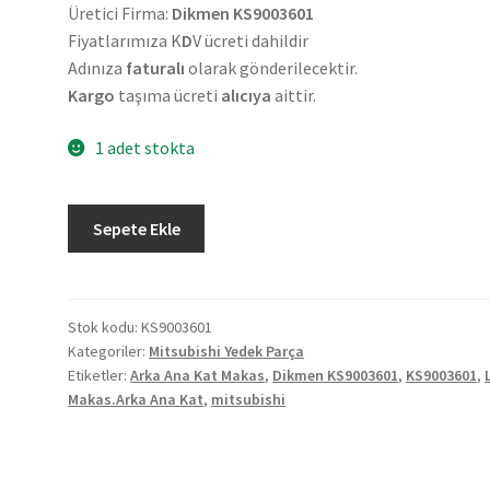
Üretici Firma:
Dikmen KS9003601
Fiyatlarımıza K
D
V ücreti dahildir
Adınıza
faturalı
olarak gönderilecektir.
Kargo
taşıma ücreti
alıcıya
aittir.
1 adet stokta
Mitsubishi
Sepete Ekle
L200
EM
Arka
Ana
Stok kodu:
KS9003601
Kategoriler:
Mitsubishi Yedek Parça
Kat
Etiketler:
Arka Ana Kat Makas
,
Dikmen KS9003601
,
KS9003601
,
Makas
Makas.Arka Ana Kat
,
mitsubishi
KS9003601
adet