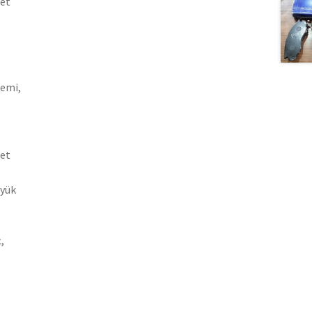
let
gemi,
yet
üyük
,