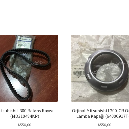
tsubishi L300 Balans Kayışı
Orjinal Mitsubishi L200-CR Ö
(MD310484KP)
Lamba Kapağı (6400C917T
₺
550,00
₺
550,00