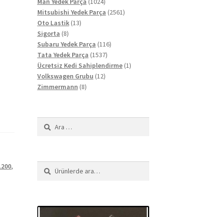
ürün
1024
Man Yedek Parça
1024
ürün
2561
Mitsubishi Yedek Parça
2561
13
ürün
Oto Lastik
13
8
ürün
Sigorta
8
ürün
116
Subaru Yedek Parça
116
1537
ürün
Tata Yedek Parça
1537
ürün
1
Ücretsiz Kedi Sahiplendirme
1
12
ürün
Volkswagen Grubu
12
8
ürün
Zimmermann
8
ürün
Arama:
L200
,
Ara:
Ara