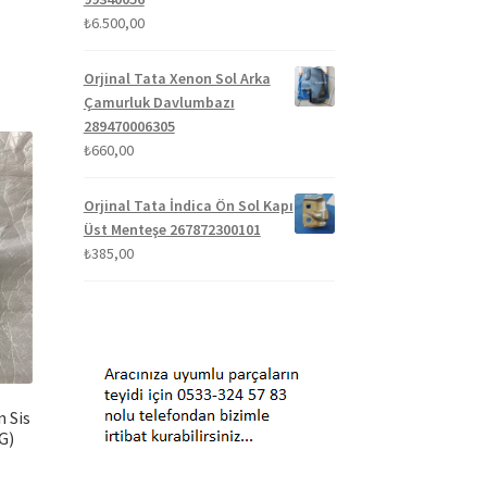
₺
6.500,00
Orjinal Tata Xenon Sol Arka
Çamurluk Davlumbazı
289470006305
₺
660,00
Orjinal Tata İndica Ön Sol Kapı
Üst Menteşe 267872300101
₺
385,00
n Sis
G)