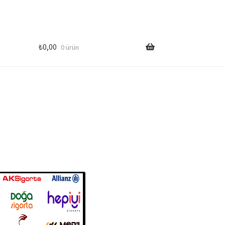
₺
0,00
0 ürün