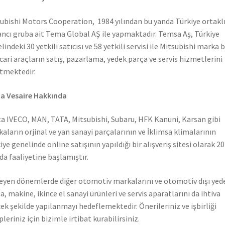
ubishi Motors Cooperation, 1984 yılından bu yanda Türkiye ortaklı
ncı gruba ait Tema Global AŞ ile yapmaktadır. Temsa Aş, Türkiye
lindeki 30 yetkili satıcısı ve 58 yetkili servisi ile Mitsubishi marka 
icari araçların satış, pazarlama, yedek parça ve servis hizmetlerini
tmektedir.
a Vesaire Hakkında
a IVECO, MAN, TATA, Mitsubishi, Subaru, HFK Kanuni, Karsan gibi
aların orjinal ve yan sanayi parçalarının ve İklimsa klimalarının
iye genelinde online satışının yapıldığı bir alışveriş sitesi olarak 2
nda faaliyetine başlamıştır.
leyen dönemlerde diğer otomotiv markalarını ve otomotiv dışı yed
a, makine, ikince el sanayi ürünleri ve servis aparatlarını da ihtiva
ek şekilde yapılanmayı hedeflemektedir. Önerileriniz ve işbirliği
pleriniz için bizimle irtibat kurabilirsiniz.