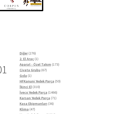
276
Diğer
276
ürün
1
2. El Araç
1
ürün
173
Aparat - Özel Takım
173
01
67
ürün
Civata Grubu
67
1
ürün
Gıda
1
ürün
50
HFKanuni Yedek Parça
50
310
ürün
İkinci El
310
ürün
1466
İveco Yedek Parça
1466
71
ürün
Karsan Yedek Parça
71
36
ürün
Kasa Ekipmanları
36
47
ürün
Klima
47