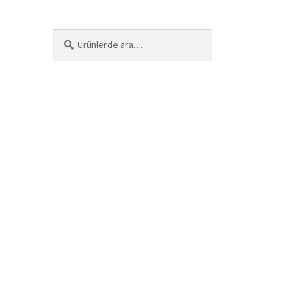
Ara:
Ara