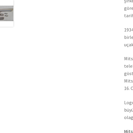
şirk
göre
tari
1934
birl
uçak
Mits
tele
göst
Mits
16. 
Logo
büyü
olag
Mits