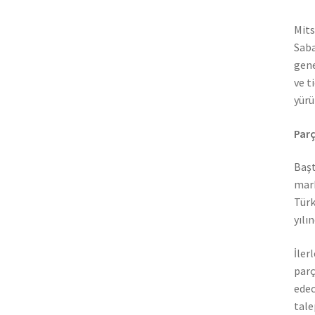
Mits
Saba
gene
ve t
yürü
Parç
Başt
mark
Türk
yılı
İler
parç
edec
tale