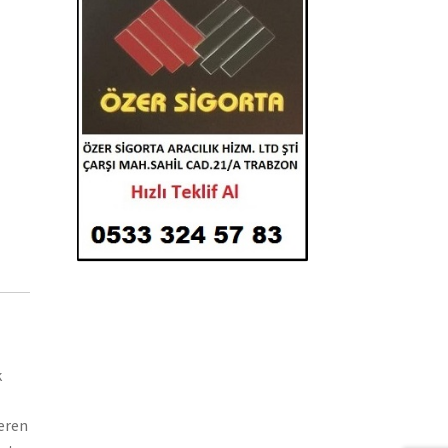
k
teren