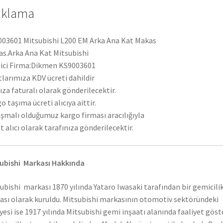
ıklama
03601 Mitsubishi L200 EM Arka Ana Kat Makas
s.Arka Ana Kat Mitsubishi
ici Firma:Dikmen KS9003601
tlarımıza KDV ücreti dahildir
ıza faturalı olarak gönderilecektir.
o taşıma ücreti alıcıya aittir.
şmalı olduğumuz kargo firması aracılığıyla
t alıcı olarak tarafınıza gönderilecektir.
ubishi Markası Hakkında
ubishi markası 1870 yılında Yataro Iwasaki tarafından bir gemicili
ası olarak kuruldu. Mitsubishi markasının otomotiv sektöründeki
yesi ise 1917 yılında Mitsubishi gemi inşaatı alanında faaliyet gös