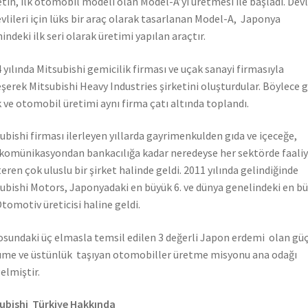
etin, ilk otomobil modeli olan Model-A’yı üretmesi ile başladı. Dev
vlileri için lüks bir araç olarak tasarlanan Model-A, Japonya
hindeki ilk seri olarak üretimi yapılan araçtır.
 yılında Mitsubishi gemicilik firması ve uçak sanayi firmasıyla
eşerek Mitsubishi Heavy Industries şirketini oluşturdular. Böylece 
 ve otomobil üretimi aynı firma çatı altında toplandı.
ubishi firması ilerleyen yıllarda gayrimenkulden gıda ve içeceğe,
komünikasyondan bankacılığa kadar neredeyse her sektörde faali
eren çok uluslu bir şirket halinde geldi. 2011 yılında gelindiğinde
ubishi Motors, Japonyadaki en büyük 6. ve dünya genelindeki en b
Otomotiv üreticisi haline geldi.
sundaki üç elmasla temsil edilen 3 değerli Japon erdemi olan güç
me ve üstünlük taşıyan otomobiller üretme misyonu ana odağı
elmiştir.
ubishi Türkiye Hakkında