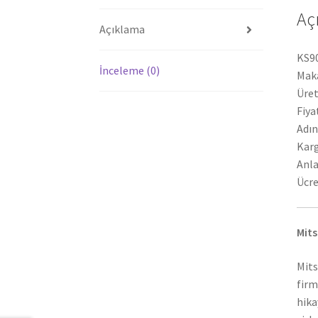
Aç
Açıklama
KS90
İnceleme (0)
Maka
Üret
Fiya
Adın
Karg
Anla
Ücre
Mits
Mits
firm
hika