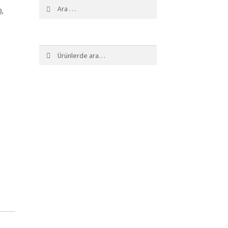
Arama:
0
,
Ara:
Ara