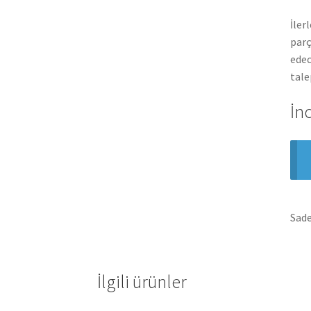
İler
parç
edec
tale
İn
Sade
İlgili ürünler