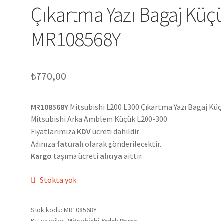
Çıkartma Yazı Bagaj Küç
MR108568Y
₺
770,00
MR108568Y
Mitsubishi L200 L300 Çıkartma Yazı Bagaj Kü
Mitsubishi Arka Amblem Küçük L200-300
Fiyatlarımıza
KDV
ücreti dahildir
Adınıza
faturalı
olarak gönderilecektir.
Kargo
taşıma ücreti
alıcıya
aittir.
Stokta yok
Stok kodu:
MR108568Y
Kategoriler:
Mitsubishi Yedek Parça