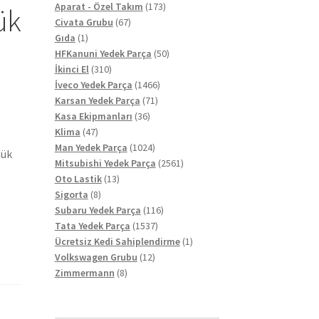
ürün
173
Aparat - Özel Takım
173
ük
67
ürün
Civata Grubu
67
1
ürün
Gıda
1
ürün
50
HFKanuni Yedek Parça
50
310
ürün
İkinci El
310
ürün
1466
İveco Yedek Parça
1466
71
ürün
Karsan Yedek Parça
71
36
ürün
Kasa Ekipmanları
36
47
ürün
Klima
47
ürün
1024
Man Yedek Parça
1024
çük
ürün
2561
Mitsubishi Yedek Parça
2561
13
ürün
Oto Lastik
13
8
ürün
Sigorta
8
ürün
116
Subaru Yedek Parça
116
1537
ürün
Tata Yedek Parça
1537
ürün
1
Ücretsiz Kedi Sahiplendirme
1
12
ürün
Volkswagen Grubu
12
8
ürün
Zimmermann
8
ürün