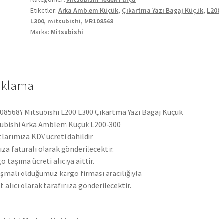
Etiketler:
Arka Amblem Küçük
,
Çıkartma Yazı Bagaj Küçük
,
L20
L300
,
mitsubishi
,
MR108568
Marka:
Mitsubishi
ıklama
8568Y Mitsubishi L200 L300 Çıkartma Yazı Bagaj Küçük
ubishi Arka Amblem Küçük L200-300
tlarımıza KDV ücreti dahildir
ıza faturalı olarak gönderilecektir.
o taşıma ücreti alıcıya aittir.
şmalı olduğumuz kargo firması aracılığıyla
t alıcı olarak tarafınıza gönderilecektir.