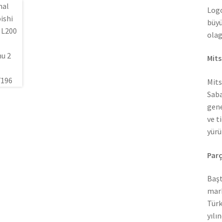
Logo
büyü
olag
Mits
Mits
Saba
gene
ve t
yürü
Parç
Başt
mark
Türk
yılı