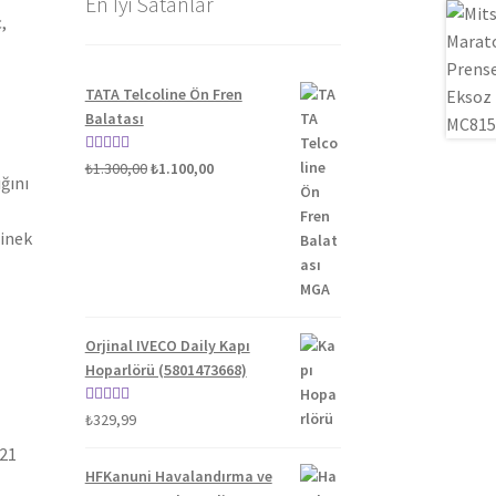
En İyi Satanlar
,
TATA Telcoline Ön Fren
Balatası
Orijinal
Şu
5 üzerinden
₺
1.300,00
₺
1.100,00
ğını
fiyat:
andaki
5.00
oy aldı
₺1.300,00.
fiyat:
binek
₺1.100,00.
Orjinal IVECO Daily Kapı
Hoparlörü (5801473668)
5 üzerinden
₺
329,99
5.00
oy aldı
021
HFKanuni Havalandırma ve