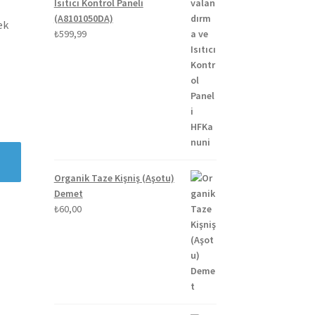
Isıtıcı Kontrol Paneli
(A8101050DA)
ek
₺
599,99
Organik Taze Kişniş (Aşotu)
Demet
₺
60,00