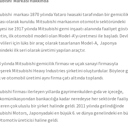
ubishi Markası Hakkında
ubishi markası 1870 yılında Yataro Iwasaki tarafından bir gemicili
ası olarak kuruldu. Mitsubishi markasının otomotiv sektöründeki
yesi ise 1917 yılında Mitsubishi gemi inşaatı alanında faaliyet gös
etin, ilk otomobil modeli olan Model-A’yı üretmesi ile başladı. Dev
vlileri için lüks bir araç olarak tasarlanan Model-A, Japonya
hindeki ilk seri olarak üretimi yapılan araçtır.
 yılında Mitsubishi gemicilik firması ve uçak sanayi firmasıyla
eşerek Mitsubishi Heavy Industries şirketini oluşturdular. Böylece 
 ve otomobil üretimi aynı firma çatı altında toplandı.
ubishi firması ilerleyen yıllarda gayrimenkulden gıda ve içeceğe,
komünikasyondan bankacılığa kadar neredeyse her sektörde faali
eren çok uluslu bir şirket halinde geldi. 2011 yılında gelindiğinde
ubishi Motors, Japonyadaki en büyük 6. ve dünya genelindeki en b
Otomotiv üreticisi haline geldi.