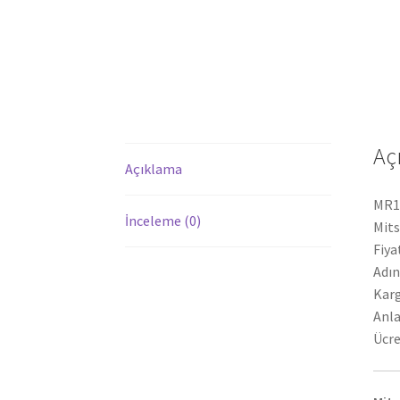
Aç
Açıklama
MR10
İnceleme (0)
Mits
Fiya
Adın
Karg
Anla
Ücre