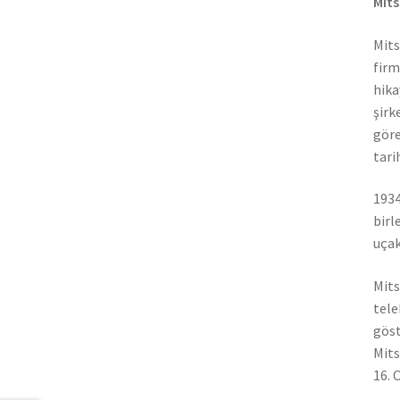
Mits
Mits
firm
hika
şirk
göre
tari
1934
birl
uçak
Mits
tele
göst
Mits
16. 