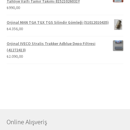
Tahliye Valfi Tamir Takımı 81521026031Y
₺
990,00
Orjinal MAN TGA TGX TGS Silindir Gömleği (51012010435)
₺
4.356,00
Orjinal IVECO Stralis Trakker Adblue Depo Filtresi
(41272413)
₺
2.090,00
Online Alışveriş