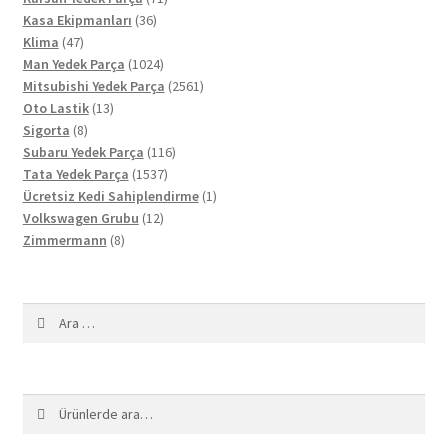
36
ürün
Kasa Ekipmanları
36
47
ürün
Klima
47
ürün
1024
Man Yedek Parça
1024
ürün
2561
Mitsubishi Yedek Parça
2561
13
ürün
Oto Lastik
13
8
ürün
Sigorta
8
ürün
116
Subaru Yedek Parça
116
1537
ürün
Tata Yedek Parça
1537
ürün
1
Ücretsiz Kedi Sahiplendirme
1
12
ürün
Volkswagen Grubu
12
8
ürün
Zimmermann
8
ürün
Arama:
Ara:
Ara