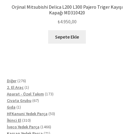
Orjinal Mitsubishi Delica L200 L300 Pajero Triger Kayışı
Kapağı MD310420
₺
4.950,00
Sepete Ekle
276
Diğer
276
ürün
1
2. El Araç
1
ürün
173
Aparat - Özel Takım
173
67
ürün
Civata Grubu
67
1
ürün
Gıda
1
ürün
50
HFKanuni Yedek Parça
50
310
ürün
İkinci El
310
ürün
1466
İveco Yedek Parça
1466
71
ürün
Karsan Yedek Parça
71