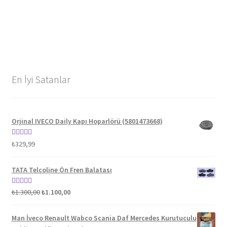
En İyi Satanlar
Orjinal IVECO Daily Kapı Hoparlörü (5801473668)
5 üzerinden
₺
329,99
5.00
oy aldı
TATA Telcoline Ön Fren Balatası
Orijinal
Şu
5 üzerinden
₺
1.300,00
₺
1.100,00
fiyat:
andaki
5.00
oy aldı
₺1.300,00.
fiyat:
Man İveco Renault Wabco Scania Daf Mercedes Kurutuculu
₺1.100,00.