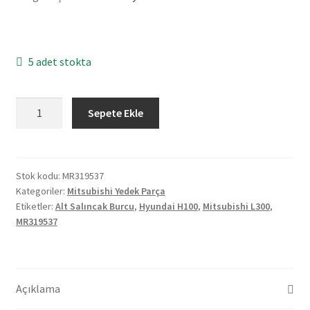
5 adet stokta
Mitsubishi
Sepete Ekle
L300
Hyundai
H100
Alt
Stok kodu:
MR319537
Kategoriler:
Mitsubishi Yedek Parça
Salıncak
Etiketler:
Alt Salıncak Burcu
,
Hyundai H100
,
Mitsubishi L300
,
Burcu
MR319537
MR319537
adet
Açıklama