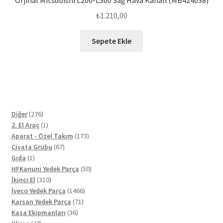
Orjinal Mitsubishi L200-L300 Sağ Hava Kanalı (MB424038)
₺
1.210,00
Sepete Ekle
276
Diğer
276
ürün
1
2. El Araç
1
ürün
173
Aparat - Özel Takım
173
67
ürün
Civata Grubu
67
1
ürün
Gıda
1
ürün
50
HFKanuni Yedek Parça
50
310
ürün
İkinci El
310
ürün
1466
İveco Yedek Parça
1466
71
ürün
Karsan Yedek Parça
71
36
ürün
Kasa Ekipmanları
36
47
ürün