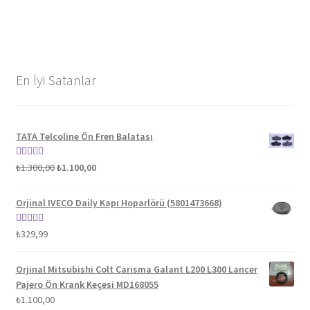
En İyi Satanlar
TATA Telcoline Ön Fren Balatası
Orijinal
Şu
5 üzerinden
₺
1.300,00
₺
1.100,00
fiyat:
andaki
5.00
oy aldı
₺1.300,00.
fiyat:
Orjinal IVECO Daily Kapı Hoparlörü (5801473668)
₺1.100,00.
5 üzerinden
₺
329,99
5.00
oy aldı
Orjinal Mitsubishi Colt Carisma Galant L200 L300 Lancer
Pajero Ön Krank Keçesi MD168055
₺
1.100,00