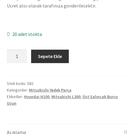
Ücret alıcı olarak tarafınıza gönderilecektir.
20 adet stokta
Mitsubishi
Sepete Ekle
L300
Hyundai
H100
Üst
Stok kodu:
SB1
Kategoriler:
Mitsubishi Yedek Parça
Salıncak
Etiketler:
Hyundai H100
,
Mitsubishi L300
,
Üst Salıncak Burcu
Burcu
Uzun
Uzun
adet
Açıklama