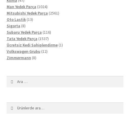
Klima
47
ürün
1024
Man Yedek Parça
1024
ürün
2561
Mitsubishi Yedek Parça
2561
13
ürün
Oto Lastik
13
8
ürün
Sigorta
8
ürün
116
Subaru Yedek Parça
116
1537
ürün
Tata Yedek Parça
1537
ürün
1
Ücretsiz Kedi Sahiplendirme
1
12
ürün
Volkswagen Grubu
12
8
ürün
Zimmermann
8
ürün
Arama:
Ara:
Ara