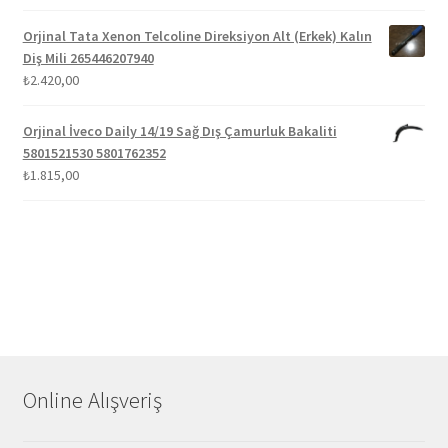
Orjinal Tata Xenon Telcoline Direksiyon Alt (Erkek) Kalın
Diş Mili 265446207940
₺
2.420,00
Orjinal İveco Daily 14/19 Sağ Dış Çamurluk Bakaliti
5801521530 5801762352
₺
1.815,00
Online Alışveriş