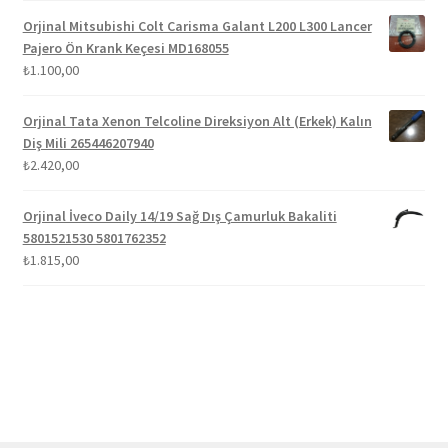
Orjinal Mitsubishi Colt Carisma Galant L200 L300 Lancer
Pajero Ön Krank Keçesi MD168055
₺
1.100,00
Orjinal Tata Xenon Telcoline Direksiyon Alt (Erkek) Kalın
Diş Mili 265446207940
₺
2.420,00
Orjinal İveco Daily 14/19 Sağ Dış Çamurluk Bakaliti
5801521530 5801762352
₺
1.815,00