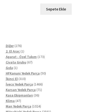
Sepete Ekle
276
Diğer
276
ürün
1
2. El Araç
1
ürün
173
Aparat - Özel Takım
173
67
ürün
Civata Grubu
67
1
ürün
Gıda
1
ürün
50
HFKanuni Yedek Parça
50
310
ürün
İkinci El
310
ürün
1466
İveco Yedek Parça
1466
71
ürün
Karsan Yedek Parça
71
36
ürün
Kasa Ekipmanları
36
47
ürün
Klima
47
ürün
1024
Man Yedek Parça
1024
ürün
2561
Mitsubishi Yedek Parça
2561