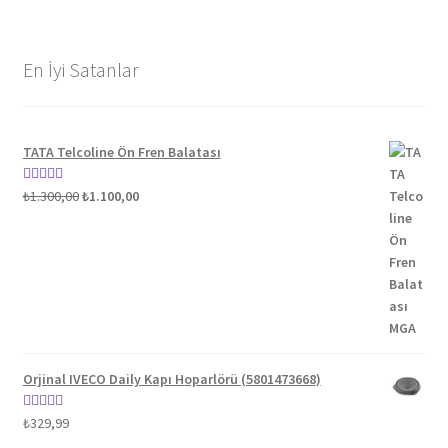
En İyi Satanlar
TATA Telcoline Ön Fren Balatası
Orijinal
Şu
5 üzerinden
₺
1.300,00
₺
1.100,00
fiyat:
andaki
5.00
oy aldı
₺1.300,00.
fiyat:
₺1.100,00.
Orjinal IVECO Daily Kapı Hoparlörü (5801473668)
5 üzerinden
₺
329,99
5.00
oy aldı