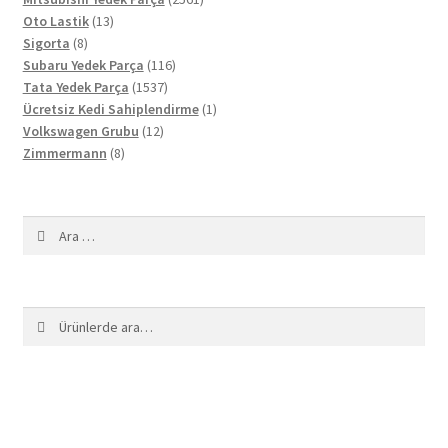
13
ürün
Oto Lastik
13
8
ürün
Sigorta
8
ürün
116
Subaru Yedek Parça
116
1537
ürün
Tata Yedek Parça
1537
ürün
1
Ücretsiz Kedi Sahiplendirme
1
12
ürün
Volkswagen Grubu
12
8
ürün
Zimmermann
8
ürün
Arama:
Ara:
Ara