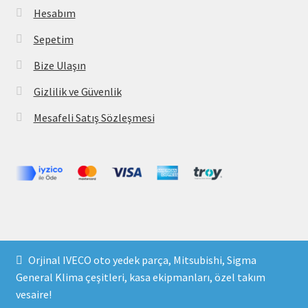
Hesabım
Sepetim
Bize Ulaşın
Gizlilik ve Güvenlik
Mesafeli Satış Sözleşmesi
Copyright 2021 © parcavs.com Tüm hakları saklıdır. Kredi
Orjinal IVECO oto yedek parça, Mitsubishi, Sigma
kartı bilgileriniz 256bit SSL sertifikası ile korunmaktadır.
General Klima çeşitleri, kasa ekipmanları, özel takım
vesaire!