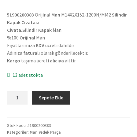
51900200383
Orijinal
Man
M14X2X152-1200N/MM2
Silindir
Kapak Civatası
Civata.Silindir Kapak
Man
%100
Orijinal
Man
Fiyatlarımıza
KDV
ücreti dahildir
Adınıza
faturalı
olarak gönderilecektir.
Kargo
taşıma ücreti
alıcıya
aittir.
13 adet stokta
Orijinal
Sepete Ekle
Man
M14X2X152-
1200N/MM2
Silindir
Stok kodu:
51900200383
Kategoriler:
Man Yedek Parça
Kapak