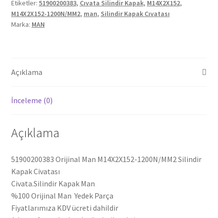
Etiketler:
51900200383
,
Cıvata Silindir Kapak
,
M14X2X152
,
Civatası
M14X2X152-1200N/MM2
,
man
,
Silindir Kapak Cıvatası
51900200383
Marka:
MAN
adet
Açıklama
İnceleme (0)
Açıklama
51900200383 Orijinal Man M14X2X152-1200N/MM2 Silindir
Kapak Civatası
Civata.Silindir Kapak Man
%100 Orijinal Man Yedek Parça
Fiyatlarımıza KDV ücreti dahildir