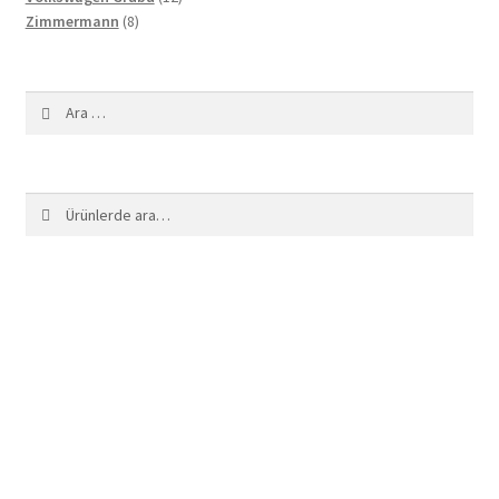
8
ürün
Zimmermann
8
ürün
Arama:
Ara:
Ara