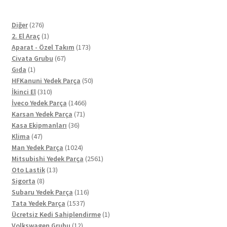
276
Diğer
276
ürün
1
2. El Araç
1
ürün
173
Aparat - Özel Takım
173
67
ürün
Civata Grubu
67
1
ürün
Gıda
1
ürün
50
HFKanuni Yedek Parça
50
310
ürün
İkinci El
310
ürün
1466
İveco Yedek Parça
1466
71
ürün
Karsan Yedek Parça
71
36
ürün
Kasa Ekipmanları
36
47
ürün
Klima
47
ürün
1024
Man Yedek Parça
1024
ürün
2561
Mitsubishi Yedek Parça
2561
13
ürün
Oto Lastik
13
8
ürün
Sigorta
8
ürün
116
Subaru Yedek Parça
116
1537
ürün
Tata Yedek Parça
1537
ürün
1
Ücretsiz Kedi Sahiplendirme
1
12
ürün
Volkswagen Grubu
12