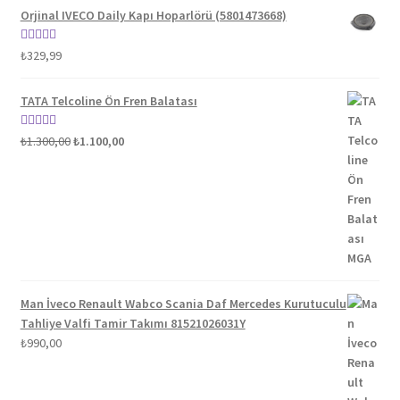
Orjinal IVECO Daily Kapı Hoparlörü (5801473668)
5 üzerinden
₺
329,99
5.00
oy aldı
TATA Telcoline Ön Fren Balatası
Orijinal
Şu
5 üzerinden
₺
1.300,00
₺
1.100,00
fiyat:
andaki
5.00
oy aldı
₺1.300,00.
fiyat:
₺1.100,00.
Man İveco Renault Wabco Scania Daf Mercedes Kurutuculu
Tahliye Valfi Tamir Takımı 81521026031Y
₺
990,00