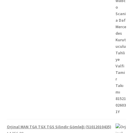
Orjinal MAN TGA TGX TGS Silindir Gömleği (51012010435)