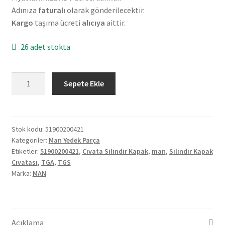
Adınıza
faturalı
olarak gönderilecektir.
Kargo
taşıma ücreti
alıcıya
aittir.
26 adet stokta
Orijinal
Sepete Ekle
Man
TGA
TGS
Silindir
Stok kodu:
51900200421
Kategoriler:
Man Yedek Parça
Kapak
Etiketler:
51900200421
,
Cıvata Silindir Kapak
,
man
,
Silindir Kapak
Civatası
Cıvatası
,
TGA
,
TGS
51900200421
Marka:
MAN
adet
Açıklama