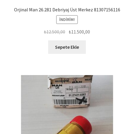
Orjinal Man 26.281 Debriyaj Üst Merkez 81307156116
İNDIRIM!
Orijinal
Şu
₺
12.500,00
₺
11.500,00
fiyat:
andaki
₺12.500,00.
fiyat:
Sepete Ekle
₺11.500,00.