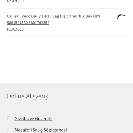
₺
2.420,00
Orjinal İveco Daily 14/19 Sağ Dış Çamurluk Bakaliti
5801521530 5801762352
₺
1.815,00
Online Alışveriş
Gizlilik ve Güvenlik
Mesafeli Satış Sözleşmesi