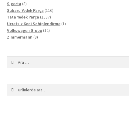
8
ürün
Sigorta
8
ürün
116
Subaru Yedek Parça
116
1537
ürün
Tata Yedek Parça
1537
ürün
1
Ücretsiz Kedi Sahiplendirme
1
12
ürün
Volkswagen Grubu
12
8
ürün
Zimmermann
8
ürün
Arama:
Ara:
Ara