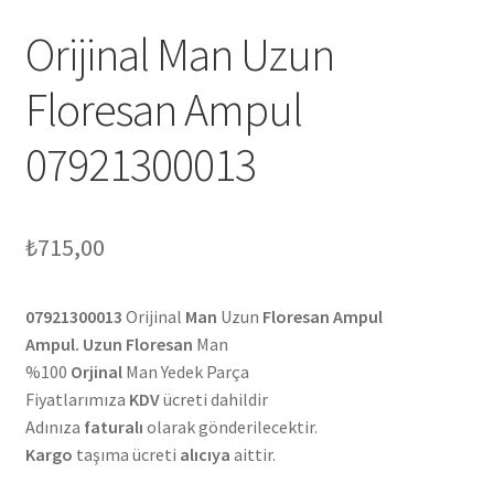
Orijinal Man Uzun
Floresan Ampul
07921300013
₺
715,00
07921300013
Orijinal
Man
Uzun
Floresan Ampul
Ampul. Uzun Floresan
Man
%100
Orjinal
Man Yedek Parça
Fiyatlarımıza
KDV
ücreti dahildir
Adınıza
faturalı
olarak gönderilecektir.
Kargo
taşıma ücreti
alıcıya
aittir.