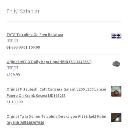
En İyi Satanlar
TATA Telcoline Ön Fren Balatası
Orijinal
Şu
5 üzerinden
₺
1.300,00
₺
1.100,00
fiyat:
andaki
5.00
oy aldı
₺1.300,00.
fiyat:
Orjinal IVECO Daily Kapı Hoparlörü (5801473668)
₺1.100,00.
5 üzerinden
₺
329,99
5.00
oy aldı
Orjinal Mitsubishi Colt Carisma Galant L200 L300 Lancer
Pajero Ön Krank Keçesi MD168055
₺
1.100,00
Orjinal Tata Xenon Telcoline Direksiyon Alt (Erkek) Kalın
Diş Mili 265446207940