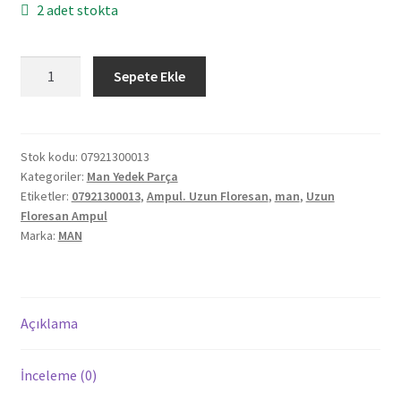
2 adet stokta
Orijinal
Sepete Ekle
Man
Uzun
Floresan
Ampul
Stok kodu:
07921300013
Kategoriler:
Man Yedek Parça
07921300013
Etiketler:
07921300013
,
Ampul. Uzun Floresan
,
man
,
Uzun
adet
Floresan Ampul
Marka:
MAN
Açıklama
İnceleme (0)