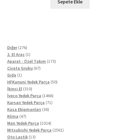
Sepete Ekle
276
Diğer
276
ürün
1
2. El Araç
1
ürün
173
Aparat - Özel Takım
173
67
ürün
Civata Grubu
67
1
ürün
Gıda
1
ürün
50
HFKanuni Yedek Parça
50
310
ürün
İkinci El
310
ürün
1466
İveco Yedek Parça
1466
71
ürün
Karsan Yedek Parça
71
36
ürün
Kasa Ekipmanları
36
47
ürün
Klima
47
ürün
1024
Man Yedek Parça
1024
ürün
2561
Mitsubishi Yedek Parça
2561
13
ürün
Oto Lastik
13