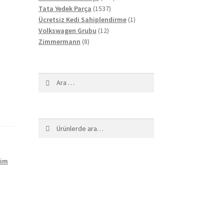
1537
ürün
Tata Yedek Parça
1537
ürün
1
Ücretsiz Kedi Sahiplendirme
1
12
ürün
Volkswagen Grubu
12
8
ürün
Zimmermann
8
ürün
Arama:
Ara:
Ara
Pim