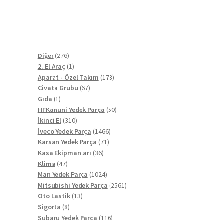
276
Diğer
276
ürün
1
2. El Araç
1
ürün
173
Aparat - Özel Takım
173
67
ürün
Civata Grubu
67
1
ürün
Gıda
1
ürün
50
HFKanuni Yedek Parça
50
310
ürün
İkinci El
310
ürün
1466
İveco Yedek Parça
1466
71
ürün
Karsan Yedek Parça
71
36
ürün
Kasa Ekipmanları
36
47
ürün
Klima
47
ürün
1024
Man Yedek Parça
1024
ürün
2561
Mitsubishi Yedek Parça
2561
13
ürün
Oto Lastik
13
8
ürün
Sigorta
8
ürün
116
Subaru Yedek Parça
116