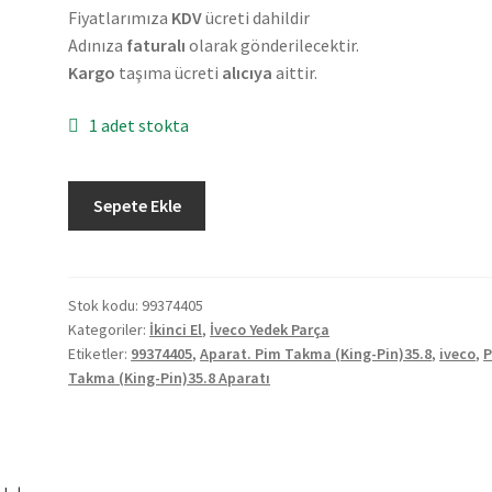
Fiyatlarımıza
KDV
ücreti dahildir
Adınıza
faturalı
olarak gönderilecektir.
Kargo
taşıma ücreti
alıcıya
aittir.
1 adet stokta
Orjinal
Sepete Ekle
İveco
2.El
Pim
Takma
Stok kodu:
99374405
Kategoriler:
İkinci El
,
İveco Yedek Parça
(King-
Etiketler:
99374405
,
Aparat. Pim Takma (King-Pin)35.8
,
iveco
,
Pin)35.8
Takma (King-Pin)35.8 Aparatı
Aparatı
99374405
adet