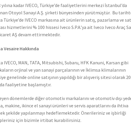
 yılına kadar IVECO, Türkiye’de faaliyetlerini merkezi İstanbul’da
nan Otoyol Sanayi A.Ş. şirketi bünyesinden yürütmüştür. Bu tarih
a Türkiye’de IVECO markasına ait ürünlerin satış, pazarlama ve sat
ası hizmetlerini % 100 hissesi Iveco S.P.A.’ya ait Iveco Iveco Araç S
icaret AŞ devam ettirmektedir.
a Vesaire Hakkında
a IVECO, MAN, TATA, Mitsubishi, Subaru, HFK Kanuni, Karsan gibi
aların orjinal ve yan sanayi parçalarının ve İklimsa klimalarının
iye genelinde online satışının yapıldığı bir alışveriş sitesi olarak 2
nda faaliyetine başlamıştır.
leyen dönemlerde diğer otomotiv markalarını ve otomotiv dışı yed
a, makine, ikince el sanayi ürünleri ve servis aparatlarını da ihtiva
ek şekilde yapılanmayı hedeflemektedir. Önerileriniz ve işbirliği
pleriniz için bizimle irtibat kurabilirsiniz.