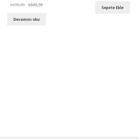
Orijinal
Şu
₺
699,99
₺
649,99
Sepete Ekle
fiyat:
andaki
₺699,99.
fiyat:
Devamını oku
₺649,99.