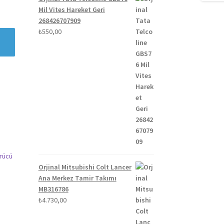
Mil Vites Hareket Geri
268426707909
₺
550,00
Orjinal Mitsubishi Colt Lancer
Ana Merkez Tamir Takımı
MB316786
₺
4.730,00