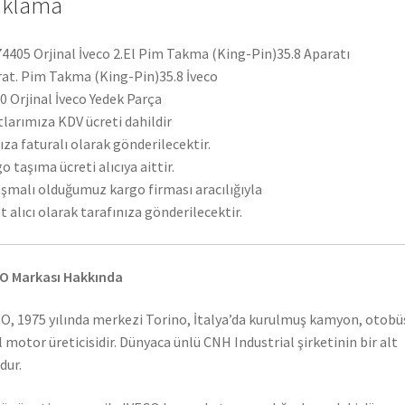
ıklama
4405 Orjinal İveco 2.El Pim Takma (King-Pin)35.8 Aparatı
at. Pim Takma (King-Pin)35.8 İveco
 Orjinal İveco Yedek Parça
tlarımıza KDV ücreti dahildir
ıza faturalı olarak gönderilecektir.
o taşıma ücreti alıcıya aittir.
şmalı olduğumuz kargo firması aracılığıyla
t alıcı olarak tarafınıza gönderilecektir.
O Markası Hakkında
O, 1975 yılında merkezi Torino, İtalya’da kurulmuş kamyon, otobü
l motor üreticisidir. Dünyaca ünlü CNH Industrial şirketinin bir alt
dur.