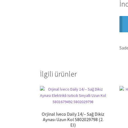
İn
Sade
İlgili ürünler
Orjinal İveco Daily 14/– Sağ Dikiz
Aynası Uzun Kol 5802029798 (2.
El)