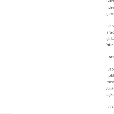
Güçl
lide
gere
Ivec
araç
şirk
Yılı
Satı
Ivec
nokt
mevc
Arja
aşkı
IVEC