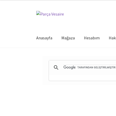
Dolaşıma
İçeriğe
geç
geç
Anasayfa
Mağaza
Hesabım
Hak