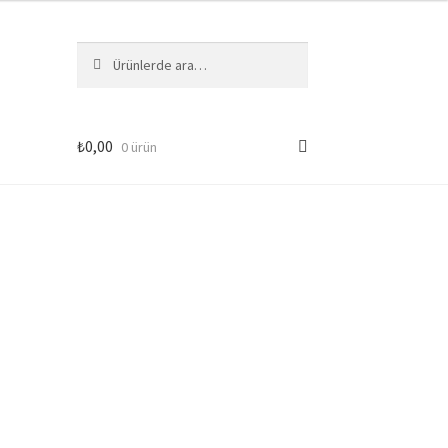
Ara:
Ara
₺
0,00
0 ürün