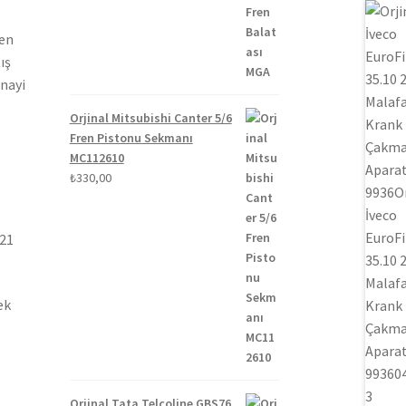
₺1.300,00.
fiyat:
₺1.100,00.
ten
ış
anayi
Orjinal Mitsubishi Canter 5/6
Fren Pistonu Sekmanı
MC112610
₺
330,00
021
ek
Orjinal Tata Telcoline GBS76