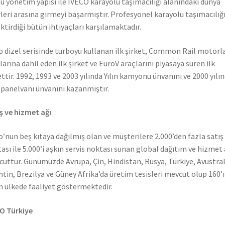
ü yönetim yapısı ile IVECO karayolu taşımacılığı alanındaki dünya
rleri arasına girmeyi başarmıştır. Profesyonel karayolu taşımacılığ
ktirdiği bütün ihtiyaçları karşılamaktadır.
o dizel serisinde turboyu kullanan ilk şirket, Common Rail motorla
larına dahil eden ilk şirket ve EuroV araçlarını piyasaya süren ilk
ettir. 1992, 1993 ve 2003 yılında Yılın kamyonu ünvanını ve 2000 yılı
n panelvanı ünvanını kazanmıştır.
ş ve hizmet ağı
o’nun beş kıtaya dağılmış olan ve müşterilere 2.000’den fazla satış
ası ile 5.000’i aşkın servis noktası sunan global dağıtım ve hizmet 
uttur. Günümüzde Avrupa, Çin, Hindistan, Rusya, Türkiye, Avustral
ntin, Brezilya ve Güney Afrika’da üretim tesisleri mevcut olup 160’ı
n ülkede faaliyet göstermektedir.
O Türkiye