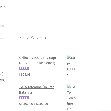
ının
rını
En İyi Satanlar
nda
Orjinal IVECO Daily Kapı
Hoparlörü (5801473668)
ağı
5 üzerinden
₺
329,99
ya,
5.00
oy aldı
TATA Telcoline Ön Fren
Balatası
Orijinal
Şu
5 üzerinden
₺
1.300,00
₺
1.100,00
fiyat:
andaki
5.00
oy aldı