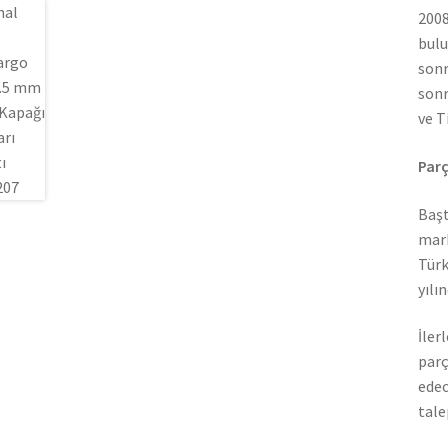
2008
bulu
sonr
sonr
ve T
Parç
Başt
mark
Türk
yılı
İler
parç
edec
tale