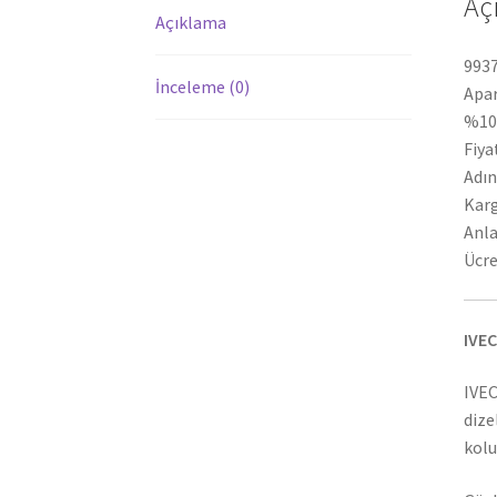
Aç
Açıklama
9937
İnceleme (0)
Apar
%100
Fiya
Adın
Karg
Anla
Ücre
IVEC
IVEC
dize
kolu