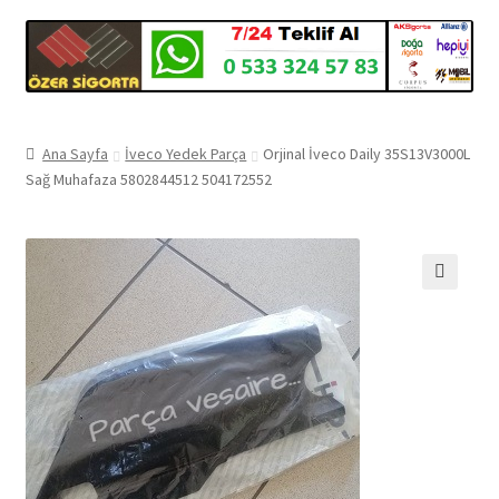
Ana Sayfa
İveco Yedek Parça
Orjinal İveco Daily 35S13V3000L
Sağ Muhafaza 5802844512 504172552
🔍