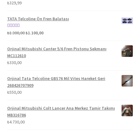
5 üzerinden
₺
329,99
5.00
oy aldı
TATA Telcoline Ön Fren Balatası
Orijinal
Şu
5 üzerinden
₺
1.300,00
₺
1.100,00
fiyat:
andaki
5.00
oy aldı
₺1.300,00.
fiyat:
Orjinal Mitsubishi Canter 5/6 Fren Pistonu Sekmanı
₺1.100,00.
MC112610
₺
330,00
Orjinal Tata Telcoline GBS76 Mil Vites Hareket Geri
268426707909
₺
550,00
Orjinal Mitsubishi Colt Lancer Ana Merkez Tamir Takımı
MB316786
₺
4.730,00