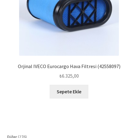
Orjinal IVECO Eurocargo Hava Filtresi (42558097)
₺
6.325,00
Sepete Ekle
276
Diğer
276