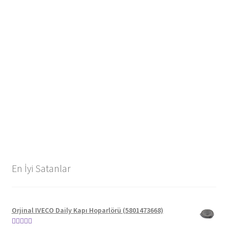
En İyi Satanlar
Orjinal IVECO Daily Kapı Hoparlörü (5801473668)