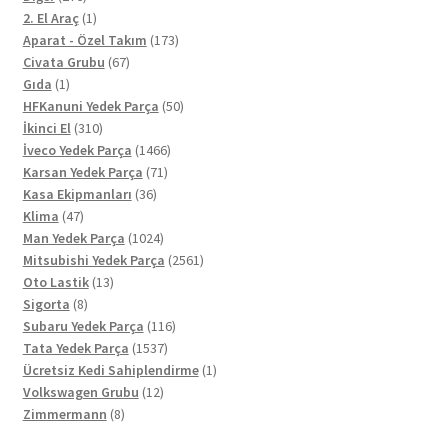
ürün
1
2. El Araç
1
ürün
173
Aparat - Özel Takım
173
67
ürün
Civata Grubu
67
1
ürün
Gıda
1
ürün
50
HFKanuni Yedek Parça
50
310
ürün
İkinci El
310
ürün
1466
İveco Yedek Parça
1466
71
ürün
Karsan Yedek Parça
71
36
ürün
Kasa Ekipmanları
36
47
ürün
Klima
47
ürün
1024
Man Yedek Parça
1024
ürün
2561
Mitsubishi Yedek Parça
2561
13
ürün
Oto Lastik
13
8
ürün
Sigorta
8
ürün
116
Subaru Yedek Parça
116
1537
ürün
Tata Yedek Parça
1537
ürün
1
Ücretsiz Kedi Sahiplendirme
1
12
ürün
Volkswagen Grubu
12
8
ürün
Zimmermann
8
ürün