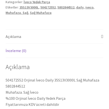
Kategoriler:
İveco Yedek Parça
Muhafaza
Etiketler:
35S13V3000L
,
504172552
,
5802844512
,
daily
,
iveco
,
5802844512
Muhafaza. Sağ
,
Sağ Muhafaza
504172552
adet
Açıklama
İnceleme (0)
Açıklama
504172552 Orjinal İveco Daily 35S13V3000L Sağ Muhafaza
5802844512
Muhafaza. Sağ İveco
%100 Orjinal İveco Daily Yedek Parça
Fiyatlarımıza KDV ücreti dahildir