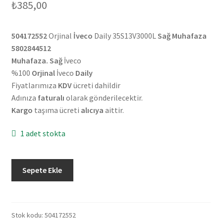
₺
385,00
504172552
Orjinal
İveco
Daily 35S13V3000L
Sağ Muhafaza
5802844512
Muhafaza. Sağ
İveco
%100
Orjinal
İveco
Daily
Fiyatlarımıza
KDV
ücreti dahildir
Adınıza
faturalı
olarak gönderilecektir.
Kargo
taşıma ücreti
alıcıya
aittir.
1 adet stokta
Orjinal
Sepete Ekle
İveco
Daily
35S13V3000L
Sağ
Stok kodu:
504172552