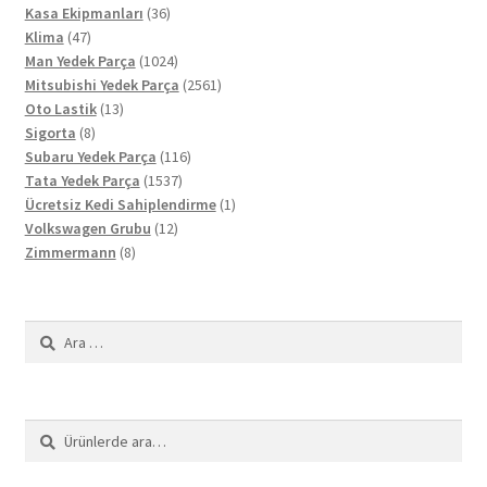
36
ürün
Kasa Ekipmanları
36
47
ürün
Klima
47
ürün
1024
Man Yedek Parça
1024
ürün
2561
Mitsubishi Yedek Parça
2561
13
ürün
Oto Lastik
13
8
ürün
Sigorta
8
ürün
116
Subaru Yedek Parça
116
1537
ürün
Tata Yedek Parça
1537
ürün
1
Ücretsiz Kedi Sahiplendirme
1
12
ürün
Volkswagen Grubu
12
8
ürün
Zimmermann
8
ürün
Arama:
Ara:
Ara