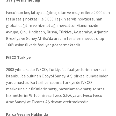
Satış ve hizmet ağı
Iveco’nun beş kıtaya dağılmış olan ve müşterilere 2.000’den
fazla satış noktası ile 5.000’i aşkın servis noktası sunan
global dağıtım ve hizmet ağı mevcuttur. Günümüzde
Avrupa, Çin, Hindistan, Rusya, Türkiye, Avustralya, Arjantin,
Brezilya ve Güney Afrika’da üretim tesisleri mevcut olup
160’ı aşkın ülkede faaliyet göstermektedir.
IVECO Türkiye
2008 yılına kadar IVECO, Türkiye’de faaliyetlerini merkezi
İstanbul’da bulunan Otoyol Sanayi A.Ş. şirketi bünyesinden
yürütmüştür. Bu tarihten sonra Türkiye’de IVECO
markasına ait ürünlerin satış, pazarlama ve satış sonrası
hizmetlerini % 100 hissesi Iveco S.P.A.’ya ait Iveco Iveco
Araç Sanayi ve Ticaret AŞ devam ettirmektedir.
Parça Vesaire Hakkında