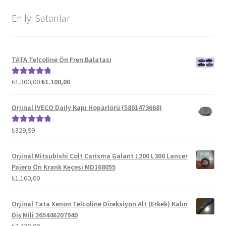
En İyi Satanlar
TATA Telcoline Ön Fren Balatası
Orijinal
Şu
₺
1.300,00
₺
1.100,00
5 üzerinden
fiyat:
andaki
5.00
oy aldı
₺1.300,00.
fiyat:
Orjinal IVECO Daily Kapı Hoparlörü (5801473668)
₺1.100,00.
₺
329,99
5 üzerinden
5.00
oy aldı
Orjinal Mitsubishi Colt Carisma Galant L200 L300 Lancer
Pajero Ön Krank Keçesi MD168055
₺
1.100,00
Orjinal Tata Xenon Telcoline Direksiyon Alt (Erkek) Kalın
Diş Mili 265446207940
₺
2.420,00