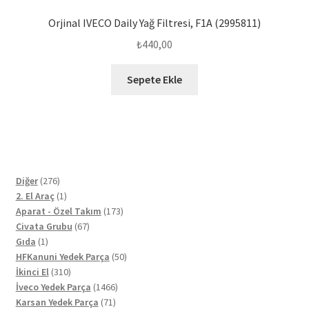
Orjinal IVECO Daily Yağ Filtresi, F1A (2995811)
₺
440,00
Sepete Ekle
276
Diğer
276
ürün
1
2. El Araç
1
ürün
173
Aparat - Özel Takım
173
67
ürün
Civata Grubu
67
1
ürün
Gıda
1
ürün
50
HFKanuni Yedek Parça
50
310
ürün
İkinci El
310
ürün
1466
İveco Yedek Parça
1466
71
ürün
Karsan Yedek Parça
71