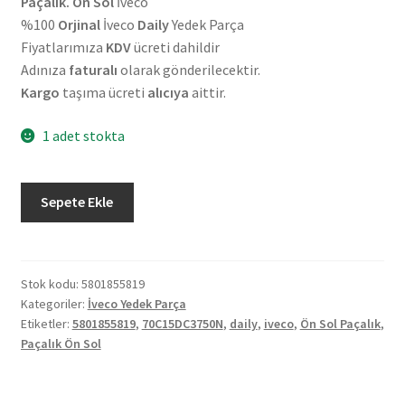
Paçalık. Ön
Sol
İveco
%100
Orjinal
İveco
Daily
Yedek Parça
Fiyatlarımıza
KDV
ücreti dahildir
Adınıza
faturalı
olarak gönderilecektir.
Kargo
taşıma ücreti
alıcıya
aittir.
1 adet stokta
Orjinal
Sepete Ekle
İveco
Daily
70C15DC3750N
2014
Stok kodu:
5801855819
Kategoriler:
İveco Yedek Parça
Ön
Etiketler:
5801855819
,
70C15DC3750N
,
daily
,
iveco
,
Ön Sol Paçalık
,
Sol
Paçalık Ön Sol
Paçalık
5801855819
adet