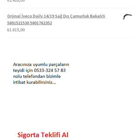
Orjinal İveco Daily 14/19 Sağ Dış Çamurluk Bakaliti
5801521530 5801762352
₺
1.815,00