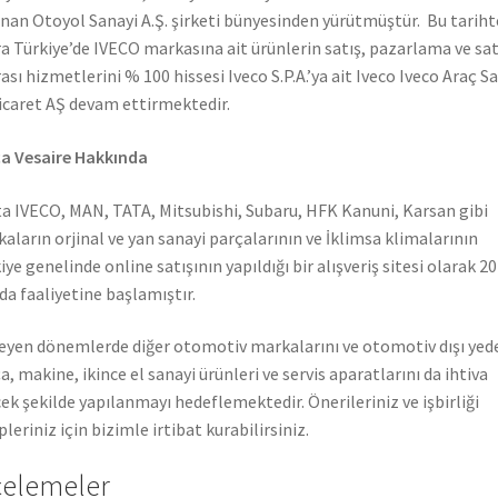
nan Otoyol Sanayi A.Ş. şirketi bünyesinden yürütmüştür. Bu tarih
a Türkiye’de IVECO markasına ait ürünlerin satış, pazarlama ve sat
ası hizmetlerini % 100 hissesi Iveco S.P.A.’ya ait Iveco Iveco Araç S
icaret AŞ devam ettirmektedir.
a Vesaire Hakkında
a IVECO, MAN, TATA, Mitsubishi, Subaru, HFK Kanuni, Karsan gibi
aların orjinal ve yan sanayi parçalarının ve İklimsa klimalarının
iye genelinde online satışının yapıldığı bir alışveriş sitesi olarak 2
nda faaliyetine başlamıştır.
leyen dönemlerde diğer otomotiv markalarını ve otomotiv dışı yed
a, makine, ikince el sanayi ürünleri ve servis aparatlarını da ihtiva
ek şekilde yapılanmayı hedeflemektedir. Önerileriniz ve işbirliği
pleriniz için bizimle irtibat kurabilirsiniz.
celemeler