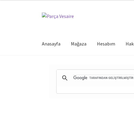
Dolaşıma
İçeriğe
geç
geç
Anasayfa
Mağaza
Hesabım
Hak