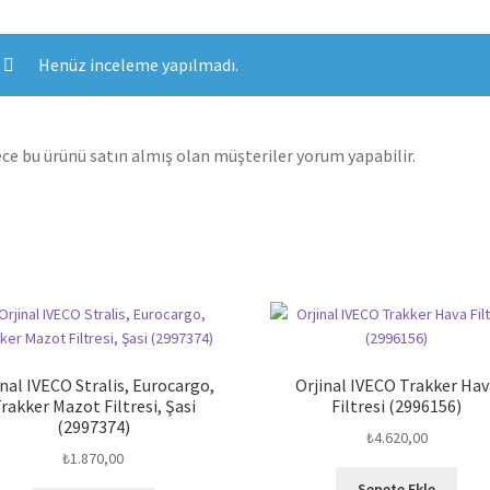
Henüz inceleme yapılmadı.
ce bu ürünü satın almış olan müşteriler yorum yapabilir.
inal IVECO Stralis, Eurocargo,
Orjinal IVECO Trakker Ha
rakker Mazot Filtresi, Şasi
Filtresi (2996156)
(2997374)
₺
4.620,00
₺
1.870,00
Sepete Ekle