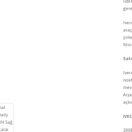
lide
gere
Ivec
araç
şirk
Yılı
Satı
Ivec
nokt
mevc
Arja
aşkı
IVEC
2008