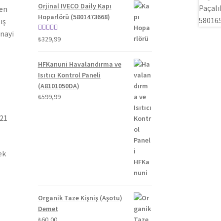
Orjinal IVECO Daily Kapı
ten
Hoparlörü (5801473668)
ış
anayi
5 üzerinden
₺
329,99
5.00
oy aldı
HFKanuni Havalandırma ve
Isıtıcı Kontrol Paneli
(A8101050DA)
₺
599,99
021
ek
Organik Taze Kişniş (Aşotu)
Demet
₺
60,00