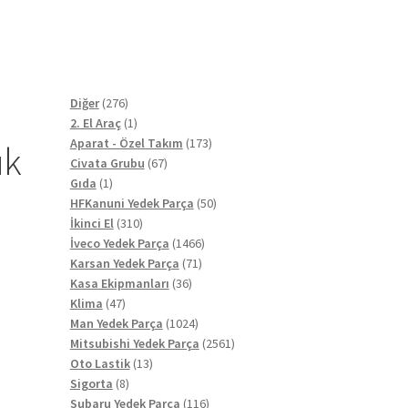
276
Diğer
276
ürün
1
2. El Araç
1
ürün
173
Aparat - Özel Takım
173
ık
67
ürün
Civata Grubu
67
1
ürün
Gıda
1
ürün
50
HFKanuni Yedek Parça
50
310
ürün
İkinci El
310
ürün
1466
İveco Yedek Parça
1466
71
ürün
Karsan Yedek Parça
71
36
ürün
Kasa Ekipmanları
36
47
ürün
Klima
47
ürün
1024
Man Yedek Parça
1024
ürün
2561
Mitsubishi Yedek Parça
2561
13
ürün
Oto Lastik
13
8
ürün
Sigorta
8
ürün
116
Subaru Yedek Parça
116