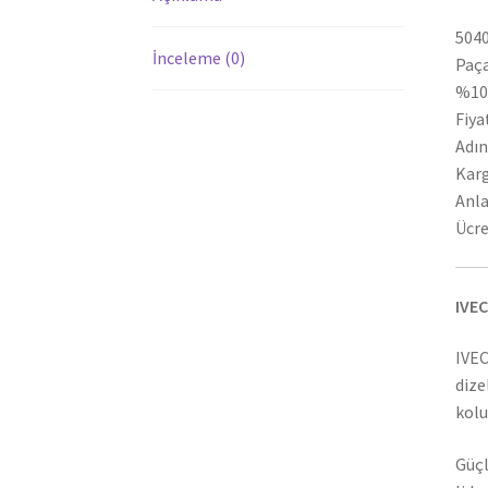
5040
İnceleme (0)
Paça
%100
Fiya
Adın
Karg
Anla
Ücre
IVEC
IVEC
dize
kolu
Güçl