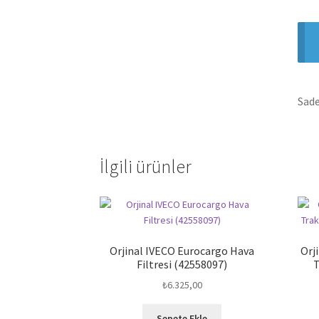
Sade
İlgili ürünler
Orjinal IVECO Eurocargo Hava
Orj
Filtresi (42558097)
T
₺
6.325,00
Sepete Ekle