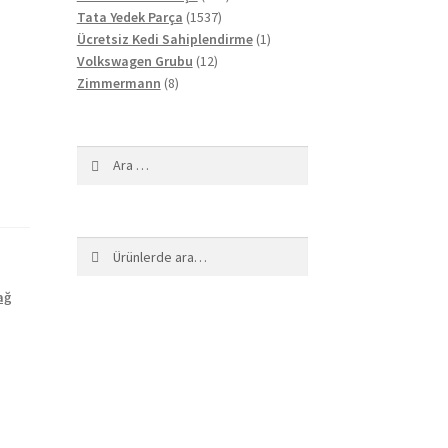
1537
ürün
Tata Yedek Parça
1537
ürün
1
Ücretsiz Kedi Sahiplendirme
1
12
ürün
Volkswagen Grubu
12
8
ürün
Zimmermann
8
ürün
Arama:
Ara:
Ara
ağ