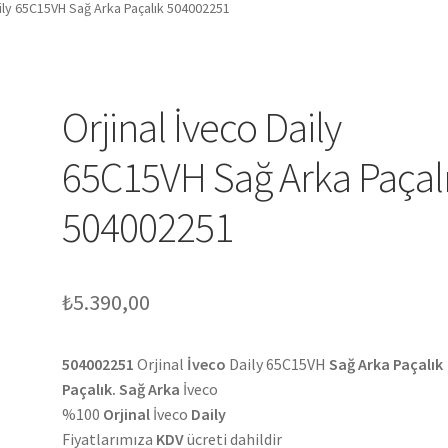
aily 65C15VH Sağ Arka Paçalık 504002251
Orjinal İveco Daily
65C15VH Sağ Arka Paçal
504002251
₺
5.390,00
504002251
Orjinal
İveco
Daily 65C15VH
Sağ Arka Paçalık
Paçalık. Sağ Arka
İveco
%100
Orjinal
İveco
Daily
Fiyatlarımıza
KDV
ücreti dahildir