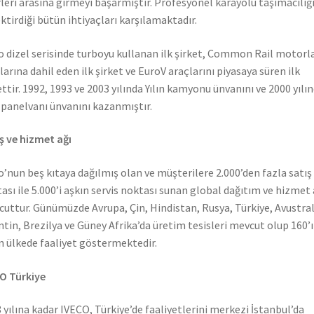
rleri arasına girmeyi başarmıştır. Profesyonel karayolu taşımacılığ
ktirdiği bütün ihtiyaçları karşılamaktadır.
o dizel serisinde turboyu kullanan ilk şirket, Common Rail motorla
larına dahil eden ilk şirket ve EuroV araçlarını piyasaya süren ilk
ettir. 1992, 1993 ve 2003 yılında Yılın kamyonu ünvanını ve 2000 yılı
n panelvanı ünvanını kazanmıştır.
ş ve hizmet ağı
o’nun beş kıtaya dağılmış olan ve müşterilere 2.000’den fazla satış
ası ile 5.000’i aşkın servis noktası sunan global dağıtım ve hizmet 
uttur. Günümüzde Avrupa, Çin, Hindistan, Rusya, Türkiye, Avustral
ntin, Brezilya ve Güney Afrika’da üretim tesisleri mevcut olup 160’ı
n ülkede faaliyet göstermektedir.
O Türkiye
 yılına kadar IVECO, Türkiye’de faaliyetlerini merkezi İstanbul’da