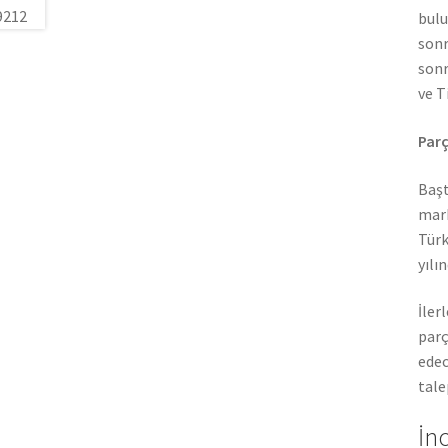
bulu
sonr
sonr
ve T
Parç
Başt
mark
Türk
yılı
İler
parç
edec
tale
İn