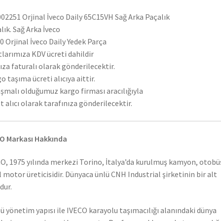
02251 Orjinal İveco Daily 65C15VH Sağ Arka Paçalık
lık. Sağ Arka İveco
 Orjinal İveco Daily Yedek Parça
tlarımıza KDV ücreti dahildir
ıza faturalı olarak gönderilecektir.
o taşıma ücreti alıcıya aittir.
şmalı olduğumuz kargo firması aracılığıyla
t alıcı olarak tarafınıza gönderilecektir.
O Markası Hakkında
O, 1975 yılında merkezi Torino, İtalya’da kurulmuş kamyon, otobü
l motor üreticisidir. Dünyaca ünlü CNH Industrial şirketinin bir alt
dur.
ü yönetim yapısı ile IVECO karayolu taşımacılığı alanındaki dünya