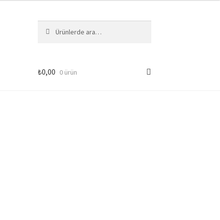
Ara:
Ara
₺
0,00
0 ürün