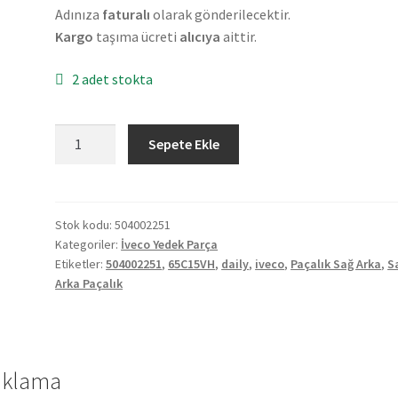
Adınıza
faturalı
olarak gönderilecektir.
Kargo
taşıma ücreti
alıcıya
aittir.
2 adet stokta
Orjinal
Sepete Ekle
İveco
Daily
65C15VH
Sağ
Stok kodu:
504002251
Kategoriler:
İveco Yedek Parça
Arka
Etiketler:
504002251
,
65C15VH
,
daily
,
iveco
,
Paçalık Sağ Arka
,
S
Paçalık
Arka Paçalık
504002251
adet
ıklama