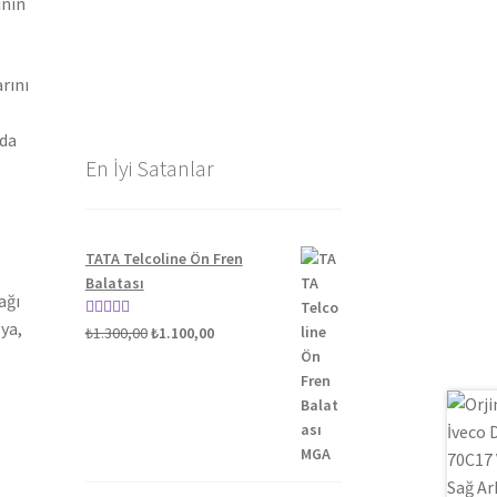
ının
rını
nda
En İyi Satanlar
TATA Telcoline Ön Fren
Balatası
ağı
ya,
Orijinal
Şu
5 üzerinden
₺
1.300,00
₺
1.100,00
fiyat:
andaki
5.00
oy aldı
₺1.300,00.
fiyat:
₺1.100,00.