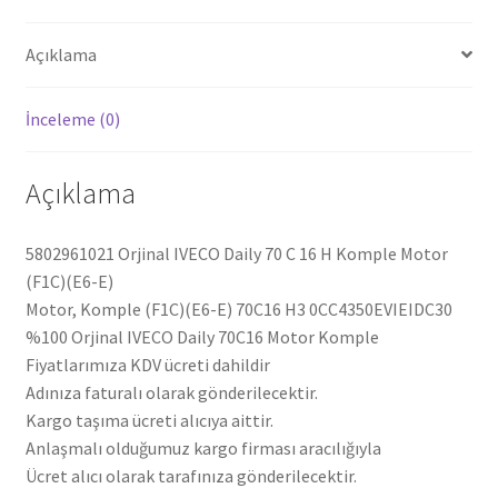
E)
Komple
Açıklama
Motor
5802961021
İnceleme (0)
adet
Açıklama
5802961021 Orjinal IVECO Daily 70 C 16 H Komple Motor
(F1C)(E6-E)
Motor, Komple (F1C)(E6-E) 70C16 H3 0CC4350EVIEIDC30
%100 Orjinal IVECO Daily 70C16 Motor Komple
Fiyatlarımıza KDV ücreti dahildir
Adınıza faturalı olarak gönderilecektir.
Kargo taşıma ücreti alıcıya aittir.
Anlaşmalı olduğumuz kargo firması aracılığıyla
Ücret alıcı olarak tarafınıza gönderilecektir.