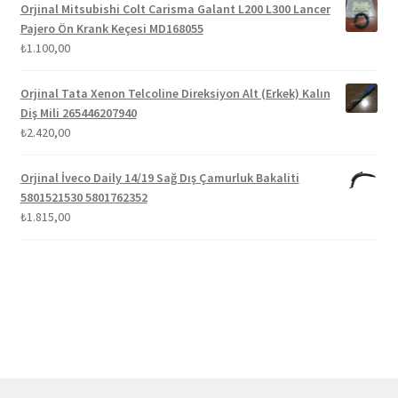
Orjinal Mitsubishi Colt Carisma Galant L200 L300 Lancer
Pajero Ön Krank Keçesi MD168055
₺
1.100,00
Orjinal Tata Xenon Telcoline Direksiyon Alt (Erkek) Kalın
Diş Mili 265446207940
₺
2.420,00
Orjinal İveco Daily 14/19 Sağ Dış Çamurluk Bakaliti
5801521530 5801762352
₺
1.815,00