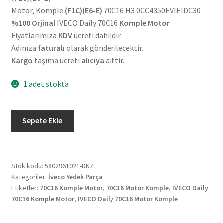
Motor, Komple
(F1C)(E6-E)
70C16 H3 0CC4350EVIEIDC30
%100 Orjinal
IVECO Daily 70C16
Komple Motor
Fiyatlarımıza
KDV
ücreti dahildir
Adınıza
faturalı
olarak gönderilecektir.
Kargo
taşıma ücreti
alıcıya
aittir.
1 adet stokta
Orjinal
Sepete Ekle
IVECO
Daily
70
C
Stok kodu:
5802961021-DNZ
Kategoriler:
İveco Yedek Parça
16
Etiketler:
70C16 Komple Motor
,
70C16 Motor Komple
,
IVECO Daily
H
70C16 Komple Motor
,
IVECO Daily 70C16 Motor Komple
(F1C)
(E6-