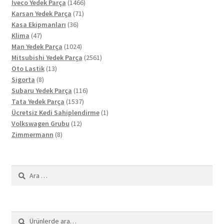
ürün
1466
İveco Yedek Parça
1466
71
ürün
Karsan Yedek Parça
71
36
ürün
Kasa Ekipmanları
36
47
ürün
Klima
47
ürün
1024
Man Yedek Parça
1024
ürün
2561
Mitsubishi Yedek Parça
2561
13
ürün
Oto Lastik
13
8
ürün
Sigorta
8
ürün
116
Subaru Yedek Parça
116
1537
ürün
Tata Yedek Parça
1537
ürün
1
Ücretsiz Kedi Sahiplendirme
1
12
ürün
Volkswagen Grubu
12
8
ürün
Zimmermann
8
ürün
Arama:
Ara:
Ara