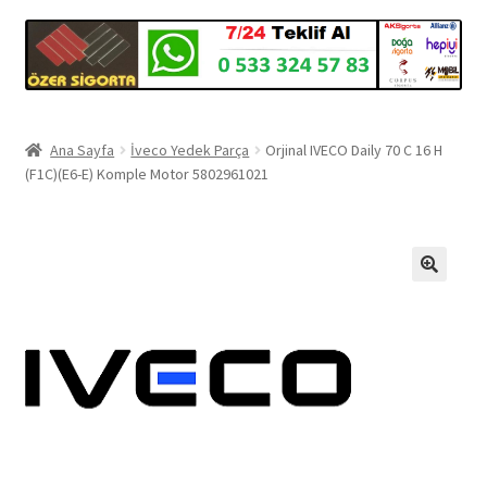
Ana Sayfa
İveco Yedek Parça
Orjinal IVECO Daily 70 C 16 H
(F1C)(E6-E) Komple Motor 5802961021
🔍