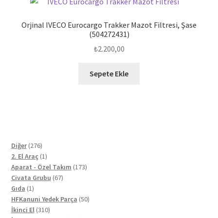
Orjinal IVECO Eurocargo Trakker Mazot Filtresi, Şase
(504272431)
₺
2.200,00
Sepete Ekle
276
Diğer
276
ürün
1
2. El Araç
1
ürün
173
Aparat - Özel Takım
173
67
ürün
Civata Grubu
67
1
ürün
Gıda
1
ürün
50
HFKanuni Yedek Parça
50
310
ürün
İkinci El
310