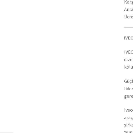
Karg
Anla
Ücre
IVEC
IVEC
dize
kolu
Güçl
lide
gere
Ivec
araç
şirk
Yılı