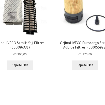
inal IVECO Stralis Yağ Filtresi
Orjinal IVECO Eurocargo Str
(500086331)
Adblue Filtresi (50005597
₺
3.300,00
₺
1.870,00
Sepete Ekle
Sepete Ekle