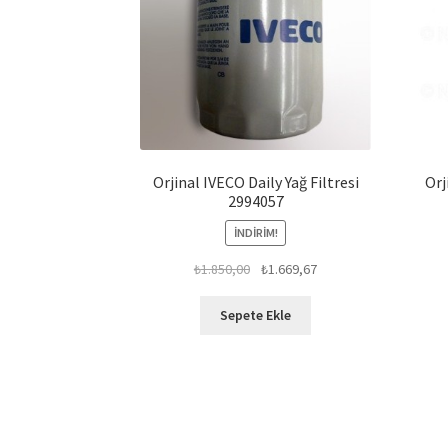
Orjinal IVECO Daily Yağ Filtresi
Orj
2994057
İNDIRIM!
Orijinal
Şu
₺
1.850,00
₺
1.669,67
fiyat:
andaki
₺1.850,00.
fiyat:
Sepete Ekle
₺1.669,67.