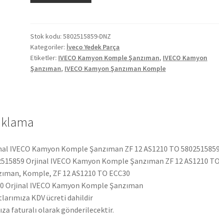
Kamyon
Komple
Şanzıman
Stok kodu:
5802515859-DNZ
Kategoriler:
İveco Yedek Parça
ZF
Etiketler:
IVECO Kamyon Komple Şanzıman
,
IVECO Kamyon
12
Şanzıman
,
IVECO Kamyon Şanzıman Komple
AS1210
TO
5802515859
adet
ıklama
inal IVECO Kamyon Komple Şanzıman ZF 12 AS1210 TO 580251585
2515859 Orjinal IVECO Kamyon Komple Şanzıman ZF 12 AS1210 T
ıman, Komple, ZF 12 AS1210 TO ECC30
0 Orjinal IVECO Kamyon Komple Şanzıman
tlarımıza KDV ücreti dahildir
ıza faturalı olarak gönderilecektir.