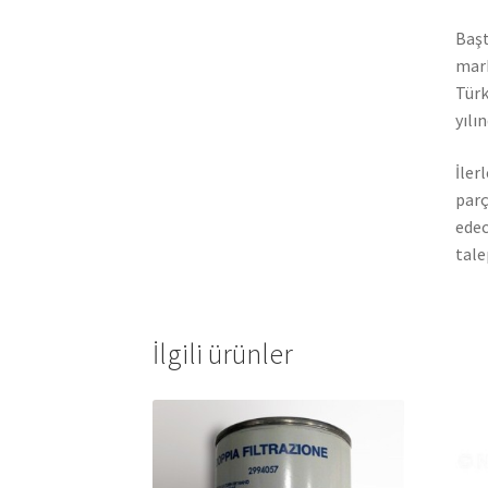
Başt
mark
Türk
yılı
İler
parç
edec
tale
İlgili ürünler