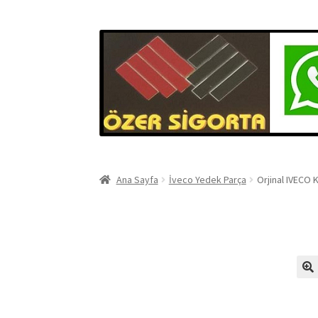
Ana Sayfa
İveco Yedek Parça
Orjinal IVECO