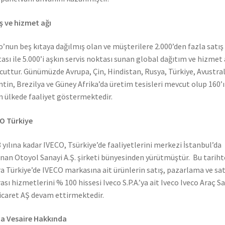
ş ve hizmet ağı
o’nun beş kıtaya dağılmış olan ve müşterilere 2.000’den fazla satış
ası ile 5.000’i aşkın servis noktası sunan global dağıtım ve hizmet 
uttur. Günümüzde Avrupa, Çin, Hindistan, Rusya, Türkiye, Avustral
ntin, Brezilya ve Güney Afrika’da üretim tesisleri mevcut olup 160’ı
n ülkede faaliyet göstermektedir.
O Türkiye
 yılına kadar IVECO, Tsürkiye’de faaliyetlerini merkezi İstanbul’da
nan Otoyol Sanayi A.Ş. şirketi bünyesinden yürütmüştür. Bu tarih
a Türkiye’de IVECO markasına ait ürünlerin satış, pazarlama ve sat
ası hizmetlerini % 100 hissesi Iveco S.P.A.’ya ait Iveco Iveco Araç S
icaret AŞ devam ettirmektedir.
a Vesaire Hakkında