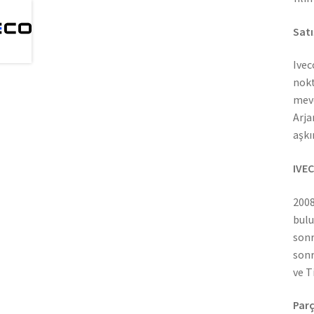
Satı
Ivec
nokt
mevc
Arja
aşkı
IVEC
2008
bulu
sonr
sonr
ve T
Parç