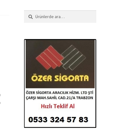
Ara:
Ara
9
O