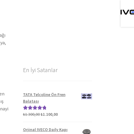
ağı
ya,
En İyi Satanlar
ten
TATA Telcoline Ön Fren
ış
Balatası
anayi
Orijinal
Şu
₺
1.300,00
₺
1.100,00
5 üzerinden
fiyat:
andaki
5.00
oy aldı
₺1.300,00.
fiyat:
Orjinal IVECO Daily Kapı
₺1.100,00.