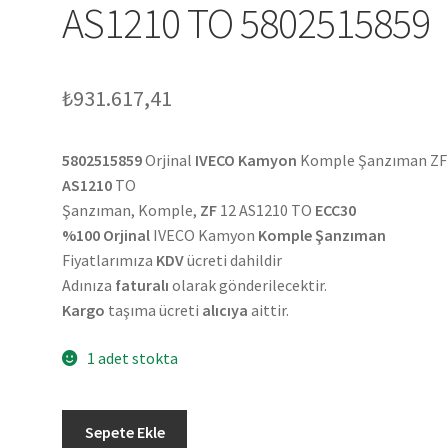
AS1210 TO 5802515859
₺
931.617,41
5802515859
Orjinal
IVECO Kamyon
Komple Şanzıman ZF
AS1210
TO
Şanzıman, Komple,
ZF
12 AS1210 TO
ECC30
%100 Orjinal
IVECO Kamyon
Komple Şanzıman
Fiyatlarımıza
KDV
ücreti dahildir
Adınıza
faturalı
olarak gönderilecektir.
Kargo
taşıma ücreti
alıcıya
aittir.
1 adet stokta
Orjinal
Sepete Ekle
IVECO