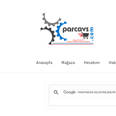
Dolaşıma
İçeriğe
geç
geç
Anasayfa
Mağaza
Hesabım
Hak