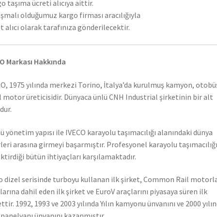
o taşıma ücreti alıcıya aittir.
şmalı olduğumuz kargo firması aracılığıyla
t alıcı olarak tarafınıza gönderilecektir.
O Markası Hakkında
O, 1975 yılında merkezi Torino, İtalya’da kurulmuş kamyon, otobü
l motor üreticisidir. Dünyaca ünlü CNH Industrial şirketinin bir alt
dur.
ü yönetim yapısı ile IVECO karayolu taşımacılığı alanındaki dünya
rleri arasına girmeyi başarmıştır. Profesyonel karayolu taşımacılığ
ktirdiği bütün ihtiyaçları karşılamaktadır.
o dizel serisinde turboyu kullanan ilk şirket, Common Rail motorla
larına dahil eden ilk şirket ve EuroV araçlarını piyasaya süren ilk
ettir. 1992, 1993 ve 2003 yılında Yılın kamyonu ünvanını ve 2000 yılı
n panelvanı ünvanını kazanmıştır.