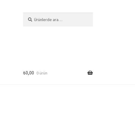
Ara:
Ara
₺
0,00
0 ürün