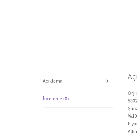
Aç
Açıklama
Orj
İnceleme (0)
580
Şanz
%10
Fiya
Adın