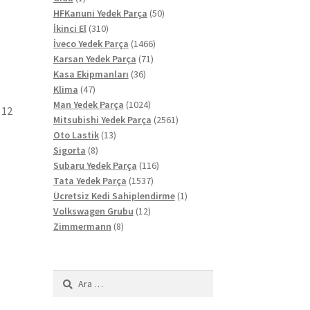
ürün
50
HFKanuni Yedek Parça
50
310
ürün
İkinci El
310
ürün
1466
İveco Yedek Parça
1466
71
ürün
Karsan Yedek Parça
71
36
ürün
Kasa Ekipmanları
36
47
ürün
Klima
47
ürün
1024
Man Yedek Parça
1024
 12
ürün
2561
Mitsubishi Yedek Parça
2561
13
ürün
Oto Lastik
13
8
ürün
Sigorta
8
ürün
116
Subaru Yedek Parça
116
1537
ürün
Tata Yedek Parça
1537
ürün
1
Ücretsiz Kedi Sahiplendirme
1
12
ürün
Volkswagen Grubu
12
8
ürün
Zimmermann
8
ürün
Arama: