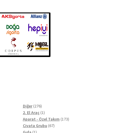
276
Diğer
276
ürün
1
2. El Araç
1
ürün
173
Aparat - Özel Takım
173
67
ürün
Civata Grubu
67
1
ürün
Gıda
1