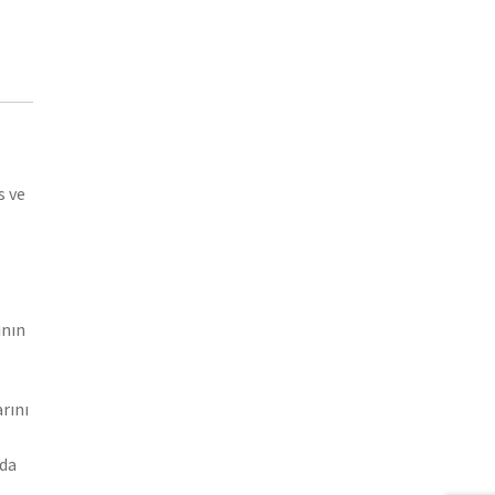
s ve
ının
rını
nda