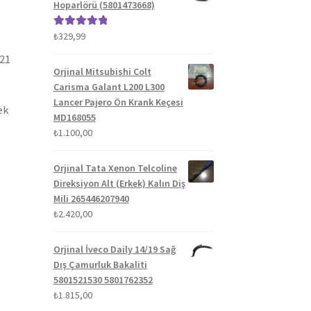
Hoparlörü (5801473668)
₺
329,99
5 üzerinden
5.00
oy aldı
021
Orjinal Mitsubishi Colt
Carisma Galant L200 L300
Lancer Pajero Ön Krank Keçesi
ek
MD168055
₺
1.100,00
Orjinal Tata Xenon Telcoline
Direksiyon Alt (Erkek) Kalın Diş
Mili 265446207940
₺
2.420,00
Orjinal İveco Daily 14/19 Sağ
Dış Çamurluk Bakaliti
5801521530 5801762352
₺
1.815,00