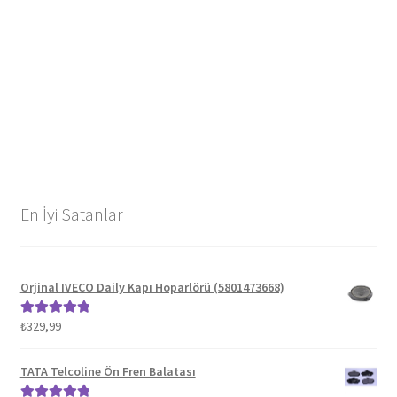
En İyi Satanlar
Orjinal IVECO Daily Kapı Hoparlörü (5801473668)
₺
329,99
5 üzerinden
5.00
oy aldı
TATA Telcoline Ön Fren Balatası