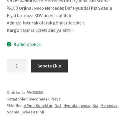
Soket 4 Pinli
İveco Mercedes
Daf
Hyundai
Kia
Scania
%100
Orjinal
İveco
Mercedes
Daf
Hyundai
Kia
Scania
Fiyatlarımıza
KDV
ücreti dahildir
Adınıza
faturalı
olarak gönderilecektir.
Kargo
taşıma ücreti
alıcıya
aittir.
9 adet stokta
Orjinal
Sepete Ekle
İveco
Mercedes
Daf
Hyundai
Stok kodu:
99466089
Kategoriler:
İveco Yedek Parça
Kia
Etiketler:
4 Pinli Konektör
,
Daf
,
Hyundai
,
iveco
,
Kia
,
Mercedes
,
Scania
Scania
,
Soket 4 Pinli
4
Pinli
Konektör