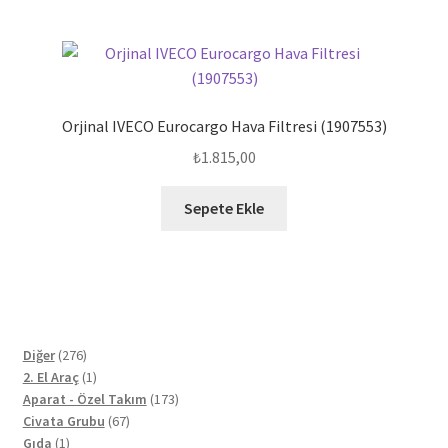
Orjinal IVECO Eurocargo Hava Filtresi (1907553)
₺
1.815,00
Sepete Ekle
276
Diğer
276
ürün
1
2. El Araç
1
ürün
173
Aparat - Özel Takım
173
67
ürün
Civata Grubu
67
1
ürün
Gıda
1