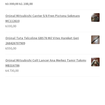
Orijinal
Şu
₺
1.300,00
₺
1.100,00
5 üzerinden
fiyat:
andaki
5.00
oy aldı
₺1.300,00.
fiyat:
Orjinal Mitsubishi Canter 5/6 Fren Pistonu Sekmanı
₺1.100,00.
MC112610
₺
330,00
Orjinal Tata Telcoline GBS76 Mil Vites Hareket Geri
268426707909
₺
550,00
Orjinal Mitsubishi Colt Lancer Ana Merkez Tamir Takımı
MB316786
₺
4.730,00