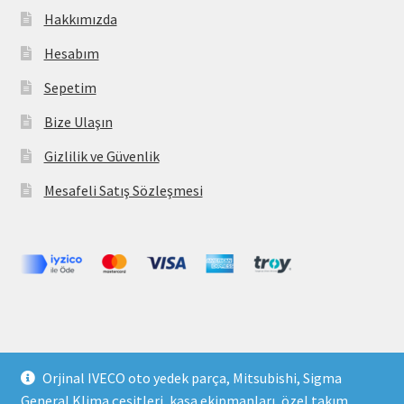
Hakkımızda
Hesabım
Sepetim
Bize Ulaşın
Gizlilik ve Güvenlik
Mesafeli Satış Sözleşmesi
Copyright 2021 © parcavs.com Tüm hakları saklıdır. Kredi
Orjinal IVECO oto yedek parça, Mitsubishi, Sigma
kartı bilgileriniz 256bit SSL sertifikası ile korunmaktadır.
General Klima çeşitleri, kasa ekipmanları, özel takım