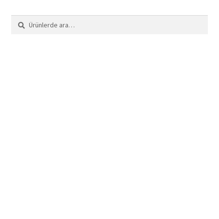
Ara:
Ara