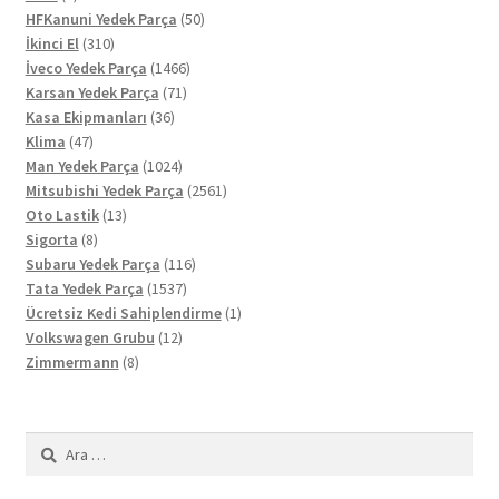
ürün
50
HFKanuni Yedek Parça
50
310
ürün
İkinci El
310
ürün
1466
İveco Yedek Parça
1466
71
ürün
Karsan Yedek Parça
71
36
ürün
Kasa Ekipmanları
36
47
ürün
Klima
47
ürün
1024
Man Yedek Parça
1024
ürün
2561
Mitsubishi Yedek Parça
2561
13
ürün
Oto Lastik
13
8
ürün
Sigorta
8
ürün
116
Subaru Yedek Parça
116
1537
ürün
Tata Yedek Parça
1537
ürün
1
Ücretsiz Kedi Sahiplendirme
1
12
ürün
Volkswagen Grubu
12
8
ürün
Zimmermann
8
ürün
Arama: