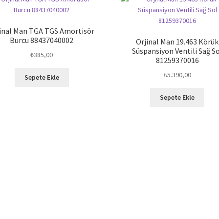
inal Man TGA TGS Amortisör
Burcu 88437040002
Orjinal Man 19.463 Körük
Süspansiyon Ventili Sağ S
₺
385,00
81259370016
₺
5.390,00
Sepete Ekle
Sepete Ekle