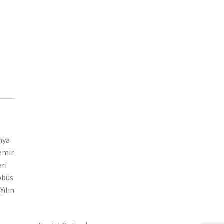
nya
demir
ari
tobüs
Yılın