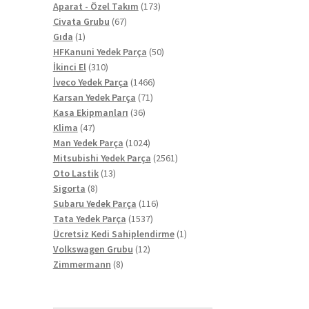
ürün
173
Aparat - Özel Takım
173
67
ürün
Civata Grubu
67
1
ürün
Gıda
1
ürün
50
HFKanuni Yedek Parça
50
310
ürün
İkinci El
310
ürün
1466
İveco Yedek Parça
1466
71
ürün
Karsan Yedek Parça
71
36
ürün
Kasa Ekipmanları
36
47
ürün
Klima
47
ürün
1024
Man Yedek Parça
1024
ürün
2561
Mitsubishi Yedek Parça
2561
13
ürün
Oto Lastik
13
8
ürün
Sigorta
8
ürün
116
Subaru Yedek Parça
116
1537
ürün
Tata Yedek Parça
1537
ürün
1
Ücretsiz Kedi Sahiplendirme
1
12
ürün
Volkswagen Grubu
12
8
ürün
Zimmermann
8
ürün