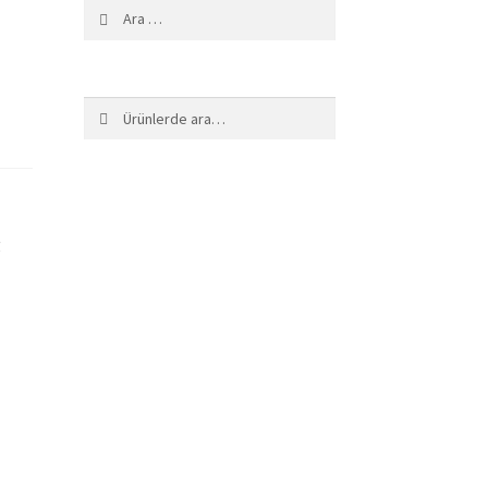
Arama:
Ara:
Ara
r