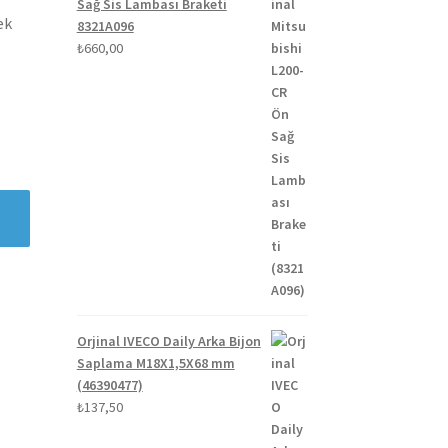
Sağ Sis Lambası Braketi
ek
8321A096
₺
660,00
Orjinal IVECO Daily Arka Bijon
Saplama M18X1,5X68 mm
(46390477)
₺
137,50