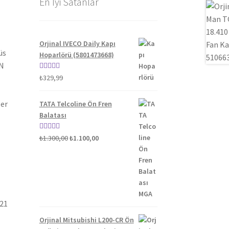
En İyi Satanlar
Orjinal IVECO Daily Kapı
üs
Hoparlörü (5801473668)
AN
5 üzerinden
₺
329,99
5.00
oy aldı
ler
TATA Telcoline Ön Fren
Balatası
Orijinal
Şu
5 üzerinden
₺
1.300,00
₺
1.100,00
fiyat:
andaki
5.00
oy aldı
₺1.300,00.
fiyat:
₺1.100,00.
021
Orjinal Mitsubishi L200-CR Ön