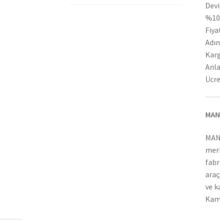
Devi
%100
Fiya
Adın
Karg
Anla
Ücre
MAN
MAN
merk
fabr
araç
ve k
Kamy