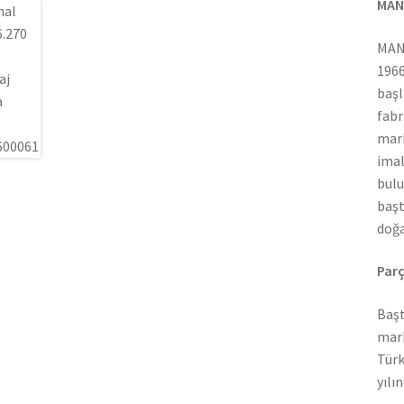
MAN
MAN 
1966
başl
fabr
mark
imal
bulu
başt
doğa
Parç
Başt
mark
Türk
yılı