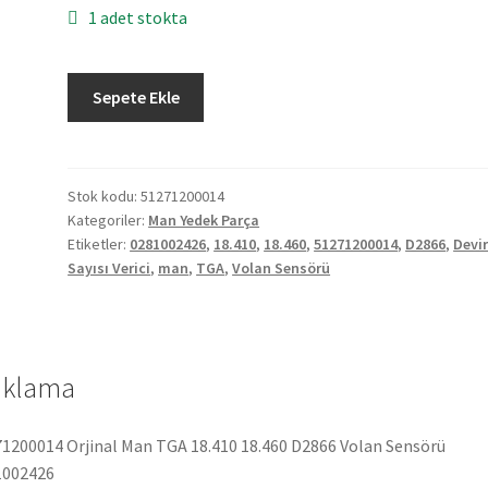
1 adet stokta
Orjinal
Sepete Ekle
Man
TGA
18.410
18.460
Stok kodu:
51271200014
Kategoriler:
Man Yedek Parça
D2866
Etiketler:
0281002426
,
18.410
,
18.460
,
51271200014
,
D2866
,
Devi
Volan
Sayısı Verici
,
man
,
TGA
,
Volan Sensörü
Sensörü
0281002426
51271200014
adet
ıklama
1200014 Orjinal Man TGA 18.410 18.460 D2866 Volan Sensörü
1002426