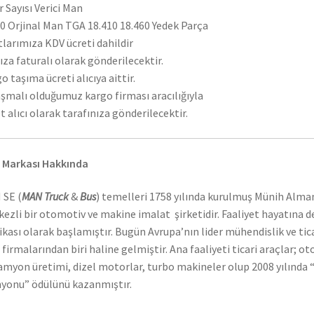
r Sayısı Verici Man
 Orjinal Man TGA 18.410 18.460 Yedek Parça
tlarımıza KDV ücreti dahildir
ıza faturalı olarak gönderilecektir.
o taşıma ücreti alıcıya aittir.
şmalı olduğumuz kargo firması aracılığıyla
t alıcı olarak tarafınıza gönderilecektir.
 Markası Hakkında
 SE (
MAN Truck
&
Bus
) temelleri 1758 yılında kurulmuş Münih Alma
ezli bir otomotiv ve makine imalat şirketidir. Faaliyet hayatına 
ikası olarak başlamıştır. Bugün Avrupa’nın lider mühendislik ve tic
 firmalarından biri haline gelmiştir. Ana faaliyeti ticari araçlar; o
amyon üretimi, dizel motorlar, turbo makineler olup 2008 yılında “
onu” ödülünü kazanmıştır.