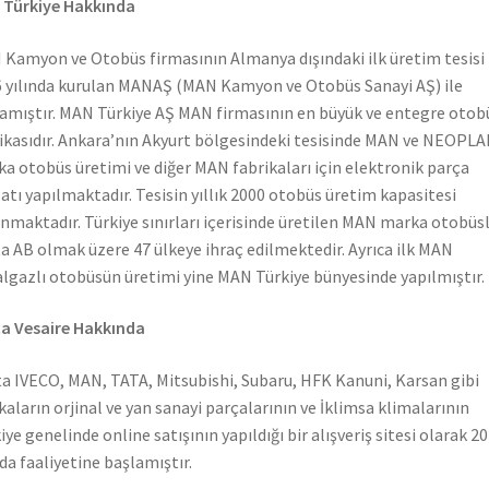
 Türkiye Hakkında
Kamyon ve Otobüs firmasının Almanya dışındaki ilk üretim tesisi
 yılında kurulan MANAŞ (MAN Kamyon ve Otobüs Sanayi AŞ) ile
amıştır. MAN Türkiye AŞ MAN firmasının en büyük ve entegre otob
ikasıdır. Ankara’nın Akyurt bölgesindeki tesisinde MAN ve NEOPL
a otobüs üretimi ve diğer MAN fabrikaları için elektronik parça
atı yapılmaktadır. Tesisin yıllık 2000 otobüs üretim kapasitesi
nmaktadır. Türkiye sınırları içerisinde üretilen MAN marka otobüs
a AB olmak üzere 47 ülkeye ihraç edilmektedir. Ayrıca ilk MAN
lgazlı otobüsün üretimi yine MAN Türkiye bünyesinde yapılmıştır.
a Vesaire Hakkında
a IVECO, MAN, TATA, Mitsubishi, Subaru, HFK Kanuni, Karsan gibi
aların orjinal ve yan sanayi parçalarının ve İklimsa klimalarının
iye genelinde online satışının yapıldığı bir alışveriş sitesi olarak 2
nda faaliyetine başlamıştır.