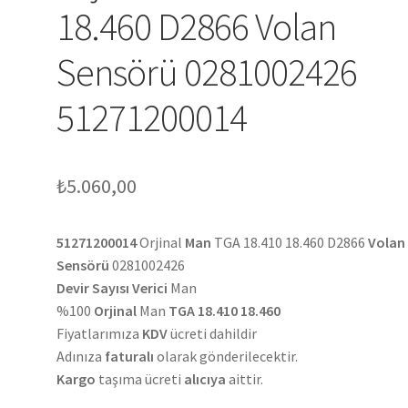
18.460 D2866 Volan
Sensörü 0281002426
51271200014
₺
5.060,00
51271200014
Orjinal
Man
TGA 18.410 18.460 D2866
Volan
Sensörü
0281002426
Devir Sayısı Verici
Man
%100
Orjinal
Man
TGA 18.410 18.460
Fiyatlarımıza
KDV
ücreti dahildir
Adınıza
faturalı
olarak gönderilecektir.
Kargo
taşıma ücreti
alıcıya
aittir.