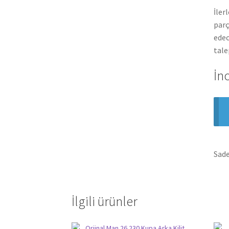
İler
parç
edec
tale
İn
Sade
İlgili ürünler