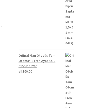
ol
Orjinal Man Otobüs Tam
Otomatik Fren Ayar Kolu
81506106209
₺
8.360,00