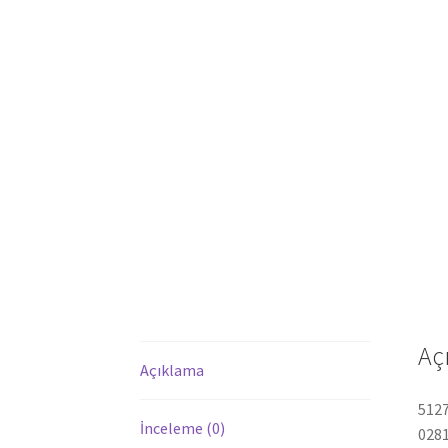
Aç
Açıklama
5127
İnceleme (0)
028