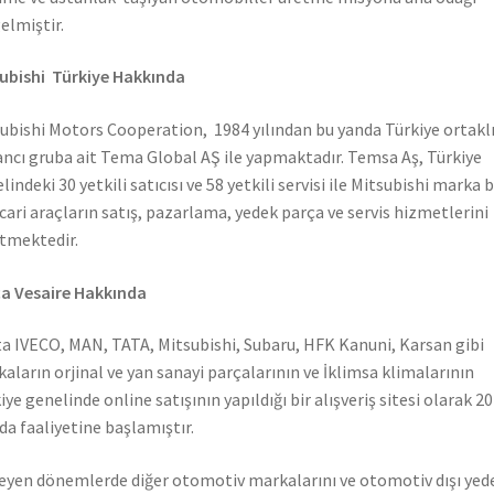
elmiştir.
ubishi Türkiye Hakkında
ubishi Motors Cooperation, 1984 yılından bu yanda Türkiye ortaklı
ncı gruba ait Tema Global AŞ ile yapmaktadır. Temsa Aş, Türkiye
lindeki 30 yetkili satıcısı ve 58 yetkili servisi ile Mitsubishi marka 
icari araçların satış, pazarlama, yedek parça ve servis hizmetlerini
tmektedir.
a Vesaire Hakkında
a IVECO, MAN, TATA, Mitsubishi, Subaru, HFK Kanuni, Karsan gibi
aların orjinal ve yan sanayi parçalarının ve İklimsa klimalarının
iye genelinde online satışının yapıldığı bir alışveriş sitesi olarak 2
nda faaliyetine başlamıştır.
leyen dönemlerde diğer otomotiv markalarını ve otomotiv dışı yed