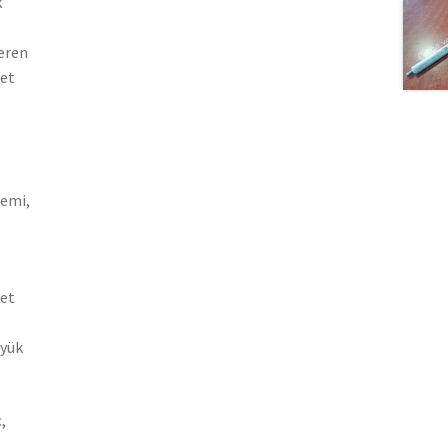
k
teren
let
gemi,
yet
üyük
,