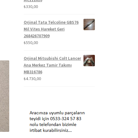
₺
330,00
Orjinal Tata Telcoline GBS76
Mil Vites Hareket Geri
268426707909
₺
550,00
Orjinal Mitsubishi Colt Lancer
Ana Merkez Tamir Takımı
MB316786
₺
4.730,00