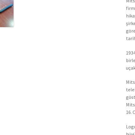
Mits
firm
hika
şirk
göre
tari
1934
birl
uçak
Mits
tele
göst
Mits
16. 
Logo
büyü