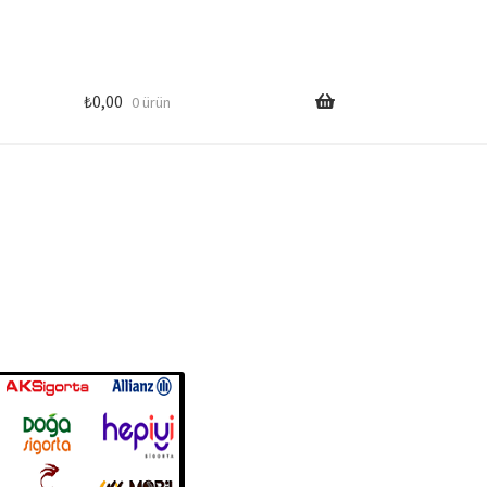
₺
0,00
0 ürün