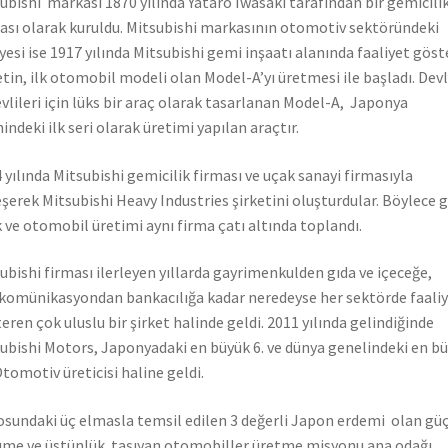
ubishi markası 1870 yılında Yataro Iwasaki tarafından bir gemicili
ası olarak kuruldu. Mitsubishi markasının otomotiv sektöründeki
yesi ise 1917 yılında Mitsubishi gemi inşaatı alanında faaliyet gös
etin, ilk otomobil modeli olan Model-A’yı üretmesi ile başladı. Dev
vlileri için lüks bir araç olarak tasarlanan Model-A, Japonya
hindeki ilk seri olarak üretimi yapılan araçtır.
 yılında Mitsubishi gemicilik firması ve uçak sanayi firmasıyla
eşerek Mitsubishi Heavy Industries şirketini oluşturdular. Böylece 
 ve otomobil üretimi aynı firma çatı altında toplandı.
ubishi firması ilerleyen yıllarda gayrimenkulden gıda ve içeceğe,
komünikasyondan bankacılığa kadar neredeyse her sektörde faali
eren çok uluslu bir şirket halinde geldi. 2011 yılında gelindiğinde
ubishi Motors, Japonyadaki en büyük 6. ve dünya genelindeki en b
Otomotiv üreticisi haline geldi.
sundaki üç elmasla temsil edilen 3 değerli Japon erdemi olan güç
me ve üstünlük taşıyan otomobiller üretme misyonu ana odağı