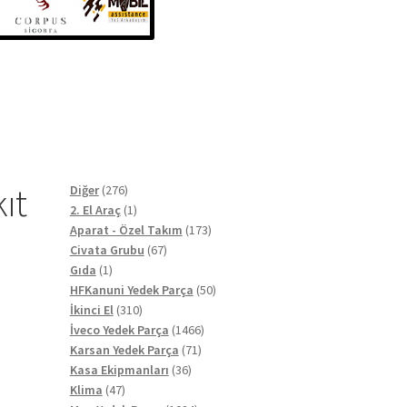
kıt
276
Diğer
276
ürün
1
2. El Araç
1
ürün
173
Aparat - Özel Takım
173
67
ürün
Civata Grubu
67
1
ürün
Gıda
1
ürün
50
HFKanuni Yedek Parça
50
310
ürün
İkinci El
310
ürün
1466
İveco Yedek Parça
1466
71
ürün
Karsan Yedek Parça
71
36
ürün
Kasa Ekipmanları
36
47
ürün
Klima
47