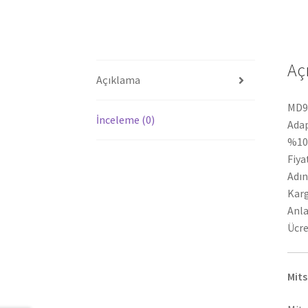
Aç
Açıklama
MD99
İnceleme (0)
Adap
%100
Fiya
Adın
Karg
Anla
Ücre
Mits