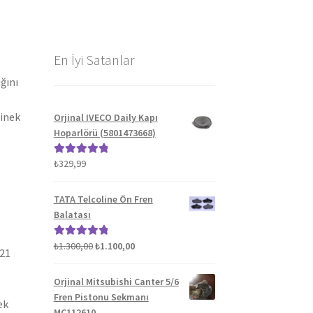
En İyi Satanlar
ğını
binek
Orjinal IVECO Daily Kapı
Hoparlörü (5801473668)
₺
329,99
5 üzerinden
5.00
oy aldı
TATA Telcoline Ön Fren
Balatası
Orijinal
Şu
₺
1.300,00
₺
1.100,00
5 üzerinden
021
fiyat:
andaki
5.00
oy aldı
₺1.300,00.
fiyat:
Orjinal Mitsubishi Canter 5/6
₺1.100,00.
Fren Pistonu Sekmanı
ek
MC112610