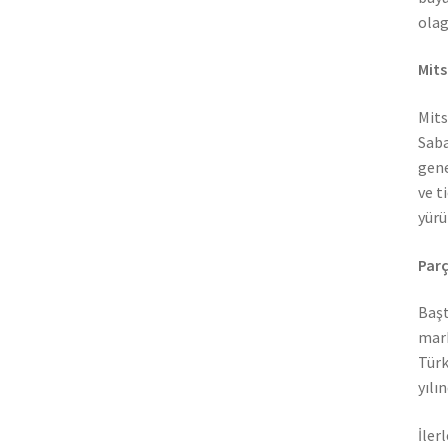
olag
Mits
Mits
Saba
gene
ve t
yürü
Parç
Başt
mark
Türk
yılı
İler