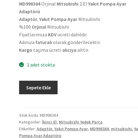
MD998384
Orjinal
Mitsubishi
2.El
Yakıt Pompa Ayar
Adaptörü
Adaptör. Yakıt Pompa Ayar
Mitsubishi
%100
Orjinal
Mitsubishi
Fiyatlarımıza
KDV
ücreti dahildir
Adınıza
faturalı
olarak gönderilecektir.
Kargo
taşıma ücreti
alıcıya
aittir.
1 adet stokta
Orjinal
Sepete Ekle
Mitsubishi
2.El
Yakıt
Pompa
Stok kodu:
MD998384
Kategoriler:
İkinci El
,
Mitsubishi Yedek Parça
Ayar
Etiketler:
Adaptör. Yakıt Pompa Ayar
,
MD998384
,
mitsubishi
,
Ya
Adaptörü
Pompa Ayar Adaptörü
MD998384