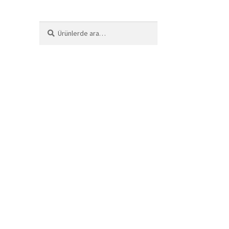
Ara:
Ara