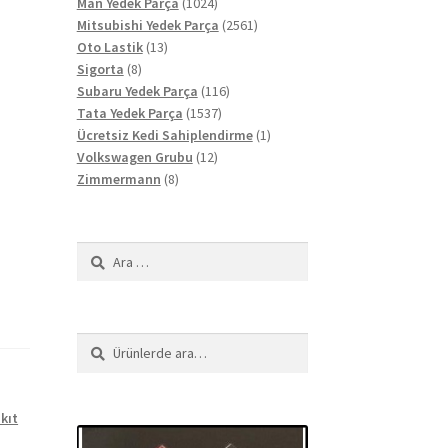
ürün
1024
Man Yedek Parça
1024
ürün
2561
Mitsubishi Yedek Parça
2561
13
ürün
Oto Lastik
13
8
ürün
Sigorta
8
ürün
116
Subaru Yedek Parça
116
1537
ürün
Tata Yedek Parça
1537
ürün
1
Ücretsiz Kedi Sahiplendirme
1
12
ürün
Volkswagen Grubu
12
8
ürün
Zimmermann
8
ürün
Arama:
Ara:
Ara
kıt