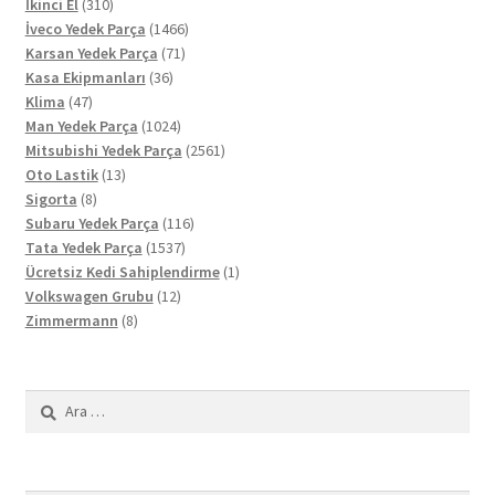
310
ürün
İkinci El
310
ürün
1466
İveco Yedek Parça
1466
71
ürün
Karsan Yedek Parça
71
36
ürün
Kasa Ekipmanları
36
47
ürün
Klima
47
ürün
1024
Man Yedek Parça
1024
ürün
2561
Mitsubishi Yedek Parça
2561
13
ürün
Oto Lastik
13
8
ürün
Sigorta
8
ürün
116
Subaru Yedek Parça
116
1537
ürün
Tata Yedek Parça
1537
ürün
1
Ücretsiz Kedi Sahiplendirme
1
12
ürün
Volkswagen Grubu
12
8
ürün
Zimmermann
8
ürün
Arama: