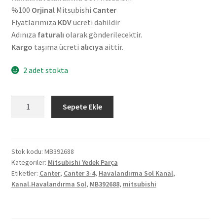
%100
Orjinal
Mitsubishi
Canter
Fiyatlarımıza
KDV
ücreti dahildir
Adınıza
faturalı
olarak gönderilecektir.
Kargo
taşıma ücreti
alıcıya
aittir.
2 adet stokta
Orjinal
Sepete Ekle
Mitsubishi
Canter
3/4
Havalandırma
Stok kodu:
MB392688
Kategoriler:
Mitsubishi Yedek Parça
Sol
Etiketler:
Canter
,
Canter 3-4
,
Havalandırma Sol Kanal
,
Kanal
Kanal.Havalandırma Sol
,
MB392688
,
mitsubishi
MB392688
adet