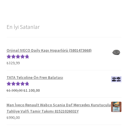
En İyi Satanlar
Orjinal IVECO Daily Kapı Hoparlörü (5801473668)
₺
329,99
5 üzerinden
5.00
oy aldı
TATA Telcoline Ön Fren Balatası
Orijinal
Şu
₺
1.300,00
₺
1.100,00
5 üzerinden
fiyat:
andaki
5.00
oy aldı
₺1.300,00.
fiyat:
Man İveco Renault Wabco Scania Daf Mercedes Kurutuculu
₺1.100,00.
Tahliye Valfi Tamir Takımı 81521026031Y
₺
990,00