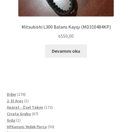
Mitsubishi L300 Balans Kayışı (MD310484KP)
₺
550,00
Devamını oku
276
Diğer
276
ürün
1
2. El Araç
1
ürün
173
Aparat - Özel Takım
173
67
ürün
Civata Grubu
67
1
ürün
Gıda
1
ürün
50
HFKanuni Yedek Parça
50