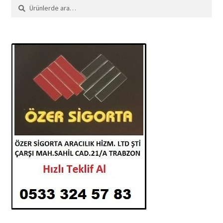
Ara:
Ara