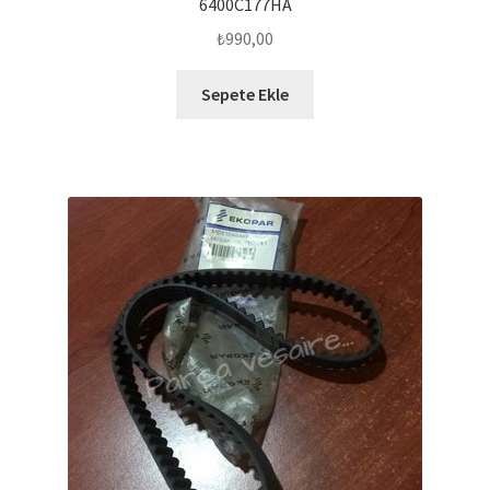
6400C177HA
₺
990,00
Sepete Ekle