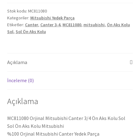
3/4
Ön
Stok kodu:
MC811080
Kategoriler:
Mitsubishi Yedek Parça
Aks
Etiketler:
Canter
,
Canter 3-4
,
MC811080
,
mitsubishi
,
Ön Aks Kolu
Kolu
Sol
,
Sol Ön Aks Kolu
Sol
MC811080
adet
Açıklama
İnceleme (0)
Açıklama
MC811080 Orjinal Mitsubishi Canter 3/4 Ön Aks Kolu Sol
Sol Ön Aks Kolu Mitsubishi
%100 Orjinal Mitsubishi Canter Yedek Parça