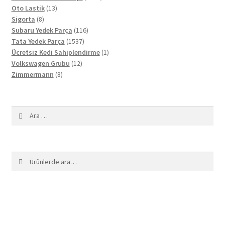
13
ürün
Oto Lastik
13
8
ürün
Sigorta
8
ürün
116
Subaru Yedek Parça
116
1537
ürün
Tata Yedek Parça
1537
ürün
1
Ücretsiz Kedi Sahiplendirme
1
12
ürün
Volkswagen Grubu
12
8
ürün
Zimmermann
8
ürün
Arama:
Ara:
Ara