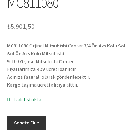
MC811080
₺
5.901,50
MC811080
Orjinal
Mitsubishi
Canter 3/4
Ön Aks Kolu Sol
Sol Ön Aks Kolu
Mitsubishi
%100
Orjinal
Mitsubishi
Canter
Fiyatlarımıza
KDV
ücreti dahildir
Adınıza
faturalı
olarak gönderilecektir.
Kargo
taşıma ücreti
alıcıya
aittir.
1 adet stokta
Orjinal
Sepete Ekle
Mitsubishi
Canter