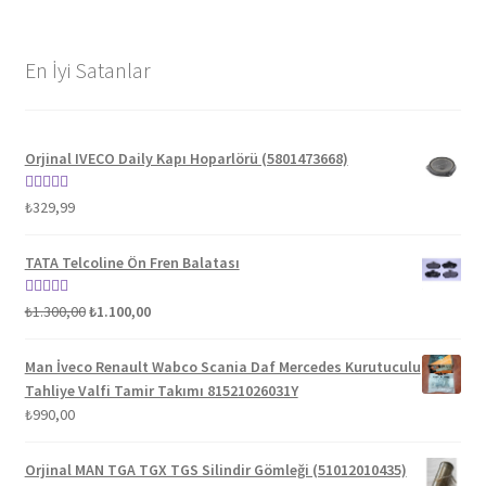
En İyi Satanlar
Orjinal IVECO Daily Kapı Hoparlörü (5801473668)
5 üzerinden
₺
329,99
5.00
oy aldı
TATA Telcoline Ön Fren Balatası
Orijinal
Şu
5 üzerinden
₺
1.300,00
₺
1.100,00
fiyat:
andaki
5.00
oy aldı
₺1.300,00.
fiyat:
Man İveco Renault Wabco Scania Daf Mercedes Kurutuculu
₺1.100,00.
Tahliye Valfi Tamir Takımı 81521026031Y
₺
990,00
Orjinal MAN TGA TGX TGS Silindir Gömleği (51012010435)