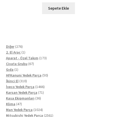
Sepete Ekle
276
Diğer
276
ürün
1
2. El Araç
1
ürün
173
Aparat - Özel Takım
173
67
ürün
Civata Grubu
67
1
ürün
Gıda
1
ürün
50
HFKanuni Yedek Parça
50
310
ürün
İkinci El
310
ürün
1466
İveco Yedek Parça
1466
71
ürün
Karsan Yedek Parça
71
36
ürün
Kasa Ekipmanları
36
47
ürün
Klima
47
ürün
1024
Man Yedek Parça
1024
ürün
2561
Mitsubishi Yedek Parça
2561