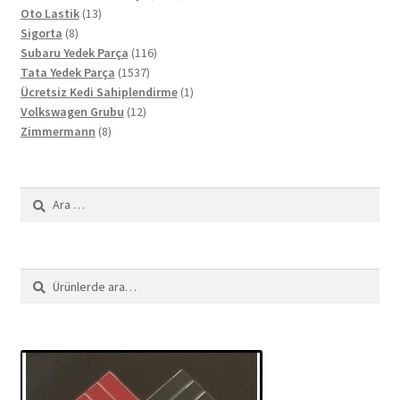
13
ürün
Oto Lastik
13
8
ürün
Sigorta
8
ürün
116
Subaru Yedek Parça
116
1537
ürün
Tata Yedek Parça
1537
ürün
1
Ücretsiz Kedi Sahiplendirme
1
12
ürün
Volkswagen Grubu
12
8
ürün
Zimmermann
8
ürün
Arama:
Ara:
Ara