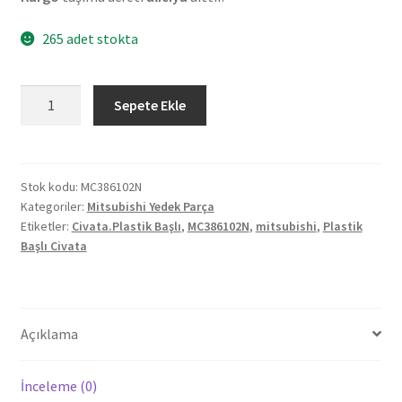
265 adet stokta
Orjinal
Sepete Ekle
Mitsubishi
Plastik
Başlı
Civata
Stok kodu:
MC386102N
Kategoriler:
Mitsubishi Yedek Parça
MC386102N
Etiketler:
Civata.Plastik Başlı
,
MC386102N
,
mitsubishi
,
Plastik
adet
Başlı Civata
Açıklama
İnceleme (0)