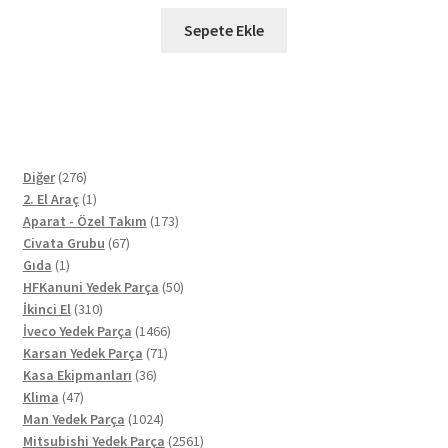
Sepete Ekle
276
Diğer
276
ürün
1
2. El Araç
1
ürün
173
Aparat - Özel Takım
173
67
ürün
Civata Grubu
67
1
ürün
Gıda
1
ürün
50
HFKanuni Yedek Parça
50
310
ürün
İkinci El
310
ürün
1466
İveco Yedek Parça
1466
71
ürün
Karsan Yedek Parça
71
36
ürün
Kasa Ekipmanları
36
47
ürün
Klima
47
ürün
1024
Man Yedek Parça
1024
ürün
2561
Mitsubishi Yedek Parça
2561