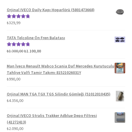
Orjinal IVECO Daily Kapı Hoparlörü (5801473668)
₺
329,99
5 üzerinden
5.00
oy aldı
TATA Telcoline Ön Fren Balatası
Orijinal
Şu
₺
1.300,00
₺
1.100,00
5 üzerinden
fiyat:
andaki
5.00
oy aldı
₺1.300,00.
fiyat:
Man İveco Renault Wabco Scania Daf Mercedes Kurutuculu
₺1.100,00.
Tahliye Valfi Tamir Takımı 81521026031Y
₺
990,00
Orjinal MAN TGA TGX TGS Silindir Gömleği (51012010435)
₺
4.356,00
Orjinal IVECO Stralis Trakker Adblue Depo Filtresi
(41272413)
₺
2.090,00