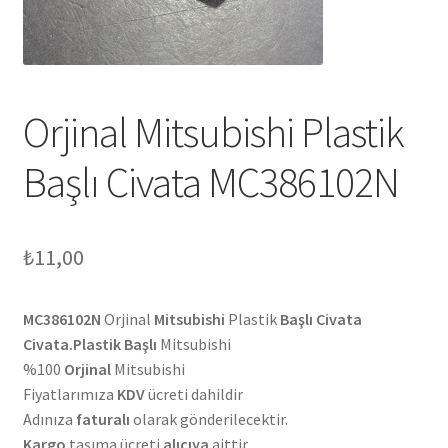
Orjinal Mitsubishi Plastik
Başlı Civata MC386102N
₺
11,00
MC386102N
Orjinal
Mitsubishi
Plastik
Başlı Civata
Civata.Plastik Başlı
Mitsubishi
%100
Orjinal
Mitsubishi
Fiyatlarımıza
KDV
ücreti dahildir
Adınıza
faturalı
olarak gönderilecektir.
Kargo
taşıma ücreti
alıcıya
aittir.