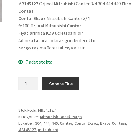
MB145127
Orjinal
Mitsubishi
Canter 3/4 304 444 449
Ekso
Contası
Conta, Eksoz
Mitsubishi Canter 3/4
%100
Orjinal
Mitsubishi
Canter
Fiyatlarımıza
KDV
ücreti dahildir
Adınıza
faturalı
olarak gönderilecektir.
Kargo
taşıma ücreti
alıcıya
aittir.
7 adet stokta
Orjinal
Sepete Ekle
Mitsubishi
Canter
304
444
Stok kodu:
MB145127
Kategoriler:
Mitsubishi Yedek Parça
449
Etiketler:
304
,
444
,
449
,
Canter
,
Conta. Eksoz
,
Eksoz Contası
,
Eksoz
MB145127
,
mitsubishi
Contası