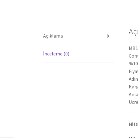
Aç
Açıklama
MB14
İnceleme (0)
Cont
%100
Fiya
Adın
Karg
Anla
Ücre
Mits