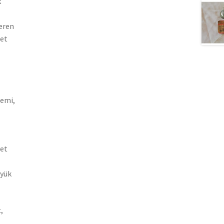
k
teren
let
gemi,
yet
üyük
,