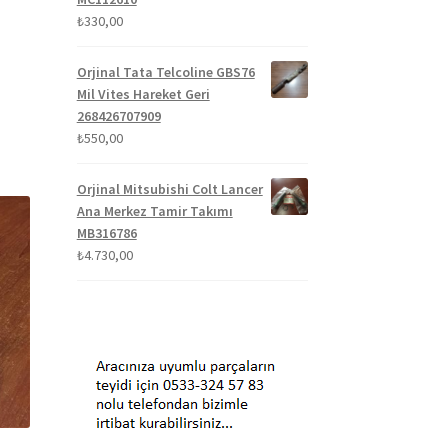
₺
330,00
Orjinal Tata Telcoline GBS76
Mil Vites Hareket Geri
268426707909
₺
550,00
Orjinal Mitsubishi Colt Lancer
Ana Merkez Tamir Takımı
MB316786
₺
4.730,00