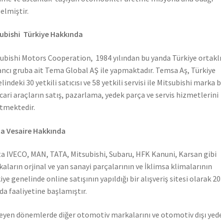
elmiştir.
ubishi Türkiye Hakkında
ubishi Motors Cooperation, 1984 yılından bu yanda Türkiye ortaklı
ncı gruba ait Tema Global AŞ ile yapmaktadır. Temsa Aş, Türkiye
lindeki 30 yetkili satıcısı ve 58 yetkili servisi ile Mitsubishi marka 
icari araçların satış, pazarlama, yedek parça ve servis hizmetlerini
tmektedir.
a Vesaire Hakkında
a IVECO, MAN, TATA, Mitsubishi, Subaru, HFK Kanuni, Karsan gibi
aların orjinal ve yan sanayi parçalarının ve İklimsa klimalarının
iye genelinde online satışının yapıldığı bir alışveriş sitesi olarak 2
nda faaliyetine başlamıştır.
leyen dönemlerde diğer otomotiv markalarını ve otomotiv dışı yed