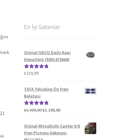
En İyi Satanlar
ğını
binek
Orjinal IVECO Daily Kapı
Hoparlörü (5801473668)
₺
329,99
5 üzerinden
5.00
oy aldı
TATA Telcoline Ön Fren
Balatası
Orijinal
Şu
₺
1.300,00
₺
1.100,00
5 üzerinden
021
fiyat:
andaki
5.00
oy aldı
₺1.300,00.
fiyat:
Orjinal Mitsubishi Canter 5/6
₺1.100,00.
Fren Pistonu Sekmanı
ek
MC112610