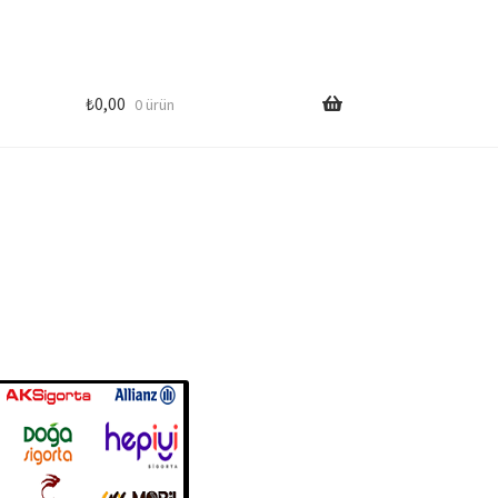
₺
0,00
0 ürün