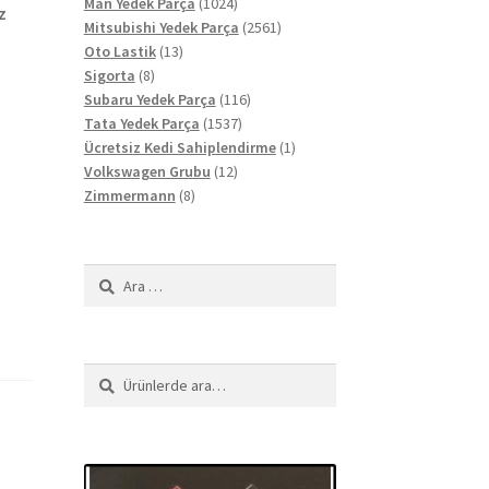
ürün
1024
Man Yedek Parça
1024
z
ürün
2561
Mitsubishi Yedek Parça
2561
13
ürün
Oto Lastik
13
8
ürün
Sigorta
8
ürün
116
Subaru Yedek Parça
116
1537
ürün
Tata Yedek Parça
1537
ürün
1
Ücretsiz Kedi Sahiplendirme
1
12
ürün
Volkswagen Grubu
12
8
ürün
Zimmermann
8
ürün
Arama:
Ara:
Ara