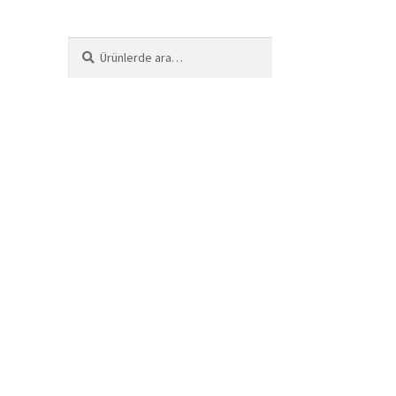
Ara:
Ara