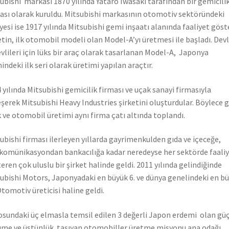
ubishi markası 1870 yılında Yataro Iwasaki tarafından bir gemicili
ası olarak kuruldu. Mitsubishi markasının otomotiv sektöründeki
yesi ise 1917 yılında Mitsubishi gemi inşaatı alanında faaliyet gös
etin, ilk otomobil modeli olan Model-A’yı üretmesi ile başladı. Dev
vlileri için lüks bir araç olarak tasarlanan Model-A, Japonya
hindeki ilk seri olarak üretimi yapılan araçtır.
 yılında Mitsubishi gemicilik firması ve uçak sanayi firmasıyla
eşerek Mitsubishi Heavy Industries şirketini oluşturdular. Böylece 
 ve otomobil üretimi aynı firma çatı altında toplandı.
ubishi firması ilerleyen yıllarda gayrimenkulden gıda ve içeceğe,
komünikasyondan bankacılığa kadar neredeyse her sektörde faali
eren çok uluslu bir şirket halinde geldi. 2011 yılında gelindiğinde
ubishi Motors, Japonyadaki en büyük 6. ve dünya genelindeki en b
Otomotiv üreticisi haline geldi.
sundaki üç elmasla temsil edilen 3 değerli Japon erdemi olan güç
me ve üstünlük taşıyan otomobiller üretme misyonu ana odağı