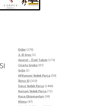
276
Diğer
276
ürün
1
2. El Araç
1
ürün
173
Aparat - Özel Takım
173
sı
67
ürün
Civata Grubu
67
1
ürün
Gıda
1
ürün
50
HFKanuni Yedek Parça
50
310
ürün
İkinci El
310
ürün
1466
İveco Yedek Parça
1466
71
ürün
Karsan Yedek Parça
71
36
ürün
Kasa Ekipmanları
36
47
ürün
Klima
47