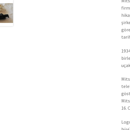
Mits
firm
hika
şirk
göre
tari
1934
birl
uçak
Mits
tele
göst
Mits
16. 
Logo
büyü