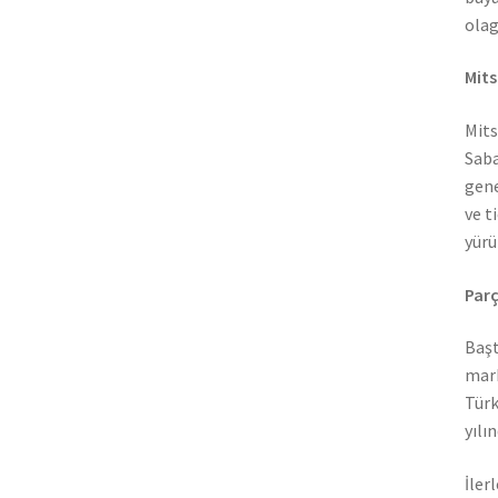
olag
Mits
Mits
Saba
gene
ve t
yürü
Parç
Başt
mark
Türk
yılı
İler