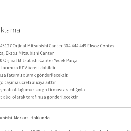
MB145127
adet
ıklama
5127 Orjinal Mitsubishi Canter 304 444 449 Eksoz Contası
a, Eksoz Mitsubishi Canter
 Orjinal Mitsubishi Canter Yedek Parça
tlarımıza KDV ücreti dahildir
ıza faturalı olarak gönderilecektir.
o taşıma ücreti alıcıya aittir.
şmalı olduğumuz kargo firması aracılığıyla
t alıcı olarak tarafınıza gönderilecektir.
ubishi Markası Hakkında