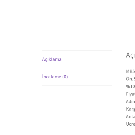
Aç
Açıklama
MB50
İnceleme (0)
Ön. 
%100
Fiya
Adın
Karg
Anla
Ücre