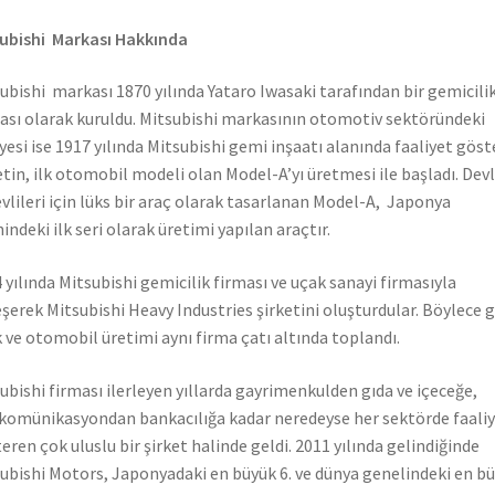
ubishi Markası Hakkında
ubishi markası 1870 yılında Yataro Iwasaki tarafından bir gemicili
ası olarak kuruldu. Mitsubishi markasının otomotiv sektöründeki
yesi ise 1917 yılında Mitsubishi gemi inşaatı alanında faaliyet gös
etin, ilk otomobil modeli olan Model-A’yı üretmesi ile başladı. Dev
vlileri için lüks bir araç olarak tasarlanan Model-A, Japonya
hindeki ilk seri olarak üretimi yapılan araçtır.
 yılında Mitsubishi gemicilik firması ve uçak sanayi firmasıyla
eşerek Mitsubishi Heavy Industries şirketini oluşturdular. Böylece 
 ve otomobil üretimi aynı firma çatı altında toplandı.
ubishi firması ilerleyen yıllarda gayrimenkulden gıda ve içeceğe,
komünikasyondan bankacılığa kadar neredeyse her sektörde faali
eren çok uluslu bir şirket halinde geldi. 2011 yılında gelindiğinde
ubishi Motors, Japonyadaki en büyük 6. ve dünya genelindeki en b