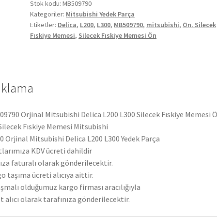
L300
Stok kodu:
MB509790
Kategoriler:
Mitsubishi Yedek Parça
Silecek
Etiketler:
Delica
,
L200
,
L300
,
MB509790
,
mitsubishi
,
Ön. Silecek
Fıskiye
Fıskiye Memesi
,
Silecek Fıskiye Memesi Ön
Memesi
Ön
MB509790
adet
ıklama
9790 Orjinal Mitsubishi Delica L200 L300 Silecek Fıskiye Memesi 
Silecek Fıskiye Memesi Mitsubishi
 Orjinal Mitsubishi Delica L200 L300 Yedek Parça
tlarımıza KDV ücreti dahildir
ıza faturalı olarak gönderilecektir.
o taşıma ücreti alıcıya aittir.
şmalı olduğumuz kargo firması aracılığıyla
t alıcı olarak tarafınıza gönderilecektir.