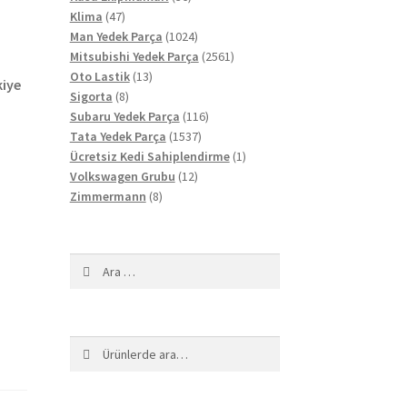
47
ürün
Klima
47
ürün
1024
Man Yedek Parça
1024
ürün
2561
Mitsubishi Yedek Parça
2561
13
ürün
Oto Lastik
13
kiye
8
ürün
Sigorta
8
ürün
116
Subaru Yedek Parça
116
1537
ürün
Tata Yedek Parça
1537
ürün
1
Ücretsiz Kedi Sahiplendirme
1
12
ürün
Volkswagen Grubu
12
8
ürün
Zimmermann
8
ürün
Arama:
Ara:
Ara