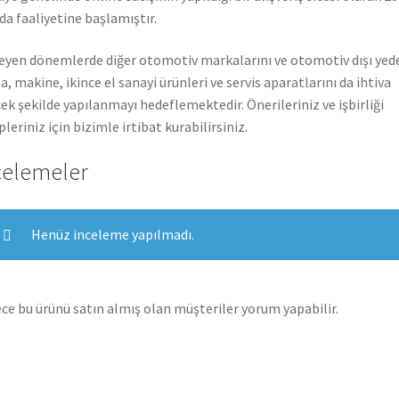
nda faaliyetine başlamıştır.
leyen dönemlerde diğer otomotiv markalarını ve otomotiv dışı yed
a, makine, ikince el sanayi ürünleri ve servis aparatlarını da ihtiva
ek şekilde yapılanmayı hedeflemektedir. Önerileriniz ve işbirliği
pleriniz için bizimle irtibat kurabilirsiniz.
celemeler
Henüz inceleme yapılmadı.
ce bu ürünü satın almış olan müşteriler yorum yapabilir.