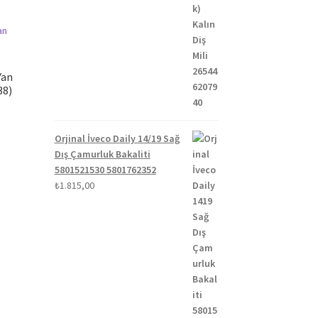
Yan
38)
Orjinal İveco Daily 14/19 Sağ
Dış Çamurluk Bakaliti
5801521530 5801762352
₺
1.815,00