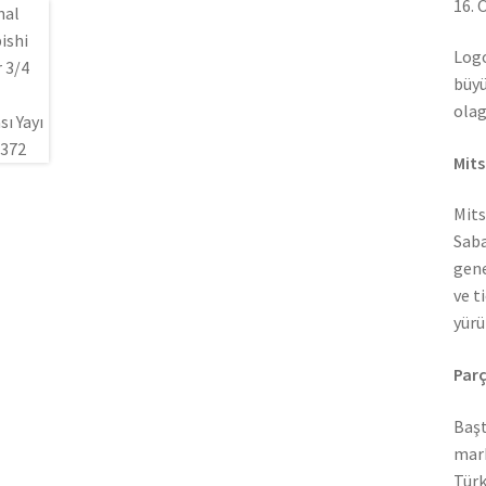
16. 
Logo
büyü
olag
Mits
Mits
Saba
gene
ve t
yürü
Parç
Başt
mark
Türk