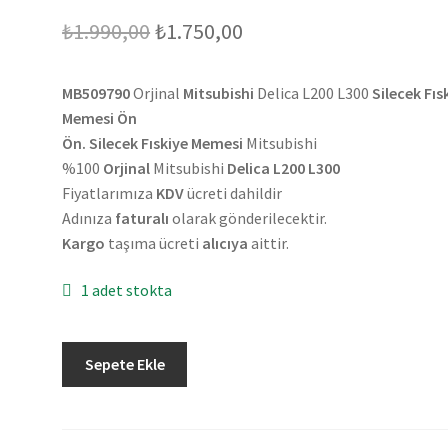
Orijinal
Şu
₺
1.990,00
₺
1.750,00
fiyat:
andaki
MB509790
Orjinal
Mitsubishi
Delica L200 L300
Silecek Fıs
₺1.990,00.
fiyat:
Memesi Ön
₺1.750,00.
Ön. Silecek Fıskiye Memesi
Mitsubishi
%100
Orjinal
Mitsubishi
Delica L200 L300
Fiyatlarımıza
KDV
ücreti dahildir
Adınıza
faturalı
olarak gönderilecektir.
Kargo
taşıma ücreti
alıcıya
aittir.
1 adet stokta
Orjinal
Sepete Ekle
Mitsubishi
Delica
L200