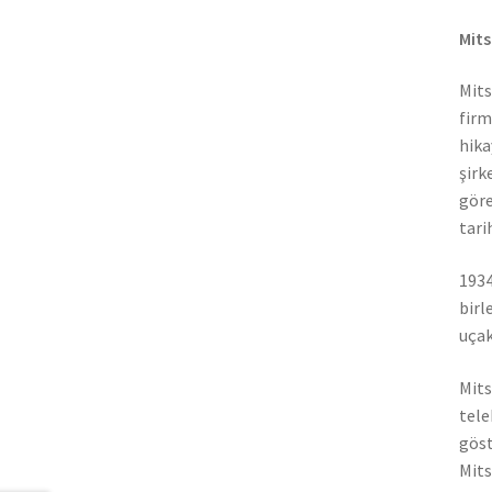
Mits
Mits
firm
hika
şirk
göre
tari
1934
birl
uçak
Mits
tele
göst
Mits