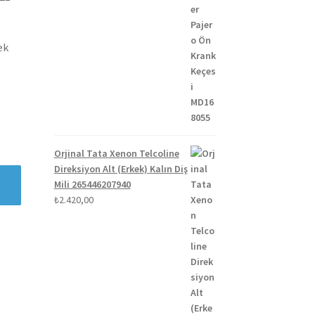
ek
Orjinal Tata Xenon Telcoline
Direksiyon Alt (Erkek) Kalın Diş
Mili 265446207940
₺
2.420,00