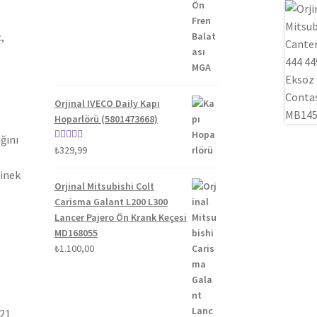
fiyat:
andaki
5.00
oy aldı
₺1.300,00.
fiyat:
₺1.100,00.
,
Orjinal IVECO Daily Kapı
Hoparlörü (5801473668)
ğını
5 üzerinden
₺
329,99
5.00
oy aldı
binek
Orjinal Mitsubishi Colt
Carisma Galant L200 L300
Lancer Pajero Ön Krank Keçesi
MD168055
₺
1.100,00
021