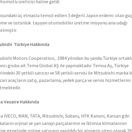
Otomotiv üreticisi haline geldi.
sundaki üç elmasla temsil edilen 3 değerli Japon erdemi olan güç
me ve üstünlük taşıyan otomobiller üretme misyonu ana odağı
elmiştir.
ubishi Türkiye Hakkında
ubishi Motors Cooperation, 1984 yılından bu yanda Türkiye ortaklı
ncı gruba ait Tema Global AŞ ile yapmaktadır. Temsa Aş, Türkiye
lindeki 30 yetkili satıcısı ve 58 yetkili servisi ile Mitsubishi marka 
icari araçların satış, pazarlama, yedek parça ve servis hizmetlerini
tmektedir.
a Vesaire Hakkında
a IVECO, MAN, TATA, Mitsubishi, Subaru, HFK Kanuni, Karsan gibi
aların orjinal ve yan sanayi parçalarının ve İklimsa klimalarının
iye genelinde online satışının yapıldığı bir alışveriş sitesi olarak 2