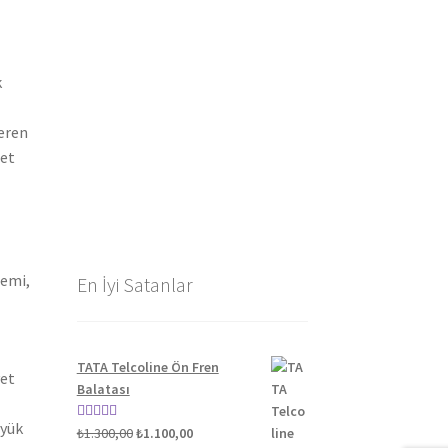
k
teren
let
gemi,
En İyi Satanlar
TATA Telcoline Ön Fren
yet
Balatası
üyük
Orijinal
Şu
5 üzerinden
₺
1.300,00
₺
1.100,00