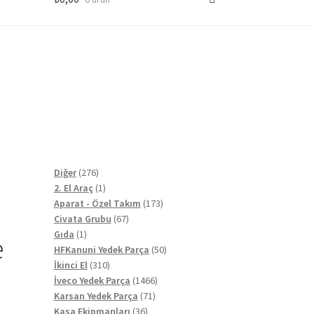
276
Diğer
276
ürün
1
2. El Araç
1
ürün
173
Aparat - Özel Takım
173
67
ürün
Civata Grubu
67
1
ürün
Gıda
1
e
ürün
50
HFKanuni Yedek Parça
50
310
ürün
İkinci El
310
ürün
1466
İveco Yedek Parça
1466
71
ürün
Karsan Yedek Parça
71
36
ürün
Kasa Ekipmanları
36