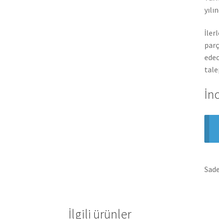
yılı
İler
parç
edec
tale
İn
Sade
İlgili ürünler