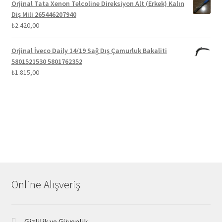
Orjinal Tata Xenon Telcoline Direksiyon Alt (Erkek) Kalın
Diş Mili 265446207940
₺
2.420,00
Orjinal İveco Daily 14/19 Sağ Dış Çamurluk Bakaliti
5801521530 5801762352
₺
1.815,00
Online Alışveriş
Gizlilik ve Güvenlik