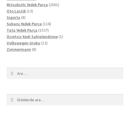
ürün
2561
Mitsubishi Yedek Parça
2561
13
ürün
Oto Lastik
13
8
ürün
Sigorta
8
ürün
116
Subaru Yedek Parça
116
1537
ürün
Tata Yedek Parça
1537
ürün
1
Ücretsiz Kedi Sahiplendirme
1
12
ürün
Volkswagen Grubu
12
8
ürün
Zimmermann
8
ürün
Arama:
Ara:
Ara