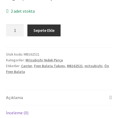
2 adet stokta
Orjinal
Sepete Ekle
Mitsubishi
Canter
5/6
Ön
Stok kodu:
MB162521
Kategoriler:
Mitsubishi Yedek Parça
Fren
Etiketler:
Canter
,
Fren Balata Takımı
,
MB162521
,
mitsubishi
,
Ön
Balata
Fren Balata
Takımı
MB162521
adet
Açıklama
İnceleme (0)