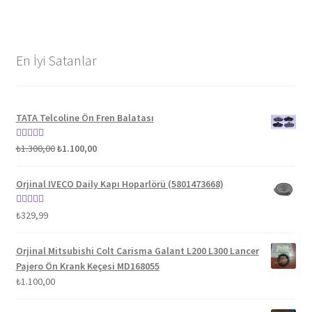
En İyi Satanlar
TATA Telcoline Ön Fren Balatası
Orijinal
Şu
5 üzerinden
₺
1.300,00
₺
1.100,00
fiyat:
andaki
5.00
oy aldı
₺1.300,00.
fiyat:
Orjinal IVECO Daily Kapı Hoparlörü (5801473668)
₺1.100,00.
5 üzerinden
₺
329,99
5.00
oy aldı
Orjinal Mitsubishi Colt Carisma Galant L200 L300 Lancer
Pajero Ön Krank Keçesi MD168055
₺
1.100,00