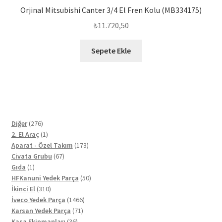
Orjinal Mitsubishi Canter 3/4 El Fren Kolu (MB334175)
₺
11.720,50
Sepete Ekle
276
Diğer
276
ürün
1
2. El Araç
1
ürün
173
Aparat - Özel Takım
173
67
ürün
Civata Grubu
67
1
ürün
Gıda
1
ürün
50
HFKanuni Yedek Parça
50
310
ürün
İkinci El
310
ürün
1466
İveco Yedek Parça
1466
71
ürün
Karsan Yedek Parça
71
36
ürün
Kasa Ekipmanları
36