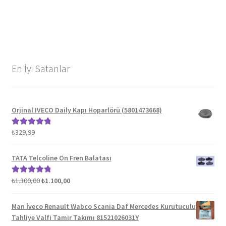
En İyi Satanlar
Orjinal IVECO Daily Kapı Hoparlörü (5801473668)
₺
329,99
5 üzerinden
5.00
oy aldı
TATA Telcoline Ön Fren Balatası
Orijinal
Şu
₺
1.300,00
₺
1.100,00
5 üzerinden
fiyat:
andaki
5.00
oy aldı
₺1.300,00.
fiyat:
Man İveco Renault Wabco Scania Daf Mercedes Kurutuculu
₺1.100,00.
Tahliye Valfi Tamir Takımı 81521026031Y