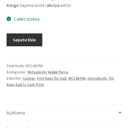
Kargo
taşıma ücreti
alıcıya
aittir.
1 adet stokta
Orjinal
Sepete Ekle
Mitsubishi
Canter
5/6
Ön
Stok kodu:
MC146766
Kategoriler:
Mitsubishi Yedek Parça
Kapı
Etiketler:
Canter
,
Fitil Kapı Ön Sağ
,
MC146766
,
mitsubishi
,
Ön
Sağ
Kapı Sağ İç Cam Fitili
İç
Cam
Fitili
MC146766
Açıklama
adet