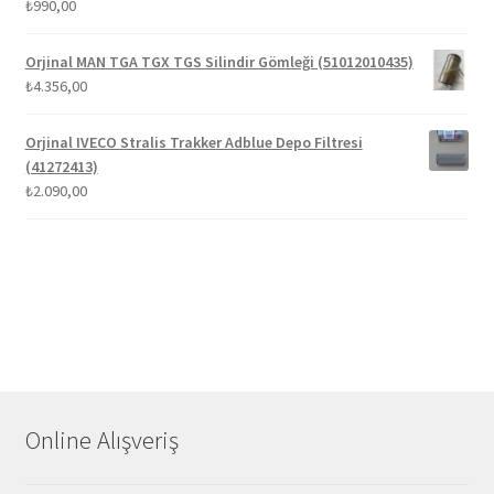
₺
990,00
Orjinal MAN TGA TGX TGS Silindir Gömleği (51012010435)
₺
4.356,00
Orjinal IVECO Stralis Trakker Adblue Depo Filtresi
(41272413)
₺
2.090,00
Online Alışveriş