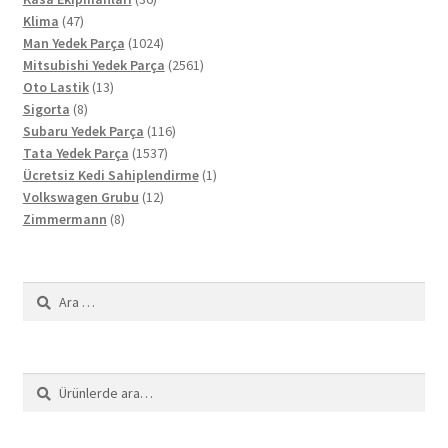
47
ürün
Klima
47
ürün
1024
Man Yedek Parça
1024
ürün
2561
Mitsubishi Yedek Parça
2561
13
ürün
Oto Lastik
13
8
ürün
Sigorta
8
ürün
116
Subaru Yedek Parça
116
1537
ürün
Tata Yedek Parça
1537
ürün
1
Ücretsiz Kedi Sahiplendirme
1
12
ürün
Volkswagen Grubu
12
8
ürün
Zimmermann
8
ürün
Arama:
Ara:
Ara