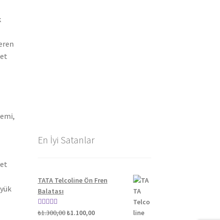
k
teren
let
gemi,
En İyi Satanlar
yet
TATA Telcoline Ön Fren
üyük
Balatası
Orijinal
Şu
5 üzerinden
₺
1.300,00
₺
1.100,00