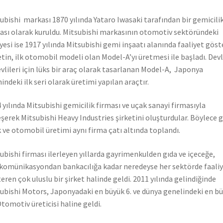
ubishi markası 1870 yılında Yataro Iwasaki tarafından bir gemicili
ası olarak kuruldu. Mitsubishi markasının otomotiv sektöründeki
yesi ise 1917 yılında Mitsubishi gemi inşaatı alanında faaliyet gös
etin, ilk otomobil modeli olan Model-A’yı üretmesi ile başladı. Dev
vlileri için lüks bir araç olarak tasarlanan Model-A, Japonya
hindeki ilk seri olarak üretimi yapılan araçtır.
 yılında Mitsubishi gemicilik firması ve uçak sanayi firmasıyla
eşerek Mitsubishi Heavy Industries şirketini oluşturdular. Böylece 
 ve otomobil üretimi aynı firma çatı altında toplandı.
ubishi firması ilerleyen yıllarda gayrimenkulden gıda ve içeceğe,
komünikasyondan bankacılığa kadar neredeyse her sektörde faali
eren çok uluslu bir şirket halinde geldi. 2011 yılında gelindiğinde
ubishi Motors, Japonyadaki en büyük 6. ve dünya genelindeki en b
Otomotiv üreticisi haline geldi.