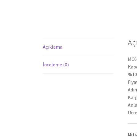
Aç
Açıklama
MC63
İnceleme (0)
Kapa
%100
Fiya
Adın
Karg
Anla
Ücre
Mits