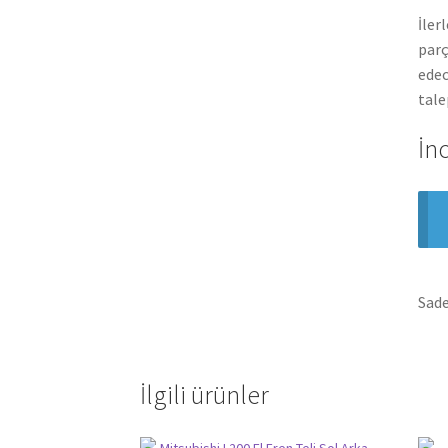
İler
parç
edec
tale
İn
Sade
İlgili ürünler