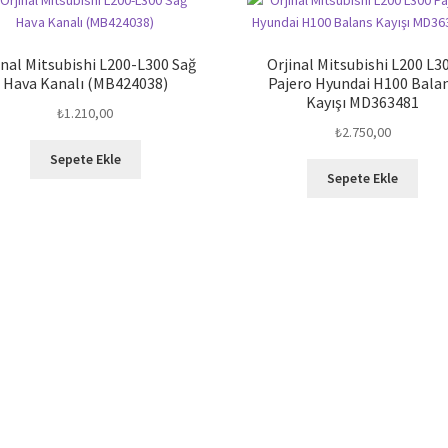
inal Mitsubishi L200-L300 Sağ
Orjinal Mitsubishi L200 L3
Hava Kanalı (MB424038)
Pajero Hyundai H100 Bala
Kayışı MD363481
₺
1.210,00
₺
2.750,00
Sepete Ekle
Sepete Ekle