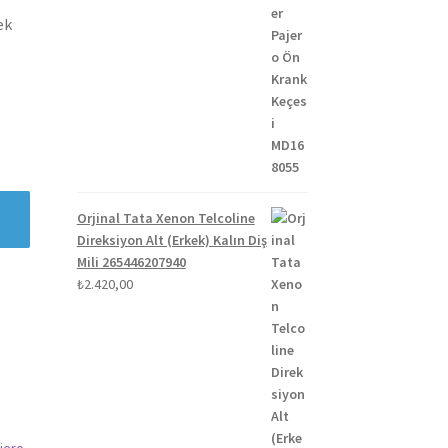
ek
Orjinal Tata Xenon Telcoline
Direksiyon Alt (Erkek) Kalın Diş
Mili 265446207940
₺
2.420,00