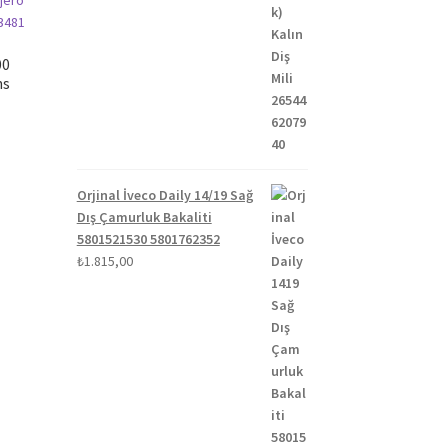
00
ns
Orjinal İveco Daily 14/19 Sağ
Dış Çamurluk Bakaliti
5801521530 5801762352
₺
1.815,00