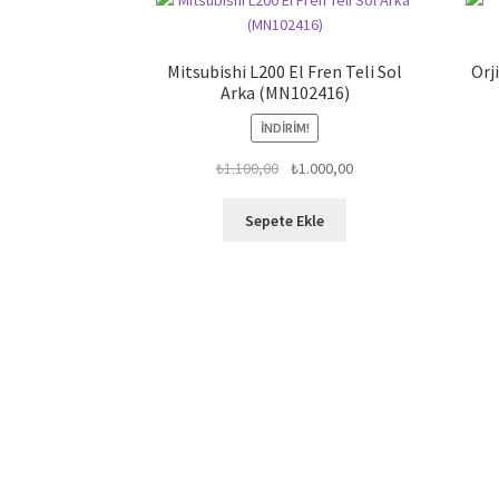
Mitsubishi L200 El Fren Teli Sol
Orj
Arka (MN102416)
İNDIRIM!
Orijinal
Şu
₺
1.100,00
₺
1.000,00
fiyat:
andaki
₺1.100,00.
fiyat:
Sepete Ekle
₺1.000,00.