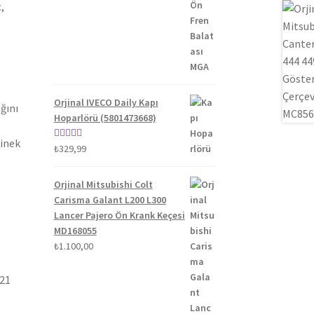
fiyat:
andaki
5.00
oy aldı
,
₺1.300,00.
fiyat:
₺1.100,00.
Orjinal IVECO Daily Kapı
ğını
Hoparlörü (5801473668)
binek
5 üzerinden
₺
329,99
5.00
oy aldı
Orjinal Mitsubishi Colt
Carisma Galant L200 L300
Lancer Pajero Ön Krank Keçesi
MD168055
₺
1.100,00
021