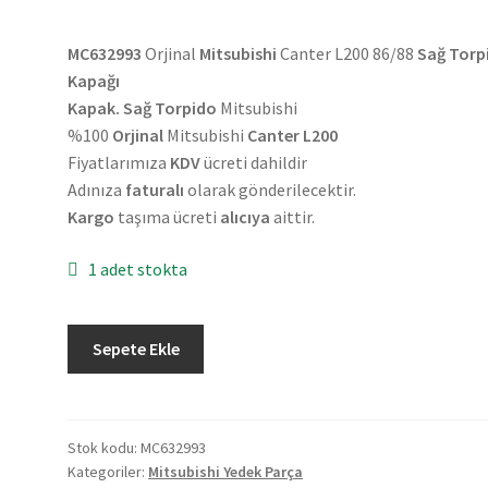
MC632993
Orjinal
Mitsubishi
Canter L200 86/88
Sağ Torp
Kapağı
Kapak. Sağ Torpido
Mitsubishi
%100
Orjinal
Mitsubishi
Canter L200
Fiyatlarımıza
KDV
ücreti dahildir
Adınıza
faturalı
olarak gönderilecektir.
Kargo
taşıma ücreti
alıcıya
aittir.
1 adet stokta
Orjinal
Sepete Ekle
Mitsubishi
Canter
L200
86/88
Stok kodu:
MC632993
Kategoriler:
Mitsubishi Yedek Parça
Sağ