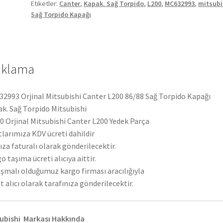
Etiketler:
Canter
,
Kapak. Sağ Torpido
,
L200
,
MC632993
,
mitsubi
Torpido
Sağ Torpido Kapağı
Kapağı
MC632993
adet
ıklama
2993 Orjinal Mitsubishi Canter L200 86/88 Sağ Torpido Kapağı
k. Sağ Torpido Mitsubishi
 Orjinal Mitsubishi Canter L200 Yedek Parça
tlarımıza KDV ücreti dahildir
ıza faturalı olarak gönderilecektir.
o taşıma ücreti alıcıya aittir.
şmalı olduğumuz kargo firması aracılığıyla
t alıcı olarak tarafınıza gönderilecektir.
ubishi Markası Hakkında