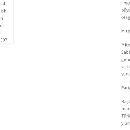
Logo
büyü
olag
Mits
Mits
Saba
gene
ve t
yürü
Parç
Başt
mark
Türk
yılı