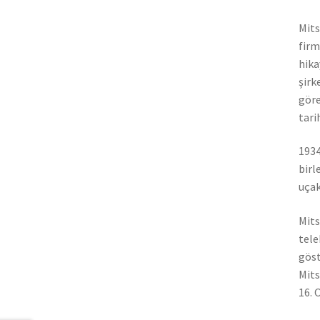
Mits
firm
hika
şirk
göre
tari
1934
birl
uçak
Mits
tele
göst
Mits
16. 