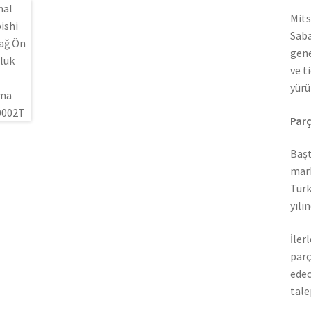
Mits
Saba
gene
ve t
yürü
Parç
Başt
mark
Türk
yılı
İler
parç
edec
tale