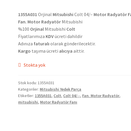
1355A031
Orjinal
Mitsubishi
Colt 04/–
Motor Radyatör F
Fan. Motor Radyatör
Mitsubishi
%100
Orjinal
Mitsubishi
Colt
Fiyatlarımıza
KDV
ücreti dahildir
Adınıza
faturalı
olarak gönderilecektir.
Kargo
taşıma ücreti
alıcıya
aittir.
Stokta yok
Stok kodu:
1355A031
Kategoriler:
Mitsubishi Yedek Parça
Etiketler:
1355A031
,
Colt
,
Colt 04/--
,
Fan. Motor Radyatör
,
mitsubishi
,
Motor Radyatör Fanı