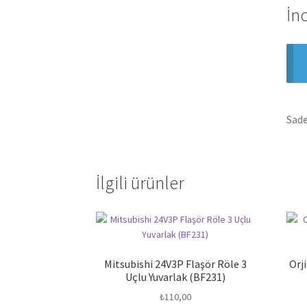
İn
Sade
İlgili ürünler
Mitsubishi 24V3P Flaşör Röle 3
Orj
Uçlu Yuvarlak (BF231)
₺
110,00