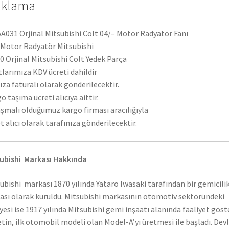
ıklama
A031 Orjinal Mitsubishi Colt 04/– Motor Radyatör Fanı
 Motor Radyatör Mitsubishi
 Orjinal Mitsubishi Colt Yedek Parça
tlarımıza KDV ücreti dahildir
ıza faturalı olarak gönderilecektir.
o taşıma ücreti alıcıya aittir.
şmalı olduğumuz kargo firması aracılığıyla
t alıcı olarak tarafınıza gönderilecektir.
ubishi Markası Hakkında
ubishi markası 1870 yılında Yataro Iwasaki tarafından bir gemicili
ası olarak kuruldu. Mitsubishi markasının otomotiv sektöründeki
yesi ise 1917 yılında Mitsubishi gemi inşaatı alanında faaliyet gös
etin, ilk otomobil modeli olan Model-A’yı üretmesi ile başladı. Dev