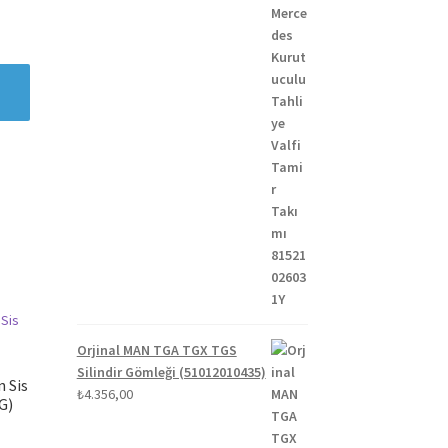
Orjinal MAN TGA TGX TGS
Silindir Gömleği (51012010435)
n Sis
₺
4.356,00
G)