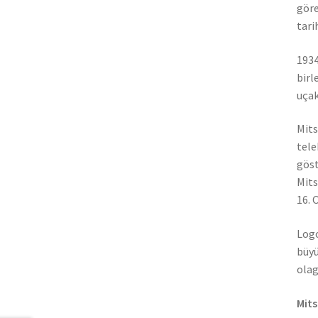
göre
tari
1934
birl
uçak
Mits
tele
göst
Mits
16. 
Logo
büyü
olag
Mits