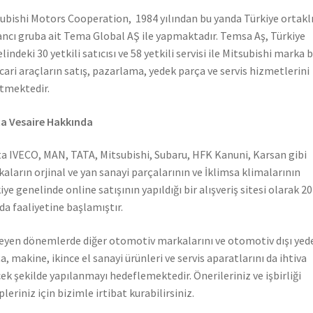
ubishi Motors Cooperation, 1984 yılından bu yanda Türkiye ortaklı
ncı gruba ait Tema Global AŞ ile yapmaktadır. Temsa Aş, Türkiye
lindeki 30 yetkili satıcısı ve 58 yetkili servisi ile Mitsubishi marka 
icari araçların satış, pazarlama, yedek parça ve servis hizmetlerini
tmektedir.
a Vesaire Hakkında
a IVECO, MAN, TATA, Mitsubishi, Subaru, HFK Kanuni, Karsan gibi
aların orjinal ve yan sanayi parçalarının ve İklimsa klimalarının
iye genelinde online satışının yapıldığı bir alışveriş sitesi olarak 2
nda faaliyetine başlamıştır.
leyen dönemlerde diğer otomotiv markalarını ve otomotiv dışı yed
a, makine, ikince el sanayi ürünleri ve servis aparatlarını da ihtiva
ek şekilde yapılanmayı hedeflemektedir. Önerileriniz ve işbirliği
pleriniz için bizimle irtibat kurabilirsiniz.