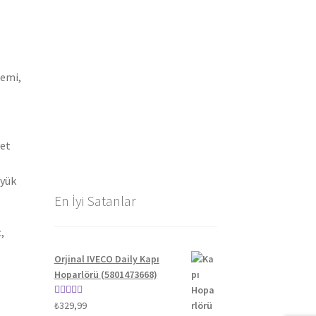
gemi,
yet
üyük
En İyi Satanlar
,
Orjinal IVECO Daily Kapı
Hoparlörü (5801473668)
5 üzerinden
₺
329,99