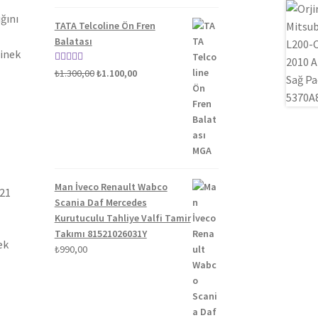
5.00
oy aldı
ğını
TATA Telcoline Ön Fren
Balatası
binek
Orijinal
Şu
5 üzerinden
₺
1.300,00
₺
1.100,00
fiyat:
andaki
5.00
oy aldı
₺1.300,00.
fiyat:
₺1.100,00.
Man İveco Renault Wabco
021
Scania Daf Mercedes
Kurutuculu Tahliye Valfi Tamir
Takımı 81521026031Y
ek
₺
990,00