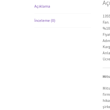
Aç
Açıklama
1355
İnceleme (0)
Fan.
%100
Fiya
Adın
Karg
Anla
Ücre
Mits
Mits
firm
hika
şirk