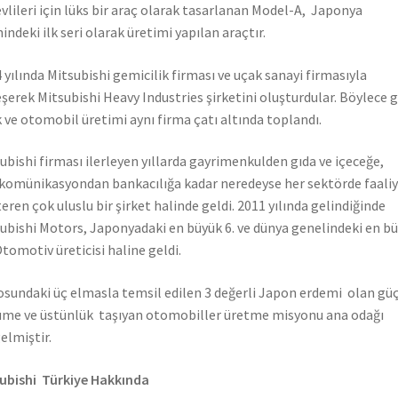
vlileri için lüks bir araç olarak tasarlanan Model-A, Japonya
hindeki ilk seri olarak üretimi yapılan araçtır.
 yılında Mitsubishi gemicilik firması ve uçak sanayi firmasıyla
eşerek Mitsubishi Heavy Industries şirketini oluşturdular. Böylece 
 ve otomobil üretimi aynı firma çatı altında toplandı.
ubishi firması ilerleyen yıllarda gayrimenkulden gıda ve içeceğe,
komünikasyondan bankacılığa kadar neredeyse her sektörde faali
eren çok uluslu bir şirket halinde geldi. 2011 yılında gelindiğinde
ubishi Motors, Japonyadaki en büyük 6. ve dünya genelindeki en b
Otomotiv üreticisi haline geldi.
sundaki üç elmasla temsil edilen 3 değerli Japon erdemi olan güç
me ve üstünlük taşıyan otomobiller üretme misyonu ana odağı
elmiştir.
ubishi Türkiye Hakkında