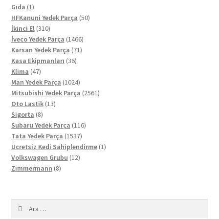
1
ürün
Gıda
1
ürün
50
HFKanuni Yedek Parça
50
310
ürün
İkinci El
310
ürün
1466
İveco Yedek Parça
1466
71
ürün
Karsan Yedek Parça
71
36
ürün
Kasa Ekipmanları
36
47
ürün
Klima
47
ürün
1024
Man Yedek Parça
1024
ürün
2561
Mitsubishi Yedek Parça
2561
13
ürün
Oto Lastik
13
8
ürün
Sigorta
8
ürün
116
Subaru Yedek Parça
116
1537
ürün
Tata Yedek Parça
1537
ürün
1
Ücretsiz Kedi Sahiplendirme
1
12
ürün
Volkswagen Grubu
12
8
ürün
Zimmermann
8
ürün
Arama: