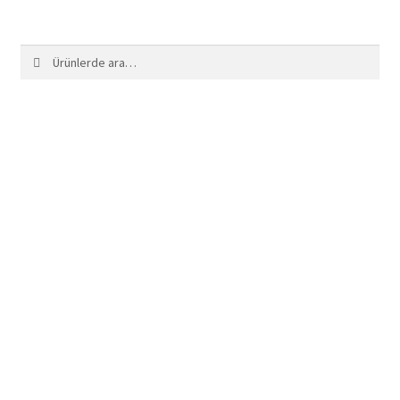
Ara:
Ara