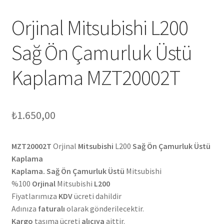
Orjinal Mitsubishi L200
Sağ Ön Çamurluk Üstü
Kaplama MZT20002T
₺
1.650,00
MZT20002T
Orjinal
Mitsubishi
L200
Sağ Ön Çamurluk Üstü
Kaplama
Kaplama. Sağ Ön Çamurluk Üstü
Mitsubishi
%100
Orjinal
Mitsubishi
L200
Fiyatlarımıza
KDV
ücreti dahildir
Adınıza
faturalı
olarak gönderilecektir.
Kargo
taşıma ücreti
alıcıya
aittir.