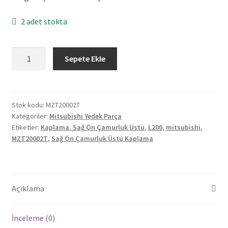
2 adet stokta
Orjinal
Sepete Ekle
Mitsubishi
L200
Sağ
Ön
Stok kodu:
MZT20002T
Kategoriler:
Mitsubishi Yedek Parça
Çamurluk
Etiketler:
Kaplama. Sağ Ön Çamurluk Üstü
,
L200
,
mitsubishi
,
Üstü
MZT20002T
,
Sağ Ön Çamurluk Üstü Kaplama
Kaplama
MZT20002T
adet
Açıklama
İnceleme (0)