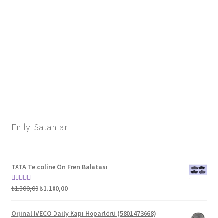
En İyi Satanlar
TATA Telcoline Ön Fren Balatası
Orijinal
Şu
5 üzerinden
₺
1.300,00
₺
1.100,00
fiyat:
andaki
5.00
oy aldı
₺1.300,00.
fiyat:
Orjinal IVECO Daily Kapı Hoparlörü (5801473668)