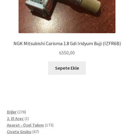
NGK Mitsubishi Carisma 1.8 Gdi Iridyum Buji (IZFR6B)
₺
550,00
Sepete Ekle
276
Diğer
276
ürün
1
2. El Araç
1
ürün
173
Aparat - Özel Takım
173
67
ürün
Civata Grubu
67