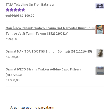
TATA Telcoline Ön Fren Balatası
Orijinal
Şu
₺
1.300,00
₺
1.100,00
5 üzerinden
fiyat:
andaki
5.00
oy aldı
₺1.300,00.
fiyat:
Man İveco Renault Wabco Scania Daf Mercedes Kurutuculu
₺1.100,00.
Tahliye Valfi Tamir Takımı 81521026031Y
₺
990,00
Orjinal MAN TGA TGX TGS Silindir Gömleği (51012010435)
₺
4.356,00
Orjinal IVECO Stralis Trakker Adblue Depo Filtresi
(41272413)
₺
2.090,00