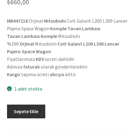
₺
660,00
MB447218
Orjinal
Mitsubishi
Colt Galant L200 L300 Lancer
Pajero Space Wagon
Komple Tavan Lambası
Tavan Lambası Komple
Mitsubishi
%100
Orjinal
Mitsubishi
Colt Galant L200 L300 Lancer
Pajero Space Wagon
Fiyatlarımıza
KDV
ücreti dahildir
Adınıza
faturalı
olarak gönderilecektir.
Kargo
taşıma ücreti
alıcıya
aittir.
1 adet stokta
Orjinal
Sepete Ekle
Mitsubishi
Colt
Galant