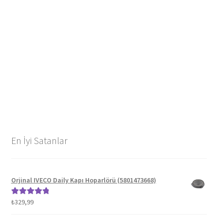
En İyi Satanlar
Orjinal IVECO Daily Kapı Hoparlörü (5801473668)
₺
329,99
5 üzerinden
5.00
oy aldı