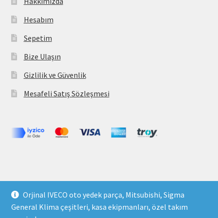
Hakkımızda
Hesabım
Sepetim
Bize Ulaşın
Gizlilik ve Güvenlik
Mesafeli Satış Sözleşmesi
Copyright 2021 © parcavs.com Tüm hakları saklıdır. Kredi
Orjinal IVECO oto yedek parça, Mitsubishi, Sigma
kartı bilgileriniz 256bit SSL sertifikası ile korunmaktadır.
General Klima çeşitleri, kasa ekipmanları, özel takım