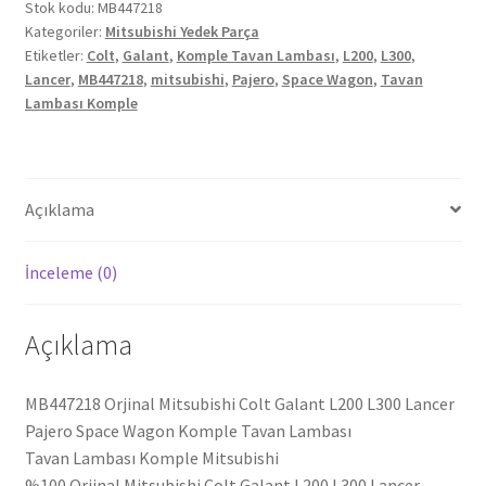
L200
Stok kodu:
MB447218
Kategoriler:
Mitsubishi Yedek Parça
L300
Etiketler:
Colt
,
Galant
,
Komple Tavan Lambası
,
L200
,
L300
,
Lancer
Lancer
,
MB447218
,
mitsubishi
,
Pajero
,
Space Wagon
,
Tavan
Pajero
Lambası Komple
Space
Wagon
Komple
Tavan
Açıklama
Lambası
MB447218
İnceleme (0)
adet
Açıklama
MB447218 Orjinal Mitsubishi Colt Galant L200 L300 Lancer
Pajero Space Wagon Komple Tavan Lambası
Tavan Lambası Komple Mitsubishi
%100 Orjinal Mitsubishi Colt Galant L200 L300 Lancer