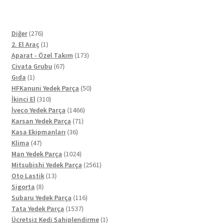
276
Diğer
276
ürün
1
2. El Araç
1
ürün
173
Aparat - Özel Takım
173
67
ürün
Civata Grubu
67
1
ürün
Gıda
1
ürün
50
HFKanuni Yedek Parça
50
310
ürün
İkinci El
310
ürün
1466
İveco Yedek Parça
1466
71
ürün
Karsan Yedek Parça
71
36
ürün
Kasa Ekipmanları
36
47
ürün
Klima
47
ürün
1024
Man Yedek Parça
1024
ürün
2561
Mitsubishi Yedek Parça
2561
13
ürün
Oto Lastik
13
8
ürün
Sigorta
8
ürün
116
Subaru Yedek Parça
116
1537
ürün
Tata Yedek Parça
1537
ürün
1
Ücretsiz Kedi Sahiplendirme
1