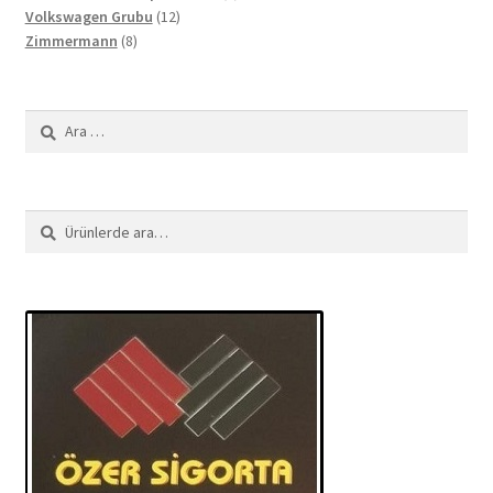
12
ürün
Volkswagen Grubu
12
8
ürün
Zimmermann
8
ürün
Arama:
Ara:
Ara