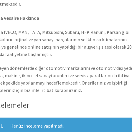
tmektedir.
a Vesaire Hakkında
a IVECO, MAN, TATA, Mitsubishi, Subaru, HFK Kanuni, Karsan gibi
aların orjinal ve yan sanayi parçalarının ve İklimsa klimalarının
iye genelinde online satışının yapıldığı bir alışveriş sitesi olarak 2
nda faaliyetine başlamıştır.
leyen dönemlerde diğer otomotiv markalarını ve otomotiv dışı yed
a, makine, ikince el sanayi ürünleri ve servis aparatlarını da ihtiva
ek şekilde yapılanmayı hedeflemektedir. Önerileriniz ve işbirliği
pleriniz için bizimle irtibat kurabilirsiniz.
celemeler
Henüz inceleme yapılmadı.