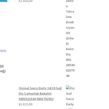
₺
2.420,00
200
pağı
Orjinal İveco Daily 14/19 Sağ
Dış Çamurluk Bakaliti
5801521530 5801762352
₺
1.815,00