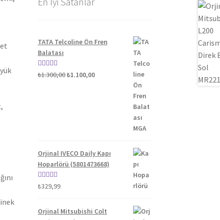
En İyi Satanlar
TATA Telcoline Ön Fren
yet
Balatası
üyük
Orijinal
Şu
5 üzerinden
₺
1.300,00
₺
1.100,00
fiyat:
andaki
5.00
oy aldı
₺1.300,00.
fiyat:
,
₺1.100,00.
Orjinal IVECO Daily Kapı
Hoparlörü (5801473668)
ğını
5 üzerinden
₺
329,99
5.00
oy aldı
binek
Orjinal Mitsubishi Colt