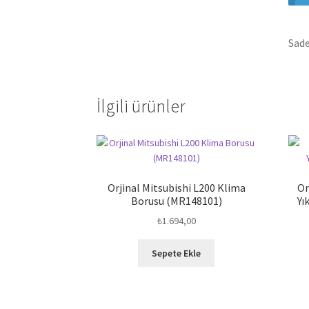
Sade
İlgili ürünler
Orjinal Mitsubishi L200 Klima
Or
Borusu (MR148101)
Yı
₺
1.694,00
Sepete Ekle