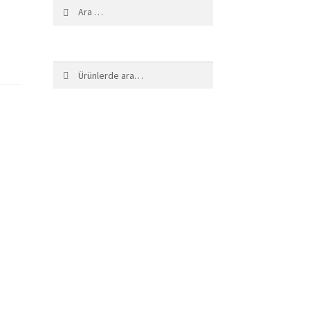
Arama:
Ara:
Ara