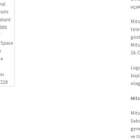
uçak
Mits
tele
göst
Mits
16. 
Logo
büyü
olag
Mits
Mits
Saba
gene
ve t