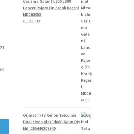
Carisma Galant L200 L300
Lancer Pajero Ön Krank Keçesi
MD168055
₺
1.100,00
021
ek
Orjinal Tata Xenon Telcoline
Direksiyon Alt (Erkek) Kalın Diş
Mili 265446207940