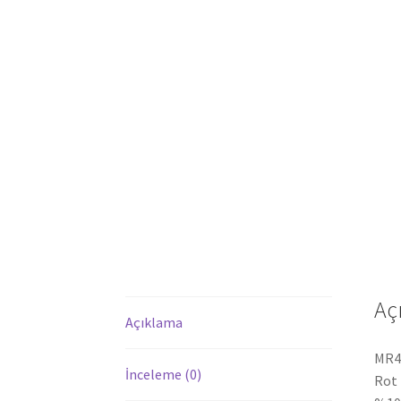
Aç
Açıklama
MR49
İnceleme (0)
Rot 