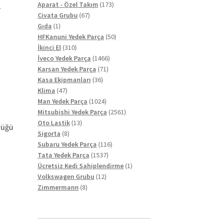
r
ürün
173
Aparat - Özel Takım
173
67
ürün
Civata Grubu
67
1
ürün
Gıda
1
ü
ürün
50
HFKanuni Yedek Parça
50
310
ürün
İkinci El
310
ürün
1466
İveco Yedek Parça
1466
71
ürün
Karsan Yedek Parça
71
36
ürün
Kasa Ekipmanları
36
47
ürün
Klima
47
ürün
1024
Man Yedek Parça
1024
ürün
2561
Mitsubishi Yedek Parça
2561
13
ürün
Oto Lastik
13
rüğü
8
ürün
Sigorta
8
ürün
116
Subaru Yedek Parça
116
1537
ürün
Tata Yedek Parça
1537
ürün
1
Ücretsiz Kedi Sahiplendirme
1
12
ürün
Volkswagen Grubu
12
8
ürün
Zimmermann
8
ürün