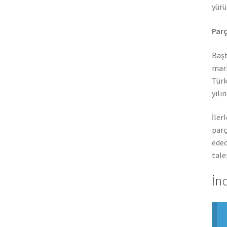
yürü
Parç
Başt
mark
Türk
yılı
İler
parç
edec
tale
İn