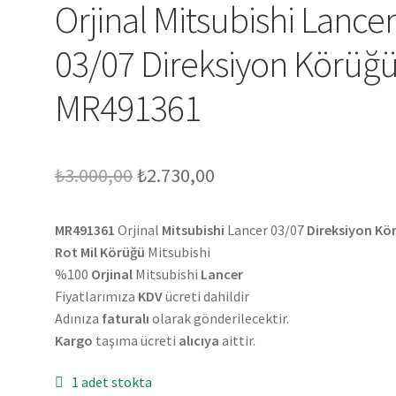
Orjinal Mitsubishi Lance
03/07 Direksiyon Körüğ
MR491361
Orijinal
Şu
₺
3.000,00
₺
2.730,00
fiyat:
andaki
MR491361
Orjinal
Mitsubishi
Lancer 03/07
Direksiyon Kö
₺3.000,00.
fiyat:
Rot Mil Körüğü
Mitsubishi
₺2.730,00.
%100
Orjinal
Mitsubishi
Lancer
Fiyatlarımıza
KDV
ücreti dahildir
Adınıza
faturalı
olarak gönderilecektir.
Kargo
taşıma ücreti
alıcıya
aittir.
1 adet stokta