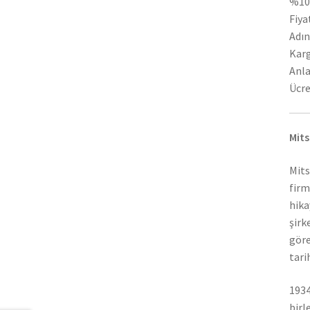
%100
Fiya
Adın
Karg
Anla
Ücre
Mits
Mits
firm
hika
şirk
göre
tari
1934
birl