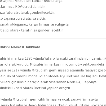
 Orjinal Mitsubishi Lancer Yedek Parça
tlarımıza KDV ücreti dahildir
ıza faturalı olarak gönderilecektir.
o taşıma ücreti alıcıya aittir.
şmalı olduğumuz kargo firması aracılığıyla
t alıcı olarak tarafınıza gönderilecektir.
ubishi Markası Hakkında
ubishi markası 1870 yılında Yataro Iwasaki tarafından bir gemicili
ası olarak kuruldu. Mitsubishi markasının otomotiv sektöründeki
yesi ise 1917 yılında Mitsubishi gemi inşaatı alanında faaliyet gös
etin, ilk otomobil modeli olan Model-A’yı üretmesi ile başladı. Dev
vlileri için lüks bir araç olarak tasarlanan Model-A, Japonya
hindeki ilk seri olarak üretimi yapılan araçtır.
 yılında Mitsubishi gemicilik firması ve uçak sanayi firmasıyla
eşerek Mitsubishi Heavy Industries şirketini oluşturdular. Böylece 