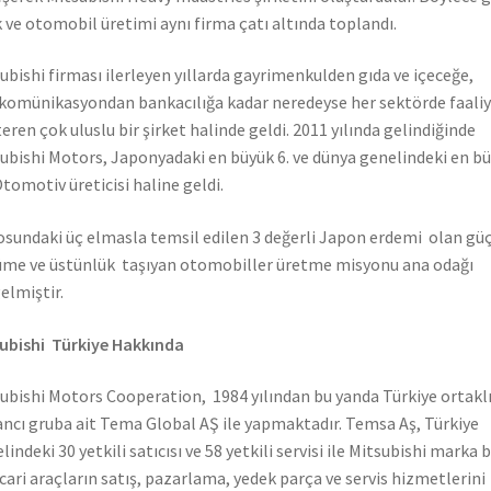
 ve otomobil üretimi aynı firma çatı altında toplandı.
ubishi firması ilerleyen yıllarda gayrimenkulden gıda ve içeceğe,
komünikasyondan bankacılığa kadar neredeyse her sektörde faali
eren çok uluslu bir şirket halinde geldi. 2011 yılında gelindiğinde
ubishi Motors, Japonyadaki en büyük 6. ve dünya genelindeki en b
Otomotiv üreticisi haline geldi.
sundaki üç elmasla temsil edilen 3 değerli Japon erdemi olan güç
me ve üstünlük taşıyan otomobiller üretme misyonu ana odağı
elmiştir.
ubishi Türkiye Hakkında
ubishi Motors Cooperation, 1984 yılından bu yanda Türkiye ortaklı
ncı gruba ait Tema Global AŞ ile yapmaktadır. Temsa Aş, Türkiye
lindeki 30 yetkili satıcısı ve 58 yetkili servisi ile Mitsubishi marka 
icari araçların satış, pazarlama, yedek parça ve servis hizmetlerini