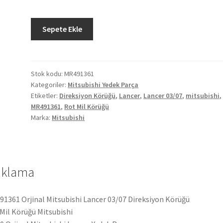
Orjinal
Sepete Ekle
Mitsubishi
Lancer
03/07
Direksiyon
Stok kodu:
MR491361
Kategoriler:
Mitsubishi Yedek Parça
Körüğü
Etiketler:
Direksiyon Körüğü
,
Lancer
,
Lancer 03/07
,
mitsubishi
,
MR491361
MR491361
,
Rot Mil Körüğü
adet
Marka:
Mitsubishi
ıklama
1361 Orjinal Mitsubishi Lancer 03/07 Direksiyon Körüğü
Mil Körüğü Mitsubishi