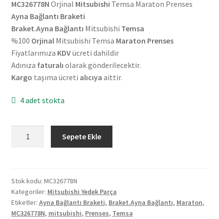
MC326778N
Orjinal
Mitsubishi
Temsa Maraton Prenses
Ayna Bağlantı Braketi
Braket.Ayna Bağlantı
Mitsubishi
Temsa
%100
Orjinal
Mitsubishi Temsa
Maraton Prenses
Fiyatlarımıza
KDV
ücreti dahildir
Adınıza
faturalı
olarak gönderilecektir.
Kargo
taşıma ücreti
alıcıya
aittir.
4 adet stokta
Orjinal
Sepete Ekle
Mitsubishi
Temsa
Maraton
Prenses
Stok kodu:
MC326778N
Kategoriler:
Mitsubishi Yedek Parça
Ayna
Etiketler:
Ayna Bağlantı Braketi
,
Braket.Ayna Bağlantı
,
Maraton
,
Bağlantı
MC326778N
,
mitsubishi
,
Prenses
,
Temsa
Braketi