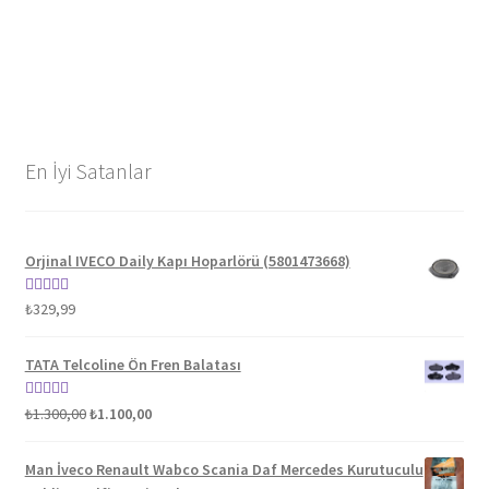
En İyi Satanlar
Orjinal IVECO Daily Kapı Hoparlörü (5801473668)
5 üzerinden
₺
329,99
5.00
oy aldı
TATA Telcoline Ön Fren Balatası
Orijinal
Şu
5 üzerinden
₺
1.300,00
₺
1.100,00
fiyat:
andaki
5.00
oy aldı
₺1.300,00.
fiyat:
Man İveco Renault Wabco Scania Daf Mercedes Kurutuculu
₺1.100,00.