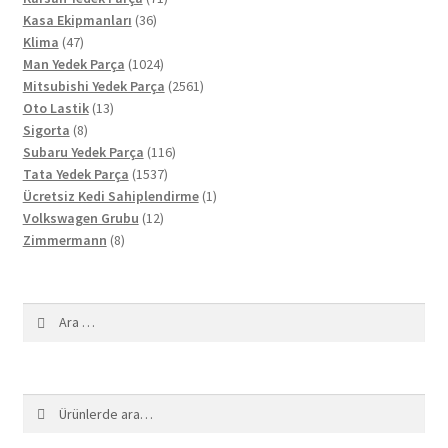
36
ürün
Kasa Ekipmanları
36
47
ürün
Klima
47
ürün
1024
Man Yedek Parça
1024
ürün
2561
Mitsubishi Yedek Parça
2561
13
ürün
Oto Lastik
13
8
ürün
Sigorta
8
ürün
116
Subaru Yedek Parça
116
1537
ürün
Tata Yedek Parça
1537
ürün
1
Ücretsiz Kedi Sahiplendirme
1
12
ürün
Volkswagen Grubu
12
8
ürün
Zimmermann
8
ürün
Arama:
Ara:
Ara