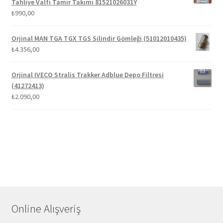
Tahliye Valfi Tamir Takımı 81521026031Y
₺
990,00
Orjinal MAN TGA TGX TGS Silindir Gömleği (51012010435)
₺
4.356,00
Orjinal IVECO Stralis Trakker Adblue Depo Filtresi
(41272413)
₺
2.090,00
Online Alışveriş