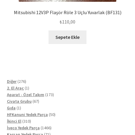
Mitsubishi 12V3P Flaşör Röle 3 Uçlu Yuvarlak (BF131)
₺
110,00
Sepete Ekle
276
Diğer
276
ürün
1
2. El Araç
1
ürün
173
Aparat - Özel Takım
173
67
ürün
Civata Grubu
67
1
ürün
Gıda
1
ürün
50
HFKanuni Yedek Parça
50
310
ürün
İkinci El
310
ürün
1466
İveco Yedek Parça
1466
71
ürün
Karsan Yedek Parça
71