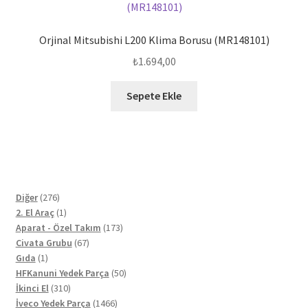
Orjinal Mitsubishi L200 Klima Borusu (MR148101)
₺
1.694,00
Sepete Ekle
276
Diğer
276
ürün
1
2. El Araç
1
ürün
173
Aparat - Özel Takım
173
67
ürün
Civata Grubu
67
1
ürün
Gıda
1
ürün
50
HFKanuni Yedek Parça
50
310
ürün
İkinci El
310
ürün
1466
İveco Yedek Parça
1466