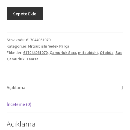
Orjinal
Sepete Ekle
Mitsubishi
Temsa
Otobüs
Çamurluk
Stok kodu:
617044061070
Kategoriler:
Mitsubishi Yedek Parça
Sacı
Etiketler:
617044061070
,
Çamurluk Sacı
,
mitsubishi
,
Otobüs
,
Sac
617044061070
Çamurluk
,
Temsa
adet
Açıklama
İnceleme (0)
Açıklama