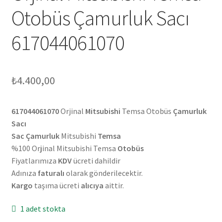
Otobüs Çamurluk Sacı
617044061070
₺
4.400,00
617044061070
Orjinal
Mitsubishi
Temsa Otobüs
Çamurluk
Sacı
Sac Çamurluk
Mitsubishi
Temsa
%100 Or
j
inal Mitsubishi Temsa
Otobüs
Fiyatlarımıza
KDV
ücreti dahildir
Adınıza
faturalı
olarak gönderilecektir.
Kargo
taşıma ücreti
alıcıya
aittir.
1 adet stokta