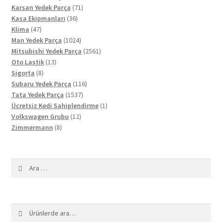
71
ürün
Karsan Yedek Parça
71
36
ürün
Kasa Ekipmanları
36
47
ürün
Klima
47
ürün
1024
Man Yedek Parça
1024
ürün
2561
Mitsubishi Yedek Parça
2561
13
ürün
Oto Lastik
13
8
ürün
Sigorta
8
ürün
116
Subaru Yedek Parça
116
1537
ürün
Tata Yedek Parça
1537
ürün
1
Ücretsiz Kedi Sahiplendirme
1
12
ürün
Volkswagen Grubu
12
8
ürün
Zimmermann
8
ürün
Arama:
Ara:
Ara