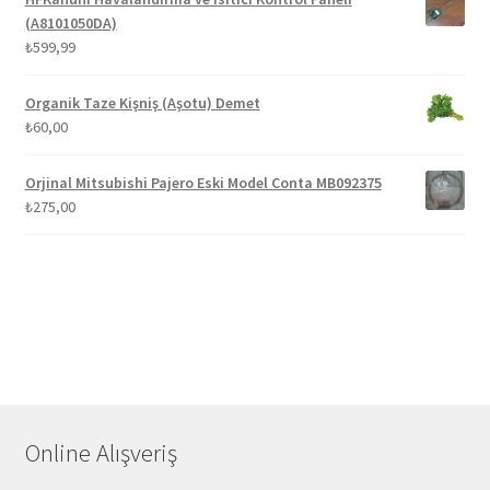
(A8101050DA)
₺
599,99
Organik Taze Kişniş (Aşotu) Demet
₺
60,00
Orjinal Mitsubishi Pajero Eski Model Conta MB092375
₺
275,00
Online Alışveriş