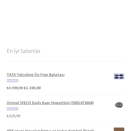
En İyi Satanlar
TATA Telcoline Ön Fren Balatası
Orijinal
Şu
5 üzerinden
₺
1.300,00
₺
1.100,00
fiyat:
andaki
5.00
oy aldı
₺1.300,00.
fiyat:
Orjinal IVECO Daily Kapı Hoparlörü (5801473668)
₺1.100,00.
5 üzerinden
₺
329,99
5.00
oy aldı
HFKanuni Havalandırma ve Isıtıcı Kontrol Paneli