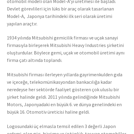
otomobil modeli olan Model-A’yı üretmesi ile başladı.
Devlet görevlileri için lüks bir araç olarak tasarlanan
Model-A, Japonya tarihindeki ilk seri olarak üretimi
yapılan araçtır.
1934 yılında Mitsubishi gemicilik firması ve uçak sanayi
firmasıyla birleşerek Mitsubishi Heavy Industries şirketini
oluşturdular. Böylece gemi, uçak ve otomobil üretimi aynı
firma çatı altında toplandı.
Mitsubishi firması ilerleyen yıllarda gayrimenkulden gıda
ve içeceğe, telekomünikasyondan bankacılığa kadar
neredeyse her sektörde faaliyet gösteren çok uluslu bir
şirket halinde geldi. 2011 yılında gelindiğinde Mitsubishi
Motors, Japonyadaki en büyük 6. ve dünya genelindeki en
büyük 16. Otomotiv üreticisi haline geldi.
Logosundaki üç elmasla temsil edilen 3 değerli Japon
erdemi olan güç, büyüme ve üstünlük taşıyan otomobiller