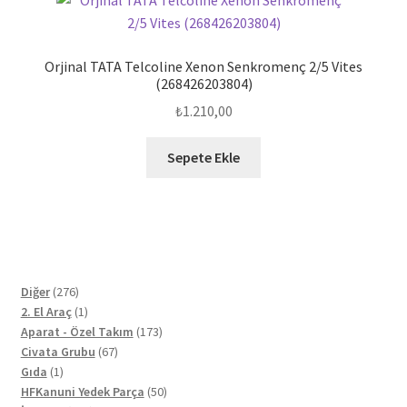
Orjinal TATA Telcoline Xenon Senkromenç 2/5 Vites
(268426203804)
₺
1.210,00
Sepete Ekle
276
Diğer
276
ürün
1
2. El Araç
1
ürün
173
Aparat - Özel Takım
173
67
ürün
Civata Grubu
67
1
ürün
Gıda
1
ürün
50
HFKanuni Yedek Parça
50