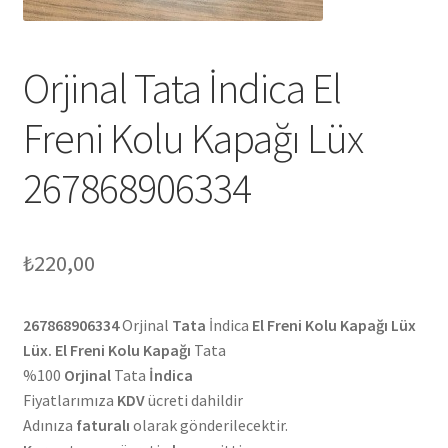
Orjinal Tata İndica El
Freni Kolu Kapağı Lüx
267868906334
₺
220,00
267868906334
Orjinal
Tata
İndica
El Freni Kolu Kapağı Lüx
Lüx. El Freni Kolu Kapağı
Tata
%100
Orjinal
Tata
İndica
Fiyatlarımıza
KDV
ücreti dahildir
Adınıza
faturalı
olarak gönderilecektir.