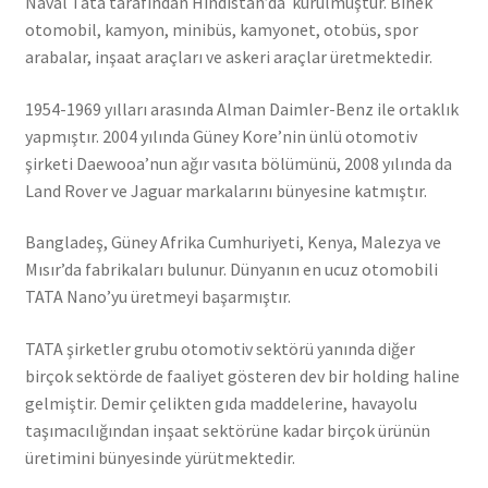
Naval Tata tarafından Hindistan’da kurulmuştur. Binek
otomobil, kamyon, minibüs, kamyonet, otobüs, spor
arabalar, inşaat araçları ve askeri araçlar üretmektedir.
1954-1969 yılları arasında Alman Daimler-Benz ile ortaklık
yapmıştır. 2004 yılında Güney Kore’nin ünlü otomotiv
şirketi Daewooa’nun ağır vasıta bölümünü, 2008 yılında da
Land Rover ve Jaguar markalarını bünyesine katmıştır.
Bangladeş, Güney Afrika Cumhuriyeti, Kenya, Malezya ve
Mısır’da fabrikaları bulunur. Dünyanın en ucuz otomobili
TATA Nano’yu üretmeyi başarmıştır.
TATA şirketler grubu otomotiv sektörü yanında diğer
birçok sektörde de faaliyet gösteren dev bir holding haline
gelmiştir. Demir çelikten gıda maddelerine, havayolu
taşımacılığından inşaat sektörüne kadar birçok ürünün
üretimini bünyesinde yürütmektedir.