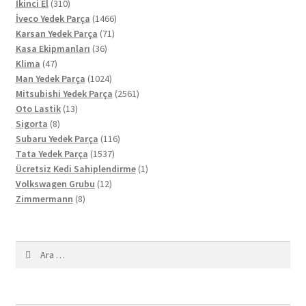
310
ürün
İkinci El
310
ürün
1466
İveco Yedek Parça
1466
71
ürün
Karsan Yedek Parça
71
36
ürün
Kasa Ekipmanları
36
47
ürün
Klima
47
ürün
1024
Man Yedek Parça
1024
ürün
2561
Mitsubishi Yedek Parça
2561
13
ürün
Oto Lastik
13
8
ürün
Sigorta
8
ürün
116
Subaru Yedek Parça
116
1537
ürün
Tata Yedek Parça
1537
ürün
1
Ücretsiz Kedi Sahiplendirme
1
12
ürün
Volkswagen Grubu
12
8
ürün
Zimmermann
8
ürün
Arama: