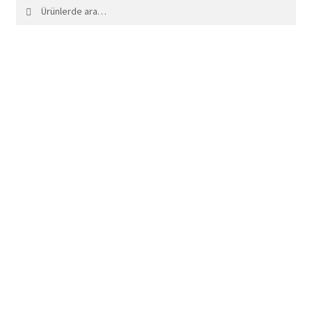
Ara:
Ara