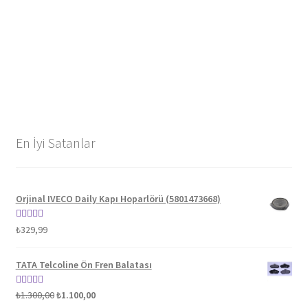
En İyi Satanlar
Orjinal IVECO Daily Kapı Hoparlörü (5801473668)
5 üzerinden
₺
329,99
5.00
oy aldı
TATA Telcoline Ön Fren Balatası
Orijinal
Şu
5 üzerinden
₺
1.300,00
₺
1.100,00