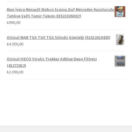
fiyat:
andaki
5.00
oy aldı
₺1.300,00.
fiyat:
Man İveco Renault Wabco Scania Daf Mercedes Kurutuculu
₺1.100,00.
Tahliye Valfi Tamir Takımı 81521026031Y
₺
990,00
Orjinal MAN TGA TGX TGS Silindir Gömleği (51012010435)
₺
4.356,00
Orjinal IVECO Stralis Trakker Adblue Depo Filtresi
(41272413)
₺
2.090,00