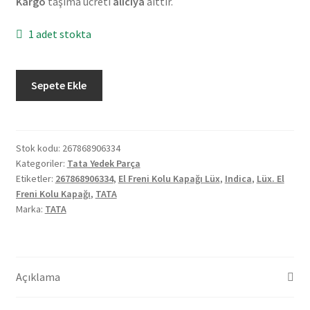
Kargo
taşıma ücreti
alıcıya
aittir.
1 adet stokta
Orjinal
Sepete Ekle
Tata
İndica
El
Freni
Stok kodu:
267868906334
Kategoriler:
Tata Yedek Parça
Kolu
Etiketler:
267868906334
,
El Freni Kolu Kapağı Lüx
,
Indica
,
Lüx. El
Kapağı
Freni Kolu Kapağı
,
TATA
Lüx
Marka:
TATA
267868906334
adet
Açıklama