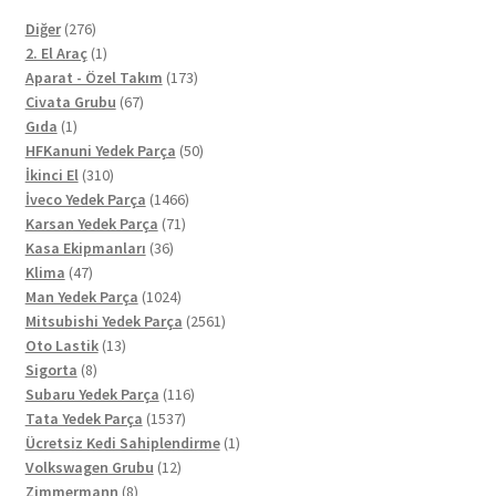
276
Diğer
276
ürün
1
2. El Araç
1
ürün
173
Aparat - Özel Takım
173
67
ürün
Civata Grubu
67
1
ürün
Gıda
1
ürün
50
HFKanuni Yedek Parça
50
310
ürün
İkinci El
310
ürün
1466
İveco Yedek Parça
1466
71
ürün
Karsan Yedek Parça
71
36
ürün
Kasa Ekipmanları
36
47
ürün
Klima
47
ürün
1024
Man Yedek Parça
1024
ürün
2561
Mitsubishi Yedek Parça
2561
13
ürün
Oto Lastik
13
8
ürün
Sigorta
8
ürün
116
Subaru Yedek Parça
116
1537
ürün
Tata Yedek Parça
1537
ürün
1
Ücretsiz Kedi Sahiplendirme
1
12
ürün
Volkswagen Grubu
12
8
ürün
Zimmermann
8