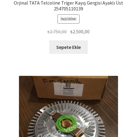
Orjinal TATA Telcoline Triger Kayış Gergisi Ayaklı Üst
254705110139
İNDIRIM!
Orijinal
Şu
₺
2.750,00
₺
2.500,00
fiyat:
andaki
₺2.750,00.
fiyat:
Sepete Ekle
₺2.500,00.