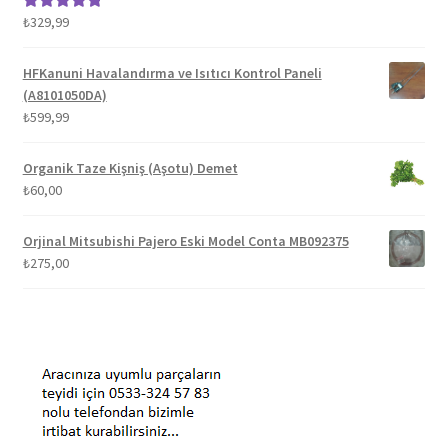
₺
329,99
5 üzerinden
5.00
oy aldı
HFKanuni Havalandırma ve Isıtıcı Kontrol Paneli
(A8101050DA)
₺
599,99
Organik Taze Kişniş (Aşotu) Demet
₺
60,00
Orjinal Mitsubishi Pajero Eski Model Conta MB092375
₺
275,00