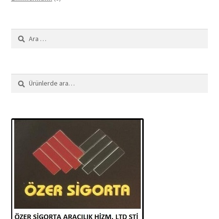
ürün
Arama:
Ara:
Ara