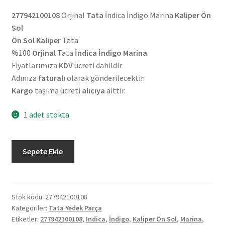
277942100108
Orjinal
Tata
İndica İndigo Marina
Kaliper Ön
Sol
Ön Sol Kaliper
Tata
%100
Orjinal
Tata
İndica İndigo Marina
Fiyatlarımıza
KDV
ücreti dahildir
Adınıza
faturalı
olarak gönderilecektir.
Kargo
taşıma ücreti
alıcıya
aittir.
1 adet stokta
Orjinal
Sepete Ekle
Tata
İndica
İndigo
Marina
Stok kodu:
277942100108
Kategoriler:
Tata Yedek Parça
Kaliper
Etiketler:
277942100108
,
Indica
,
İndigo
,
Kaliper Ön Sol
,
Marina
,
Ön