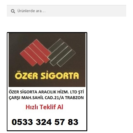
Ara:
Ara