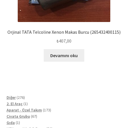
Orjinal TATA Telcoline Xenon Makas Burcu (265432400115)
₺
407,00
Devamını oku
276
Diğer
276
ürün
1
2. El Araç
1
ürün
173
Aparat - Özel Takım
173
67
ürün
Civata Grubu
67
1
ürün
Gıda
1