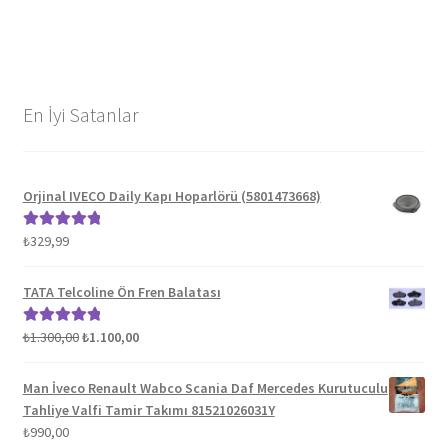
En İyi Satanlar
Orjinal IVECO Daily Kapı Hoparlörü (5801473668)
₺
329,99
5 üzerinden
5.00
oy aldı
TATA Telcoline Ön Fren Balatası
Orijinal
Şu
₺
1.300,00
₺
1.100,00
5 üzerinden
fiyat:
andaki
5.00
oy aldı
₺1.300,00.
fiyat:
Man İveco Renault Wabco Scania Daf Mercedes Kurutuculu
₺1.100,00.
Tahliye Valfi Tamir Takımı 81521026031Y
₺
990,00