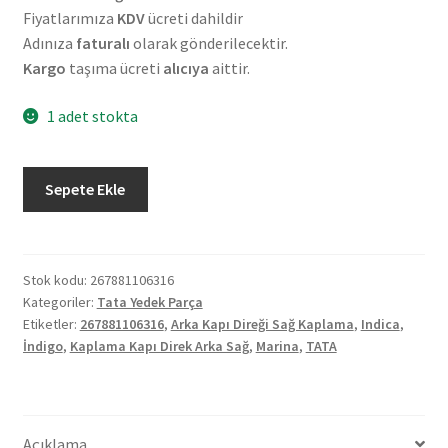
Fiyatlarımıza
KDV
ücreti dahildir
Adınıza
faturalı
olarak gönderilecektir.
Kargo
taşıma ücreti
alıcıya
aittir.
1 adet stokta
Orjinal
Sepete Ekle
Tata
İndica
İndigo
Marina
Stok kodu:
267881106316
Kategoriler:
Tata Yedek Parça
Kaplama
Etiketler:
267881106316
,
Arka Kapı Direği Sağ Kaplama
,
Indica
,
Kapı
İndigo
,
Kaplama Kapı Direk Arka Sağ
,
Marina
,
TATA
Direk
Arka
Sağ
267881106316
Açıklama