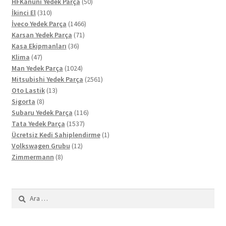
ürün
50
HFKanuni Yedek Parça
50
310
ürün
İkinci El
310
ürün
1466
İveco Yedek Parça
1466
71
ürün
Karsan Yedek Parça
71
36
ürün
Kasa Ekipmanları
36
47
ürün
Klima
47
ürün
1024
Man Yedek Parça
1024
ürün
2561
Mitsubishi Yedek Parça
2561
13
ürün
Oto Lastik
13
8
ürün
Sigorta
8
ürün
116
Subaru Yedek Parça
116
1537
ürün
Tata Yedek Parça
1537
ürün
1
Ücretsiz Kedi Sahiplendirme
1
12
ürün
Volkswagen Grubu
12
8
ürün
Zimmermann
8
ürün
Arama: