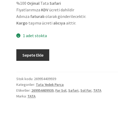
%100
Orjinal
Tata
Safari
Fiyatlarımıza
KDV
ücreti dahildir
Adınıza
faturalı
olarak gönderilecektir.
Kargo
taşıma ücreti
alıcıya
aittir.
1 adet stokta
Orjinal
Sepete Ekle
Tata
Safari
Sol
Far
Stok kodu:
269954409939
Kategoriler:
Tata Yedek Parça
269954409939
Etiketler:
269954409939
,
Far Sol
,
Safari
,
Sol Far
,
TATA
adet
Marka:
TATA