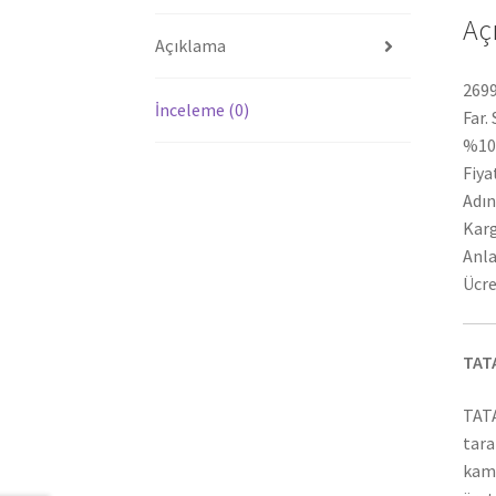
Aç
Açıklama
2699
İnceleme (0)
Far.
%100
Fiya
Adın
Karg
Anla
Ücre
TAT
TATA
tara
kamy