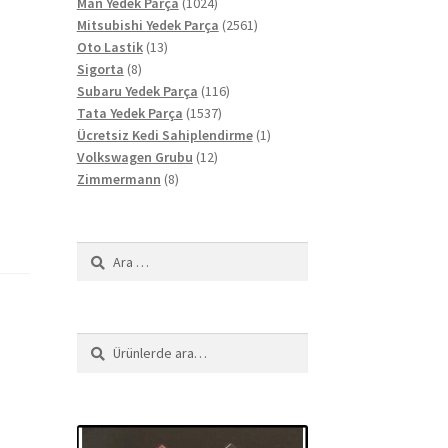
ürün
1024
Man Yedek Parça
1024
ürün
2561
Mitsubishi Yedek Parça
2561
13
ürün
Oto Lastik
13
8
ürün
Sigorta
8
ürün
116
Subaru Yedek Parça
116
1537
ürün
Tata Yedek Parça
1537
ürün
1
Ücretsiz Kedi Sahiplendirme
1
12
ürün
Volkswagen Grubu
12
8
ürün
Zimmermann
8
ürün
Arama:
Ara:
Ara