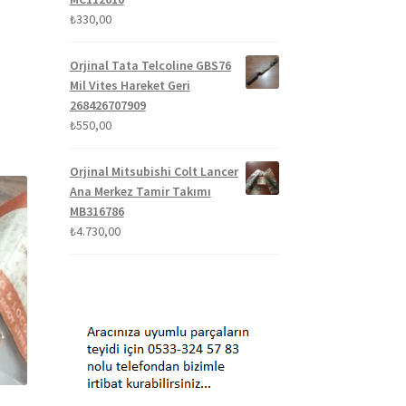
₺
330,00
Orjinal Tata Telcoline GBS76
Mil Vites Hareket Geri
268426707909
₺
550,00
Orjinal Mitsubishi Colt Lancer
Ana Merkez Tamir Takımı
MB316786
₺
4.730,00