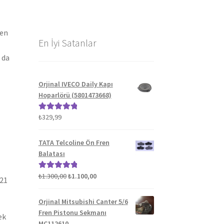
len
En İyi Satanlar
 da
Orjinal IVECO Daily Kapı
Hoparlörü (5801473668)
₺
329,99
5 üzerinden
5.00
oy aldı
TATA Telcoline Ön Fren
Balatası
Orijinal
Şu
₺
1.300,00
₺
1.100,00
5 üzerinden
021
fiyat:
andaki
5.00
oy aldı
₺1.300,00.
fiyat:
Orjinal Mitsubishi Canter 5/6
₺1.100,00.
Fren Pistonu Sekmanı
ek
MC112610