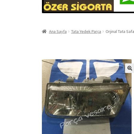
Ana Sayfa
Tata Yedek Parça
Orjinal Tata Saf
🔍