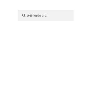
Ara:
Ara