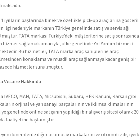
lmaktadır.
’li yılların başlarında binek ve özellikle pick-up araçlarına gösteri
n ilgi nedeniyle markanın Türkiye genelinde satış ve servis ağı
lmuştur. TATA markası Türkiye’deki müşterilerine satış sonrasında
n hizmet sağlamak amacıyla, ülke genelinde Yol Yardım hizmeti
ektedir. Bu hizmetler, TATA marka araç sahiplerine araç
lmesinden konaklama ve muadil araç sağlanmaya kadar geniş bir
azede hizmetler sunulmuştur.
a Vesaire Hakkında
a IVECO, MAN, TATA, Mitsubishi, Subaru, HFK Kanuni, Karsan gibi
aların orjinal ve yan sanayi parçalarının ve İklimsa klimalarının
iye genelinde online satışının yapıldığı bir alışveriş sitesi olarak 2
nda faaliyetine başlamıştır.
leyen dönemlerde diğer otomotiv markalarını ve otomotiv dışı yed