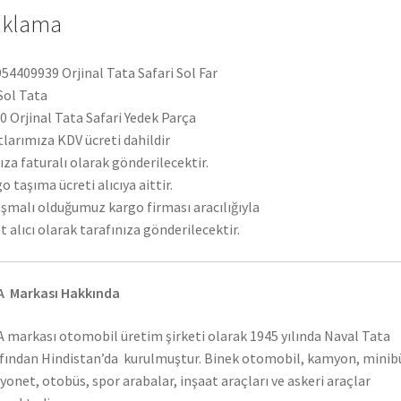
ıklama
54409939 Orjinal Tata Safari Sol Far
 Sol Tata
 Orjinal Tata Safari Yedek Parça
tlarımıza KDV ücreti dahildir
ıza faturalı olarak gönderilecektir.
o taşıma ücreti alıcıya aittir.
şmalı olduğumuz kargo firması aracılığıyla
t alıcı olarak tarafınıza gönderilecektir.
A Markası Hakkında
 markası otomobil üretim şirketi olarak 1945 yılında Naval Tata
fından Hindistan’da kurulmuştur. Binek otomobil, kamyon, minib
onet, otobüs, spor arabalar, inşaat araçları ve askeri araçlar