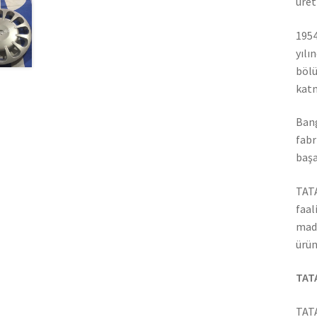
üret
1954
yılı
bölü
katm
Bang
fabr
başa
TATA
faal
madd
ürün
TATA
TATA