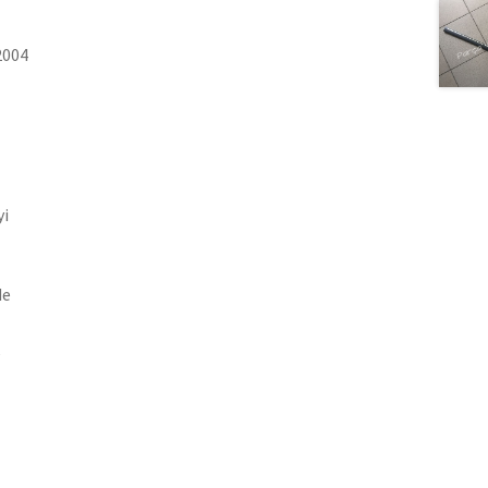
2004
yi
de