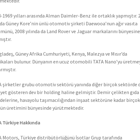
mektedir.
-1969 yılları arasında Alman Daimler-Benz ile ortaklık yapmıştır. 
nda Güney Kore’nin ünlü otomotiv şirketi Daewooa’nun ağır vasıta
münü, 2008 yılında da Land Rover ve Jaguar markalarını bünyesine
ıştır.
ladeş, Güney Afrika Cumhuriyeti, Kenya, Malezya ve Mısır’da
ikaları bulunur. Dünyanın en ucuz otomobili TATA Nano’yu üretme
rmıştır.
 şirketler grubu otomotiv sektörü yanında diğer birçok sektörde 
iyet gösteren dev bir holding haline gelmiştir. Demir çelikten gıda
elerine, havayolu taşımacılığından inşaat sektörüne kadar birçok
ün üretimini bünyesinde yürütmektedir.
 Türkiye Hakkında
 Motors, Türkiye distribütörlüğünü İsotlar Grup tarafında