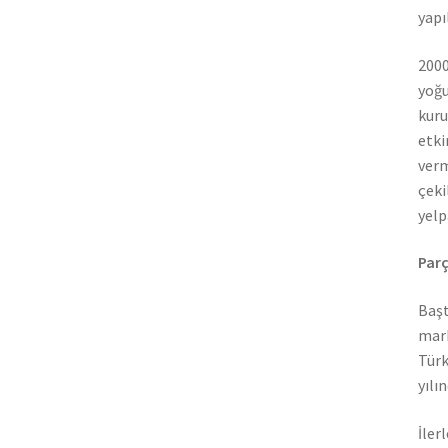
yapı
2000
yoğu
kuru
etki
verm
çeki
yelp
Parç
Başt
mark
Türk
yılı
İler