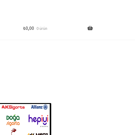
₺
0,00
0 ürün