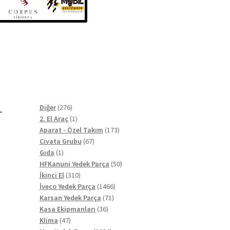
r
276
Diğer
276
ürün
1
2. El Araç
1
ürün
173
Aparat - Özel Takım
173
67
ürün
Civata Grubu
67
1
ürün
Gıda
1
ürün
50
HFKanuni Yedek Parça
50
310
ürün
İkinci El
310
ürün
1466
İveco Yedek Parça
1466
71
ürün
Karsan Yedek Parça
71
36
ürün
Kasa Ekipmanları
36
47
ürün
Klima
47