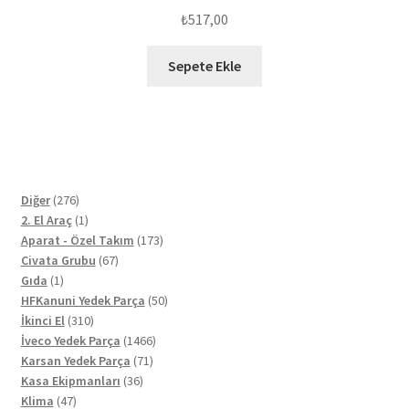
₺
517,00
Sepete Ekle
276
Diğer
276
ürün
1
2. El Araç
1
ürün
173
Aparat - Özel Takım
173
67
ürün
Civata Grubu
67
1
ürün
Gıda
1
ürün
50
HFKanuni Yedek Parça
50
310
ürün
İkinci El
310
ürün
1466
İveco Yedek Parça
1466
71
ürün
Karsan Yedek Parça
71
36
ürün
Kasa Ekipmanları
36
47
ürün
Klima
47