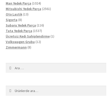
ürün
1024
Man Yedek Parça
1024
ürün
2561
Mitsubishi Yedek Parça
2561
13
ürün
Oto Lastik
13
8
ürün
Sigorta
8
ürün
116
Subaru Yedek Parça
116
1537
ürün
Tata Yedek Parça
1537
ürün
1
Ücretsiz Kedi Sahiplendirme
1
12
ürün
Volkswagen Grubu
12
8
ürün
Zimmermann
8
ürün
Arama:
Ara:
Ara