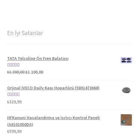
En İyi Satanlar
TATA Telcoline Ön Fren Balatası
Orijinal
Şu
5 üzerinden
₺
1.300,00
₺
1.100,00
fiyat:
andaki
5.00
oy aldı
₺1.300,00.
fiyat:
Orjinal IVECO Daily Kapı Hoparlörü (5801473668)
₺1.100,00.
5 üzerinden
₺
329,99
5.00
oy aldı
HFKanuni Havalandırma ve Isıtıcı Kontrol Paneli
(A8101050DA)
₺
599,99