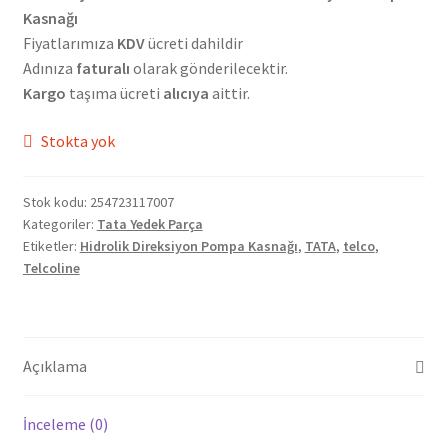
Kasnağı
Fiyatlarımıza
KDV
ücreti dahildir
Adınıza
faturalı
olarak gönderilecektir.
Kargo
taşıma ücreti
alıcıya
aittir.
Stokta yok
Stok kodu:
254723117007
Kategoriler:
Tata Yedek Parça
Etiketler:
Hidrolik Direksiyon Pompa Kasnağı
,
TATA
,
telco
,
Telcoline
Açıklama
İnceleme (0)