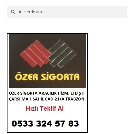
Ara:
Ara