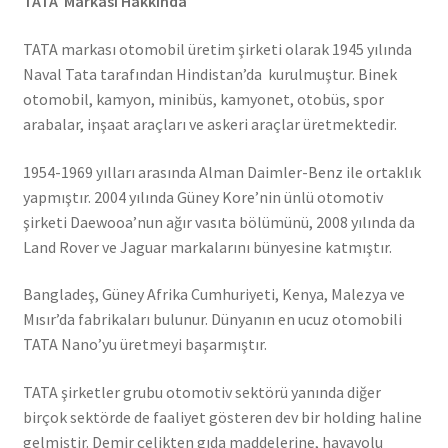
TATA Markası Hakkında
TATA markası otomobil üretim şirketi olarak 1945 yılında
Naval Tata tarafından Hindistan’da kurulmuştur. Binek
otomobil, kamyon, minibüs, kamyonet, otobüs, spor
arabalar, inşaat araçları ve askeri araçlar üretmektedir.
1954-1969 yılları arasında Alman Daimler-Benz ile ortaklık
yapmıştır. 2004 yılında Güney Kore’nin ünlü otomotiv
şirketi Daewooa’nun ağır vasıta bölümünü, 2008 yılında da
Land Rover ve Jaguar markalarını bünyesine katmıştır.
Bangladeş, Güney Afrika Cumhuriyeti, Kenya, Malezya ve
Mısır’da fabrikaları bulunur. Dünyanın en ucuz otomobili
TATA Nano’yu üretmeyi başarmıştır.
TATA şirketler grubu otomotiv sektörü yanında diğer
birçok sektörde de faaliyet gösteren dev bir holding haline
gelmiştir. Demir çelikten gıda maddelerine, havayolu