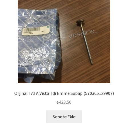
Orjinal TATA Vista Tdi Emme Subap (570305129907)
₺
423,50
Sepete Ekle