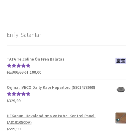
En İyi Satanlar
TATA Telcoline Ön Fren Balatası
Orijinal
Şu
₺
1.300,00
₺
1.100,00
5 üzerinden
fiyat:
andaki
5.00
oy aldı
₺1.300,00.
fiyat:
Orjinal IVECO Daily Kapı Hoparlörü (5801473668)
₺1.100,00.
₺
329,99
5 üzerinden
5.00
oy aldı
HFKanuni Havalandırma ve Isıtıcı Kontrol Paneli
(A8101050DA)
₺
599,99