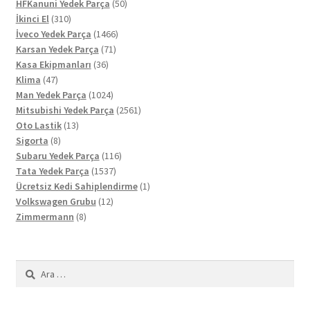
ürün
50
HFKanuni Yedek Parça
50
310
ürün
İkinci El
310
ürün
1466
İveco Yedek Parça
1466
71
ürün
Karsan Yedek Parça
71
36
ürün
Kasa Ekipmanları
36
47
ürün
Klima
47
ürün
1024
Man Yedek Parça
1024
ürün
2561
Mitsubishi Yedek Parça
2561
13
ürün
Oto Lastik
13
8
ürün
Sigorta
8
ürün
116
Subaru Yedek Parça
116
1537
ürün
Tata Yedek Parça
1537
ürün
1
Ücretsiz Kedi Sahiplendirme
1
12
ürün
Volkswagen Grubu
12
8
ürün
Zimmermann
8
ürün
Arama: