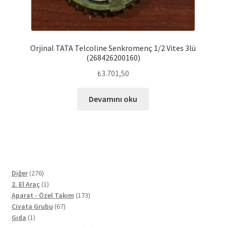
Orjinal TATA Telcoline Senkromenç 1/2 Vites 3lü
(268426200160)
₺
3.701,50
Devamını oku
276
Diğer
276
ürün
1
2. El Araç
1
ürün
173
Aparat - Özel Takım
173
67
ürün
Civata Grubu
67
1
ürün
Gıda
1