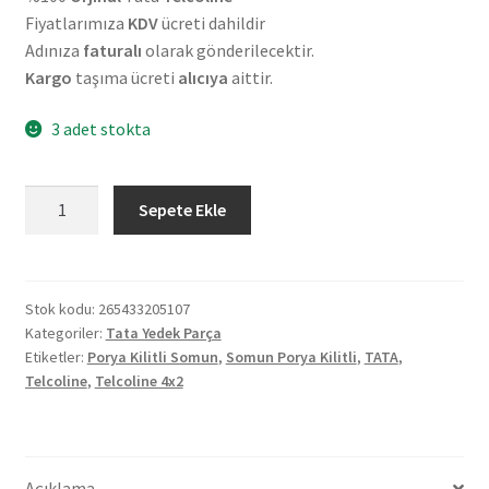
Fiyatlarımıza
KDV
ücreti dahildir
Adınıza
faturalı
olarak gönderilecektir.
Kargo
taşıma ücreti
alıcıya
aittir.
3 adet stokta
Orjinal
Sepete Ekle
Tata
Telcoline
4X2
Somun
Stok kodu:
265433205107
Kategoriler:
Tata Yedek Parça
Porya
Etiketler:
Porya Kilitli Somun
,
Somun Porya Kilitli
,
TATA
,
Kilitli
Telcoline
,
Telcoline 4x2
265433205107
adet
Açıklama