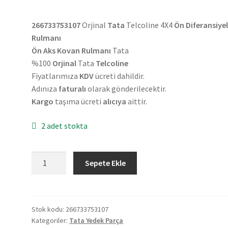
266733753107
Orjinal
Tata
Telcoline 4X4
Ön Diferansiye
Rulmanı
Ön Aks Kovan Rulmanı
Tata
%100
Orjinal
Tata
Telcoline
Fiyatlarımıza
KDV
ücreti dahildir.
Adınıza
faturalı
olarak gönderilecektir.
Kargo
taşıma ücreti
alıcıya
aittir.
2 adet stokta
Orjinal
Sepete Ekle
Tata
Telcoline
4X4
Ön
Stok kodu:
266733753107
Kategoriler:
Tata Yedek Parça
Diferansiyel