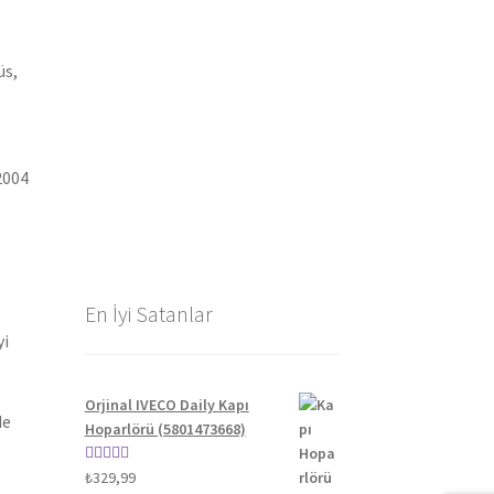
üs,
2004
En İyi Satanlar
yi
Orjinal IVECO Daily Kapı
de
Hoparlörü (5801473668)
5 üzerinden
₺
329,99