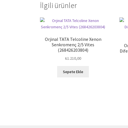
İlgili ürünler
Orjinal TATA Telcoline Xenon
Senkromenç 2/5 Vites
O
(268426203804)
Dife
₺
1.210,00
Sepete Ekle