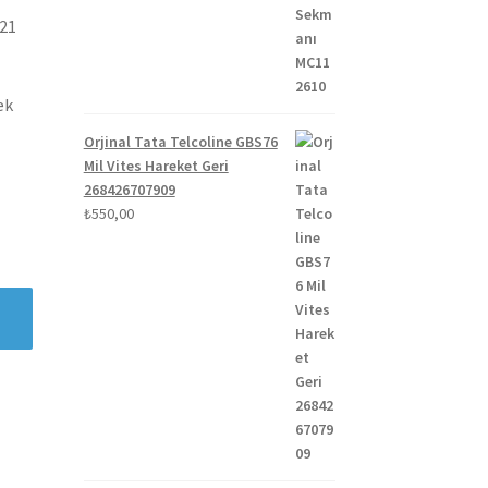
021
ek
Orjinal Tata Telcoline GBS76
Mil Vites Hareket Geri
268426707909
₺
550,00