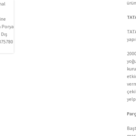
ürün
TATA
TATA
yapı
2000
yoğu
kuru
etki
verm
çeki
yelp
Parç
Başt
mark