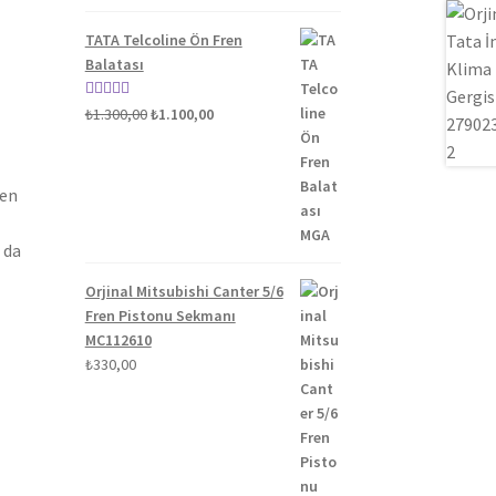
5.00
oy aldı
TATA Telcoline Ön Fren
Balatası
Orijinal
Şu
5 üzerinden
₺
1.300,00
₺
1.100,00
fiyat:
andaki
5.00
oy aldı
₺1.300,00.
fiyat:
₺1.100,00.
len
 da
Orjinal Mitsubishi Canter 5/6
Fren Pistonu Sekmanı
MC112610
₺
330,00