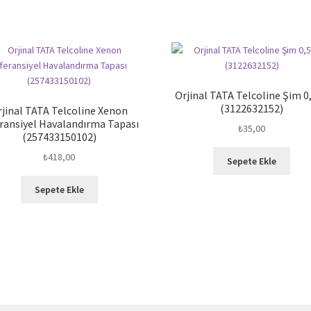
Orjinal TATA Telcoline Şim 0
(3122632152)
rjinal TATA Telcoline Xenon
ransiyel Havalandırma Tapası
₺
35,00
(257433150102)
₺
418,00
Sepete Ekle
Sepete Ekle