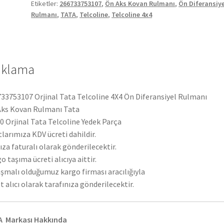
Etiketler:
266733753107
,
Ön Aks Kovan Rulmanı
,
Ön Diferansiye
Rulmanı
Rulmanı
,
TATA
,
Telcoline
,
Telcoline 4x4
266733753107
adet
ıklama
33753107 Orjinal Tata Telcoline 4X4 Ön Diferansiyel Rulmanı
ks Kovan Rulmanı Tata
 Orjinal Tata Telcoline Yedek Parça
tlarımıza KDV ücreti dahildir.
ıza faturalı olarak gönderilecektir.
o taşıma ücreti alıcıya aittir.
şmalı olduğumuz kargo firması aracılığıyla
t alıcı olarak tarafınıza gönderilecektir.
A Markası Hakkında