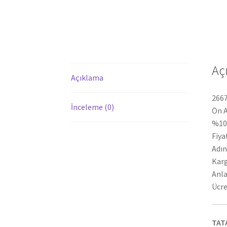
Aç
Açıklama
2667
İnceleme (0)
Ön A
%100
Fiya
Adın
Karg
Anla
Ücre
TAT