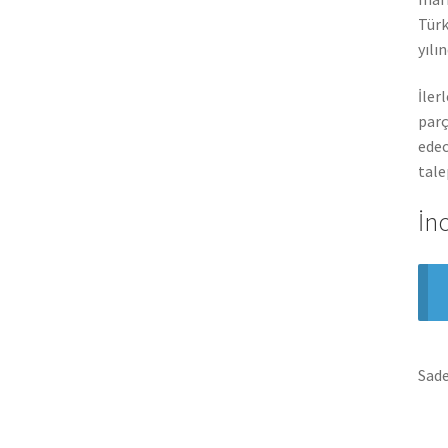
Türk
yılı
İler
parç
edec
tale
İn
Sade