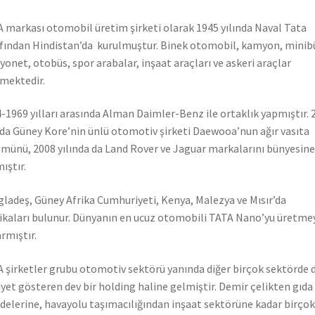
 markası otomobil üretim şirketi olarak 1945 yılında Naval Tata
fından Hindistan’da kurulmuştur. Binek otomobil, kamyon, minib
onet, otobüs, spor arabalar, inşaat araçları ve askeri araçlar
mektedir.
-1969 yılları arasında Alman Daimler-Benz ile ortaklık yapmıştır. 
nda Güney Kore’nin ünlü otomotiv şirketi Daewooa’nun ağır vasıta
münü, 2008 yılında da Land Rover ve Jaguar markalarını bünyesine
ıştır.
ladeş, Güney Afrika Cumhuriyeti, Kenya, Malezya ve Mısır’da
ikaları bulunur. Dünyanın en ucuz otomobili TATA Nano’yu üretme
rmıştır.
 şirketler grubu otomotiv sektörü yanında diğer birçok sektörde 
iyet gösteren dev bir holding haline gelmiştir. Demir çelikten gıda
elerine, havayolu taşımacılığından inşaat sektörüne kadar birçok