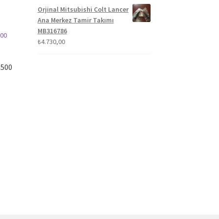
Orjinal Mitsubishi Colt Lancer
Ana Merkez Tamir Takımı
MB316786
₺
4.730,00
,500