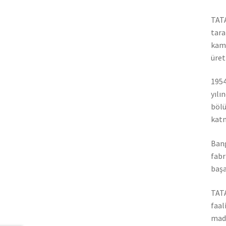
TATA
tara
kamy
üret
1954
yılı
bölü
katm
Bang
fabr
başa
TATA
faal
madd