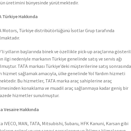
ün üretimini bünyesinde yürütmektedir.
 Türkiye Hakkında
 Motors, Türkiye distribütörlüğünü İsotlar Grup tarafında
lmaktadır.
’li yılların başlarında binek ve özellikle pick-up araçlarına gösteri
n ilgi nedeniyle markanın Türkiye genelinde satış ve servis ağı
lmuştur. TATA markası Türkiye’deki müşterilerine satış sonrasında
n hizmet sağlamak amacıyla, ülke genelinde Yol Yardım hizmeti
ektedir. Bu hizmetler, TATA marka araç sahiplerine araç
lmesinden konaklama ve muadil araç sağlanmaya kadar geniş bir
azede hizmetler sunulmuştur.
a Vesaire Hakkında
a IVECO, MAN, TATA, Mitsubishi, Subaru, HFK Kanuni, Karsan gibi
aların orjinal ve yan sanayi parçalarının ve İklimsa klimalarının