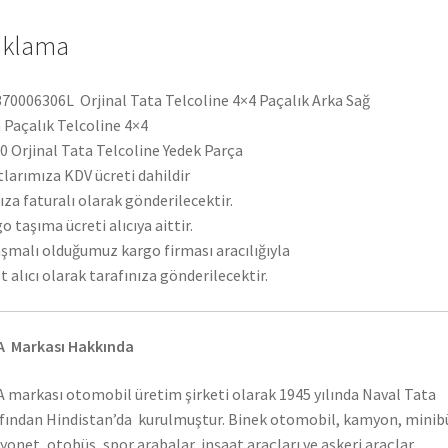
ıklama
70006306L Orjinal Tata Telcoline 4×4 Paçalık Arka Sağ
 Paçalık Telcoline 4×4
 Orjinal Tata Telcoline Yedek Parça
tlarımıza KDV ücreti dahildir
ıza faturalı olarak gönderilecektir.
o taşıma ücreti alıcıya aittir.
şmalı olduğumuz kargo firması aracılığıyla
t alıcı olarak tarafınıza gönderilecektir.
A Markası Hakkında
 markası otomobil üretim şirketi olarak 1945 yılında Naval Tata
fından Hindistan’da kurulmuştur. Binek otomobil, kamyon, minib
onet, otobüs, spor arabalar, inşaat araçları ve askeri araçlar