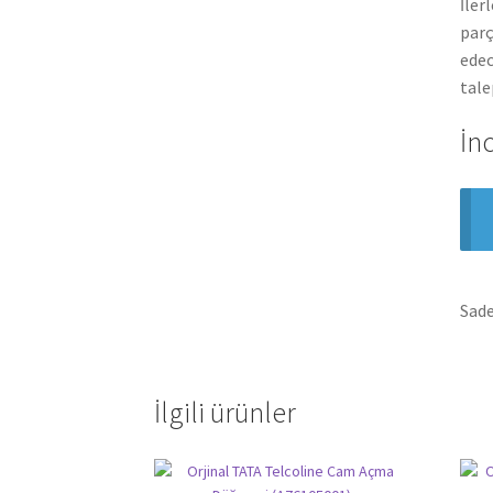
İler
parç
edec
tale
İn
Sade
İlgili ürünler