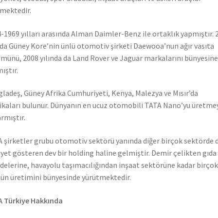
mektedir.
-1969 yılları arasında Alman Daimler-Benz ile ortaklık yapmıştır. 
nda Güney Kore’nin ünlü otomotiv şirketi Daewooa’nun ağır vasıta
münü, 2008 yılında da Land Rover ve Jaguar markalarını bünyesine
ıştır.
ladeş, Güney Afrika Cumhuriyeti, Kenya, Malezya ve Mısır’da
ikaları bulunur. Dünyanın en ucuz otomobili TATA Nano’yu üretme
rmıştır.
 şirketler grubu otomotiv sektörü yanında diğer birçok sektörde 
iyet gösteren dev bir holding haline gelmiştir. Demir çelikten gıda
elerine, havayolu taşımacılığından inşaat sektörüne kadar birçok
ün üretimini bünyesinde yürütmektedir.
 Türkiye Hakkında