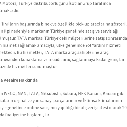
 Motors, Türkiye distribütörlüğünü İsotlar Grup tarafında
lmaktadır.
’li yılların başlarında binek ve özellikle pick-up araçlarına gösteri
n ilgi nedeniyle markanın Türkiye genelinde satış ve servis ağı
lmuştur. TATA markası Türkiye’deki müşterilerine satış sonrasında
n hizmet sağlamak amacıyla, ülke genelinde Yol Yardım hizmeti
ektedir. Bu hizmetler, TATA marka araç sahiplerine araç
lmesinden konaklama ve muadil araç sağlanmaya kadar geniş bir
azede hizmetler sunulmuştur.
a Vesaire Hakkında
a IVECO, MAN, TATA, Mitsubishi, Subaru, HFK Kanuni, Karsan gibi
aların orjinal ve yan sanayi parçalarının ve İklimsa klimalarının
iye genelinde online satışının yapıldığı bir alışveriş sitesi olarak 2
nda faaliyetine başlamıştır.