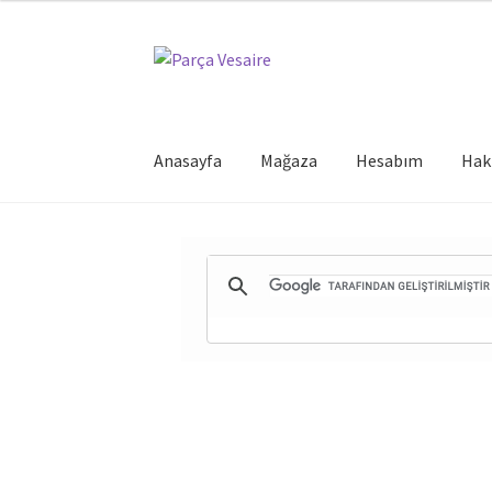
Dolaşıma
İçeriğe
geç
geç
Anasayfa
Mağaza
Hesabım
Hak