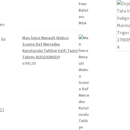
₺1.300,00.
fiyat:
₺1.100,00.
len
Man İveco Renault Wabco
 da
Scania Daf Mercedes
Kurutuculu Tahliye Valfi Tamir
Takımı 81521026031Y
₺
990,00
021