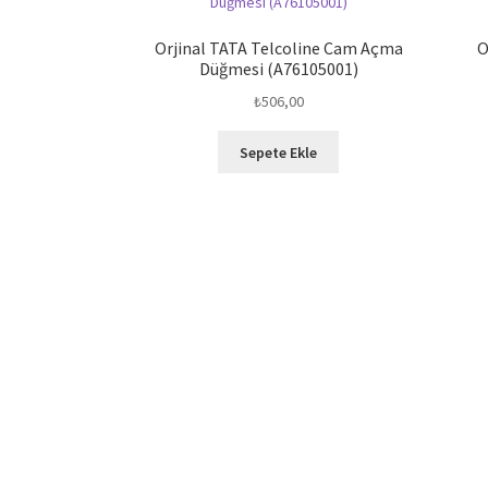
Orjinal TATA Telcoline Cam Açma
O
Düğmesi (A76105001)
₺
506,00
Sepete Ekle