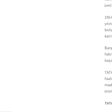
üret
1954
yılı
bölü
katm
Bang
fabr
başa
TATA
faal
madd
ürün
TATA