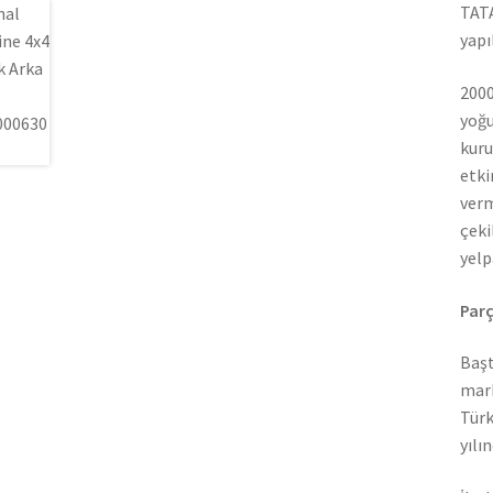
TATA
yapı
2000
yoğu
kuru
etki
verm
çeki
yelp
Parç
Başt
mark
Türk
yılı