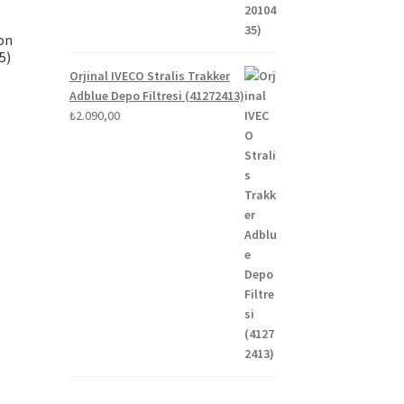
on
5)
Orjinal IVECO Stralis Trakker
Adblue Depo Filtresi (41272413)
₺
2.090,00