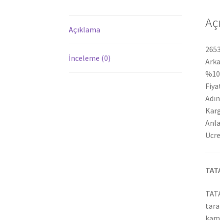
Aç
Açıklama
2653
İnceleme (0)
Arka
%100
Fiya
Adın
Karg
Anla
Ücre
TAT
TATA
tara
kamy