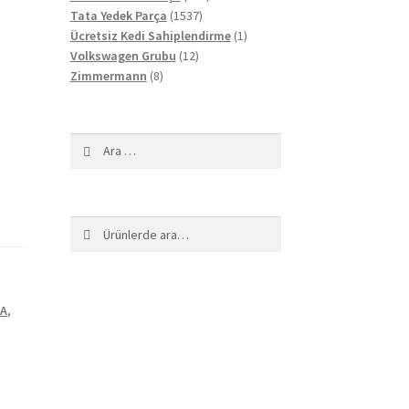
1537
ürün
Tata Yedek Parça
1537
ürün
1
Ücretsiz Kedi Sahiplendirme
1
12
ürün
Volkswagen Grubu
12
8
ürün
Zimmermann
8
ürün
Arama:
Ara:
Ara
TA
,