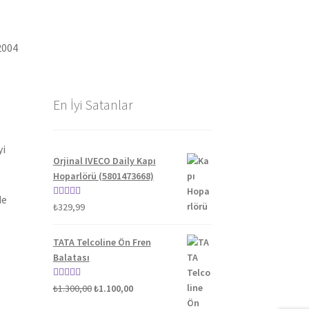
2004
En İyi Satanlar
yi
Orjinal IVECO Daily Kapı
Hoparlörü (5801473668)
de
5 üzerinden
₺
329,99
5.00
oy aldı
TATA Telcoline Ön Fren
Balatası
Orijinal
Şu
5 üzerinden
₺
1.300,00
₺
1.100,00
fiyat:
andaki
5.00
oy aldı