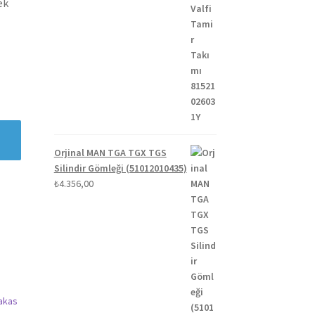
ek
Orjinal MAN TGA TGX TGS
Silindir Gömleği (51012010435)
₺
4.356,00