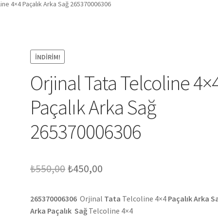
oline 4×4 Paçalık Arka Sağ 265370006306
İNDIRIM!
Orjinal Tata Telcoline 4×
Paçalık Arka Sağ
265370006306
Orijinal
Şu
₺
550,00
₺
450,00
fiyat:
andaki
265370006306
Orjinal
Tata
Telcoline 4×4
Paçalık Arka S
₺550,00.
fiyat:
Arka Paçalık Sağ
Telcoline 4×4