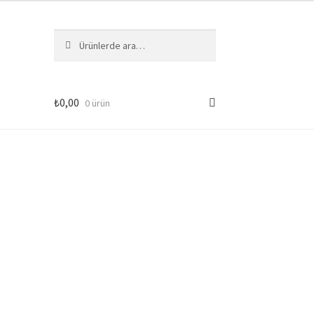
Ara:
Ara
₺
0,00
0 ürün