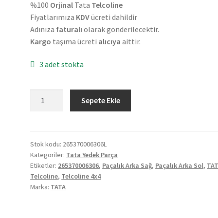
₺450,00.
%100
Orjinal
Tata
Telcoline
Fiyatlarımıza
KDV
ücreti dahildir
Adınıza
faturalı
olarak gönderilecektir.
Kargo
taşıma ücreti
alıcıya
aittir.
3 adet stokta
Orjinal
Sepete Ekle
Tata
Telcoline
4x4
Paçalık
Stok kodu:
265370006306L
Kategoriler:
Tata Yedek Parça
Arka
Etiketler:
265370006306
,
Paçalık Arka Sağ
,
Paçalık Arka Sol
,
TA
Sağ
Telcoline
,
Telcoline 4x4
265370006306
Marka:
TATA
adet