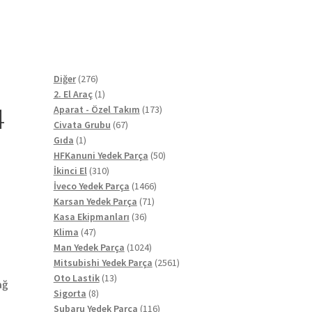
276
Diğer
276
ürün
1
2. El Araç
1
4
ürün
173
Aparat - Özel Takım
173
67
ürün
Civata Grubu
67
1
ürün
Gıda
1
ürün
50
HFKanuni Yedek Parça
50
310
ürün
İkinci El
310
ürün
1466
İveco Yedek Parça
1466
71
ürün
Karsan Yedek Parça
71
36
ürün
Kasa Ekipmanları
36
47
ürün
Klima
47
ürün
1024
Man Yedek Parça
1024
ürün
2561
Mitsubishi Yedek Parça
2561
13
ürün
Oto Lastik
13
ağ
8
ürün
Sigorta
8
ürün
116
Subaru Yedek Parça
116