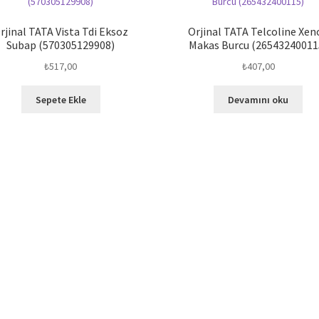
rjinal TATA Vista Tdi Eksoz
Orjinal TATA Telcoline Xen
Subap (570305129908)
Makas Burcu (26543240011
₺
517,00
₺
407,00
Sepete Ekle
Devamını oku