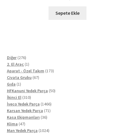
Sepete Ekle
276
Diğer
276
ürün
1
2. El Araç
1
ürün
173
Aparat - Özel Takım
173
67
ürün
Civata Grubu
67
1
ürün
Gıda
1
ürün
50
HFKanuni Yedek Parça
50
310
ürün
İkinci El
310
ürün
1466
İveco Yedek Parça
1466
71
ürün
Karsan Yedek Parça
71
36
ürün
Kasa Ekipmanları
36
47
ürün
Klima
47
ürün
1024
Man Yedek Parça
1024