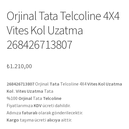
Orjinal Tata Telcoline 4X4
Vites Kol Uzatma
268426713807
₺
1.210,00
268426713807
Orjinal
Tata
Telcoline 4X4
Vites Kol Uzatma
Kol
.
Vites Uzatma
Tata
%100
Orjinal
Tata
Telcoline
Fiyatlarımıza
KDV
ücreti dahildir.
Adınıza
faturalı
olarak gönderilecektir.
Kargo
taşıma ücreti
alıcıya
aittir.