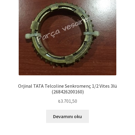
Orjinal TATA Telcoline Senkromenç 1/2 Vites 3lü
(268426200160)
₺
3.701,50
Devamını oku