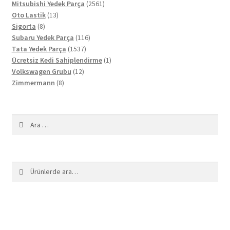
ürün
2561
Mitsubishi Yedek Parça
2561
13
ürün
Oto Lastik
13
8
ürün
Sigorta
8
ürün
116
Subaru Yedek Parça
116
1537
ürün
Tata Yedek Parça
1537
ürün
1
Ücretsiz Kedi Sahiplendirme
1
12
ürün
Volkswagen Grubu
12
8
ürün
Zimmermann
8
ürün
Arama:
Ara:
Ara