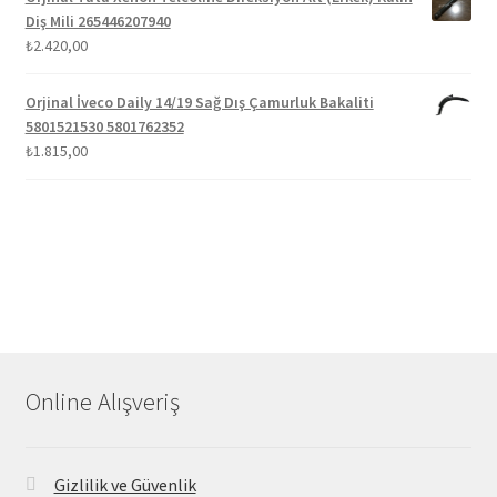
Diş Mili 265446207940
₺
2.420,00
Orjinal İveco Daily 14/19 Sağ Dış Çamurluk Bakaliti
5801521530 5801762352
₺
1.815,00
Online Alışveriş
Gizlilik ve Güvenlik