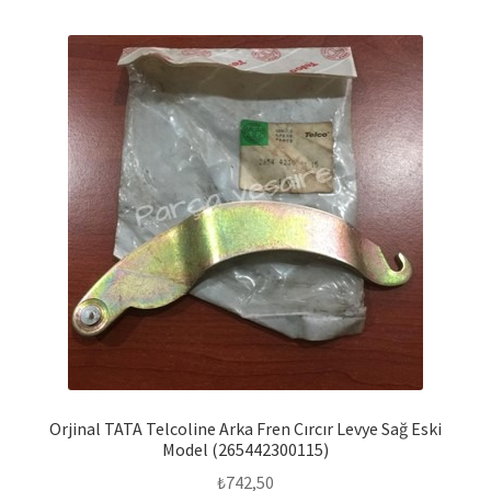
Orjinal TATA Telcoline Arka Fren Cırcır Levye Sağ Eski
Model (265442300115)
₺
742,50