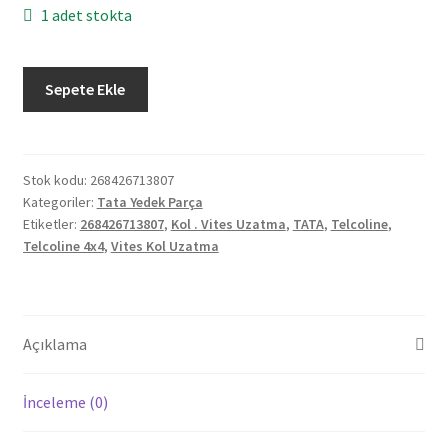
1 adet stokta
Orjinal
Sepete Ekle
Tata
Telcoline
4X4
Vites
Stok kodu:
268426713807
Kategoriler:
Tata Yedek Parça
Kol
Etiketler:
268426713807
,
Kol . Vites Uzatma
,
TATA
,
Telcoline
,
Uzatma
Telcoline 4x4
,
Vites Kol Uzatma
268426713807
adet
Açıklama
İnceleme (0)