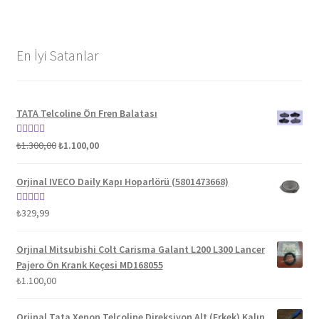
En İyi Satanlar
TATA Telcoline Ön Fren Balatası
Orijinal
Şu
5 üzerinden
₺
1.300,00
₺
1.100,00
fiyat:
andaki
5.00
oy aldı
₺1.300,00.
fiyat:
Orjinal IVECO Daily Kapı Hoparlörü (5801473668)
₺1.100,00.
5 üzerinden
₺
329,99
5.00
oy aldı
Orjinal Mitsubishi Colt Carisma Galant L200 L300 Lancer
Pajero Ön Krank Keçesi MD168055
₺
1.100,00
Orjinal Tata Xenon Telcoline Direksiyon Alt (Erkek) Kalın