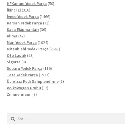
ürün
50
HFKanuni Yedek Parça
50
310
ürün
İkinci El
310
ürün
1466
İveco Yedek Parça
1466
71
ürün
Karsan Yedek Parça
71
36
ürün
Kasa Ekipmanları
36
47
ürün
Klima
47
ürün
1024
Man Yedek Parça
1024
ürün
2561
Mitsubishi Yedek Parça
2561
13
ürün
Oto Lastik
13
8
ürün
Sigorta
8
ürün
116
Subaru Yedek Parça
116
1537
ürün
Tata Yedek Parça
1537
ürün
1
Ücretsiz Kedi Sahiplendirme
1
12
ürün
Volkswagen Grubu
12
8
ürün
Zimmermann
8
ürün
Arama: