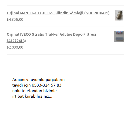
Orjinal MAN TGA TGX TGS Silindir Gömleği (51012010435)
₺
4.356,00
Orjinal IVECO Stralis Trakker Adblue Depo Filtresi
(41272413)
₺
2.090,00