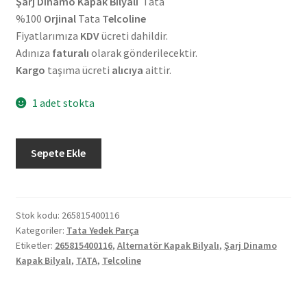
Şarj Dinamo Kapak Bilyalı
Tata
%100
Orjinal
Tata
Telcoline
Fiyatlarımıza
KDV
ücreti dahildir.
Adınıza
faturalı
olarak gönderilecektir.
Kargo
taşıma ücreti
alıcıya
aittir.
1 adet stokta
Orjinal
Sepete Ekle
Tata
Telcoline
Alternatör
Kapak
Stok kodu:
265815400116
Kategoriler:
Tata Yedek Parça
Bilyalı
Etiketler:
265815400116
,
Alternatör Kapak Bilyalı
,
Şarj Dinamo
265815400116
Kapak Bilyalı
,
TATA
,
Telcoline
adet