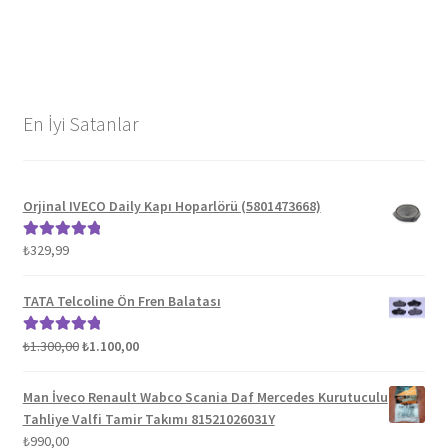
En İyi Satanlar
Orjinal IVECO Daily Kapı Hoparlörü (5801473668)
₺
329,99
5 üzerinden
5.00
oy aldı
TATA Telcoline Ön Fren Balatası
Orijinal
Şu
₺
1.300,00
₺
1.100,00
5 üzerinden
fiyat:
andaki
5.00
oy aldı
₺1.300,00.
fiyat:
Man İveco Renault Wabco Scania Daf Mercedes Kurutuculu
₺1.100,00.
Tahliye Valfi Tamir Takımı 81521026031Y
₺
990,00