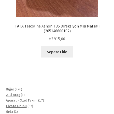
TATA Telcoline Xenon T35 Direksiyon Mili Mafsalı
(265146600102)
₺
2.915,00
Sepete Ekle
276
Diğer
276
ürün
1
2. El Araç
1
ürün
173
Aparat - Özel Takım
173
67
ürün
Civata Grubu
67
1
ürün
Gıda
1