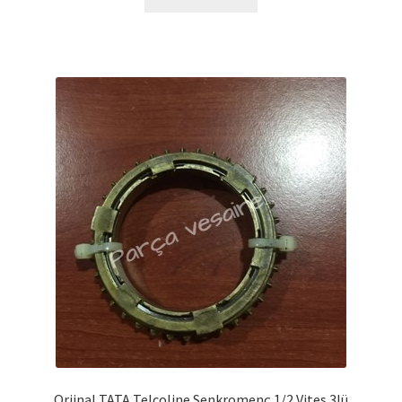
Orjinal TATA Telcoline Senkromenç 1/2 Vites 3lü