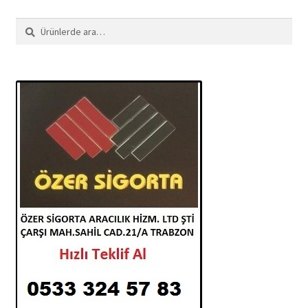
Ara:
Ara