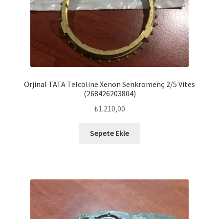
Orjinal TATA Telcoline Xenon Senkromenç 2/5 Vites
(268426203804)
₺
1.210,00
Sepete Ekle