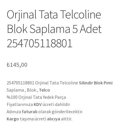
Orjinal Tata Telcoline
Blok Saplama 5 Adet
254705118801
₺
145,00
254705118801 Orjinal Tata Telcoline
Silindir Blok Pimi
Saplama , Blok ,
Telco
%100 Orjinal Tata Yedek Parça
Fiyatlarımıza
KDV
ücreti dahildir
Adınıza
faturalı
olarak gönderilecektir.
Kargo
taşıma ücreti
alıcıya
aittir.