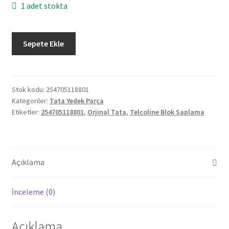
1 adet stokta
Orjinal
Sepete Ekle
Tata
Telcoline
Blok
Saplama
Stok kodu:
254705118801
Kategoriler:
Tata Yedek Parça
5
Etiketler:
254705118801
,
Orjinal Tata
,
Telcoline Blok Saplama
Adet
254705118801
adet
Açıklama
İnceleme (0)
Açıklama