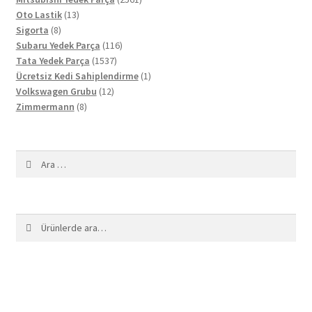
13
ürün
Oto Lastik
13
8
ürün
Sigorta
8
ürün
116
Subaru Yedek Parça
116
1537
ürün
Tata Yedek Parça
1537
ürün
1
Ücretsiz Kedi Sahiplendirme
1
12
ürün
Volkswagen Grubu
12
8
ürün
Zimmermann
8
ürün
Arama:
Ara:
Ara