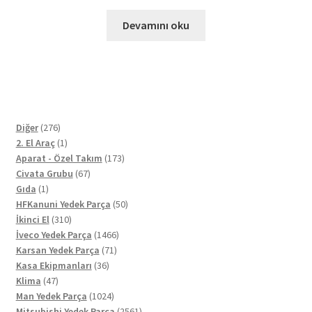
Devamını oku
276
Diğer
276
ürün
1
2. El Araç
1
ürün
173
Aparat - Özel Takım
173
67
ürün
Civata Grubu
67
1
ürün
Gıda
1
ürün
50
HFKanuni Yedek Parça
50
310
ürün
İkinci El
310
ürün
1466
İveco Yedek Parça
1466
71
ürün
Karsan Yedek Parça
71
36
ürün
Kasa Ekipmanları
36
47
ürün
Klima
47
ürün
1024
Man Yedek Parça
1024
ürün
2561
Mitsubishi Yedek Parça
2561