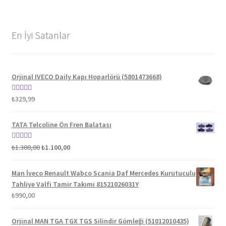
En İyi Satanlar
Orjinal IVECO Daily Kapı Hoparlörü (5801473668)
5 üzerinden
₺
329,99
5.00
oy aldı
TATA Telcoline Ön Fren Balatası
Orijinal
Şu
5 üzerinden
₺
1.300,00
₺
1.100,00
fiyat:
andaki
5.00
oy aldı
₺1.300,00.
fiyat:
Man İveco Renault Wabco Scania Daf Mercedes Kurutuculu
₺1.100,00.
Tahliye Valfi Tamir Takımı 81521026031Y
₺
990,00
Orjinal MAN TGA TGX TGS Silindir Gömleği (51012010435)