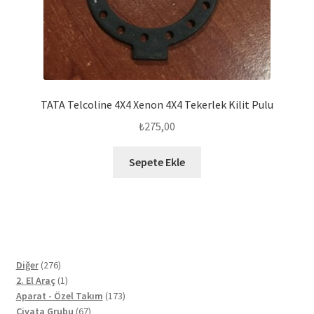
TATA Telcoline 4X4 Xenon 4X4 Tekerlek Kilit Pulu
₺
275,00
Sepete Ekle
276
Diğer
276
ürün
1
2. El Araç
1
ürün
173
Aparat - Özel Takım
173
67
ürün
Civata Grubu
67