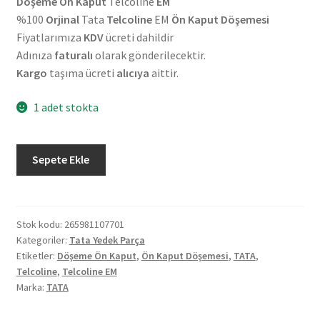
Döşeme Ön Kaput
Telcoline
EM
%100
Orjinal
Tata
Telcoline
EM
Ön Kaput Döşemesi
Fiyatlarımıza
KDV
ücreti dahildir
Adınıza
faturalı
olarak gönderilecektir.
Kargo
taşıma ücreti
alıcıya
aittir.
1 adet stokta
Orjinal
Sepete Ekle
Tata
Telcoline
EM
Ön
Stok kodu:
265981107701
Kategoriler:
Tata Yedek Parça
Kaput
Etiketler:
Döşeme Ön Kaput
,
Ön Kaput Döşemesi
,
TATA
,
Döşemesi
Telcoline
,
Telcoline EM
265981107701
Marka:
TATA
adet