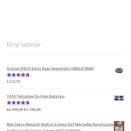
En İyi Satanlar
Orjinal IVECO Daily Kapı Hoparlörü (5801473668)
₺
329,99
5 üzerinden
5.00
oy aldı
TATA Telcoline Ön Fren Balatası
Orijinal
Şu
₺
1.300,00
₺
1.100,00
5 üzerinden
fiyat:
andaki
5.00
oy aldı
₺1.300,00.
fiyat:
Man İveco Renault Wabco Scania Daf Mercedes Kurutuculu
₺1.100,00.
Tahliye Valfi Tamir Takımı 81521026031Y