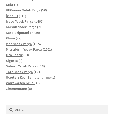
1
ürün
Gıda
1
ürün
50
HFKanuni Yedek Parça
50
310
ürün
İkinci El
310
ürün
1466
İveco Yedek Parça
1466
71
ürün
Karsan Yedek Parça
71
36
ürün
Kasa Ekipmanları
36
47
ürün
Klima
47
ürün
1024
Man Yedek Parça
1024
ürün
2561
Mitsubishi Yedek Parça
2561
13
ürün
Oto Lastik
13
8
ürün
Sigorta
8
ürün
116
Subaru Yedek Parça
116
1537
ürün
Tata Yedek Parça
1537
ürün
1
Ücretsiz Kedi Sahiplendirme
1
12
ürün
Volkswagen Grubu
12
8
ürün
Zimmermann
8
ürün
Arama: