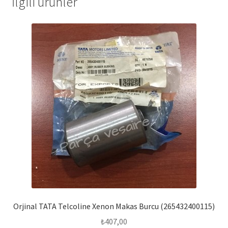
İlgili ürünler
Orjinal TATA Telcoline Xenon Makas Burcu (265432400115)
₺
407,00