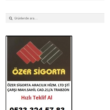
Ara:
Ara