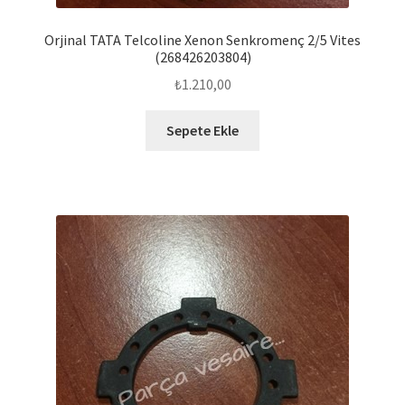
Orjinal TATA Telcoline Xenon Senkromenç 2/5 Vites
(268426203804)
₺
1.210,00
Sepete Ekle