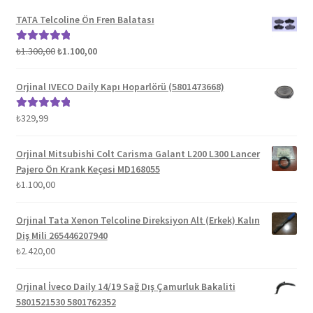
TATA Telcoline Ön Fren Balatası
Orijinal
Şu
₺
1.300,00
₺
1.100,00
5 üzerinden
fiyat:
andaki
5.00
oy aldı
₺1.300,00.
fiyat:
Orjinal IVECO Daily Kapı Hoparlörü (5801473668)
₺1.100,00.
₺
329,99
5 üzerinden
5.00
oy aldı
Orjinal Mitsubishi Colt Carisma Galant L200 L300 Lancer
Pajero Ön Krank Keçesi MD168055
₺
1.100,00
Orjinal Tata Xenon Telcoline Direksiyon Alt (Erkek) Kalın
Diş Mili 265446207940
₺
2.420,00
Orjinal İveco Daily 14/19 Sağ Dış Çamurluk Bakaliti
5801521530 5801762352