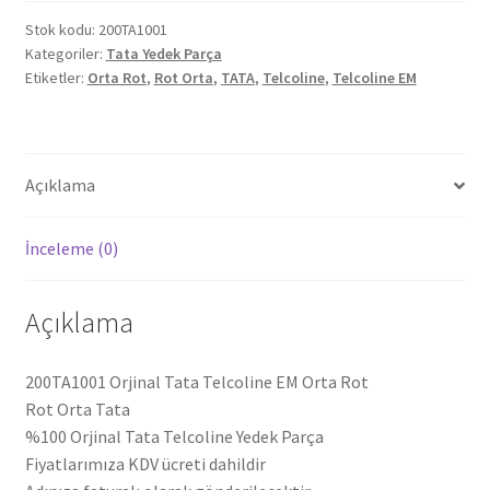
Stok kodu:
200TA1001
Kategoriler:
Tata Yedek Parça
Etiketler:
Orta Rot
,
Rot Orta
,
TATA
,
Telcoline
,
Telcoline EM
Açıklama
İnceleme (0)
Açıklama
200TA1001 Orjinal Tata Telcoline EM Orta Rot
Rot Orta Tata
%100 Orjinal Tata Telcoline Yedek Parça
Fiyatlarımıza KDV ücreti dahildir