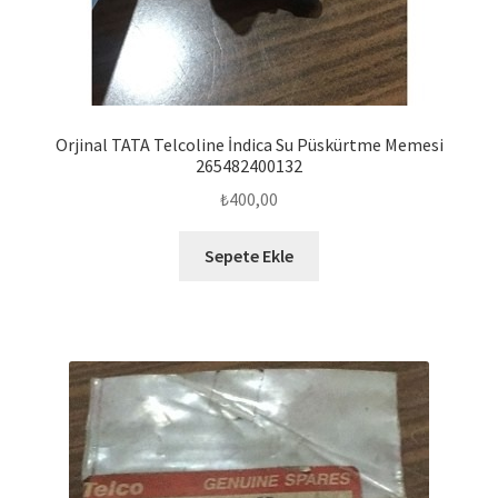
Orjinal TATA Telcoline İndica Su Püskürtme Memesi
265482400132
₺
400,00
Sepete Ekle