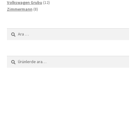
12
ürün
Volkswagen Grubu
12
8
ürün
Zimmermann
8
ürün
Arama:
Ara:
Ara