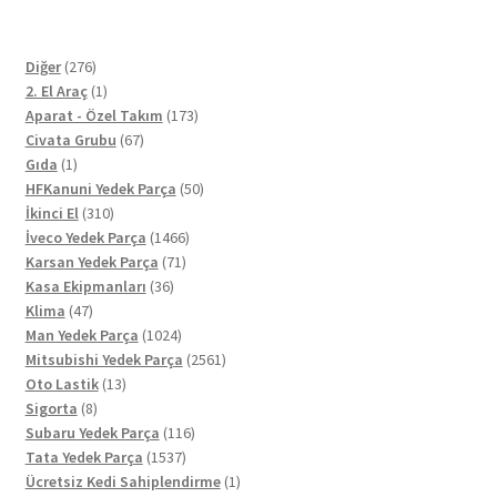
276
Diğer
276
ürün
1
2. El Araç
1
ürün
173
Aparat - Özel Takım
173
67
ürün
Civata Grubu
67
1
ürün
Gıda
1
ürün
50
HFKanuni Yedek Parça
50
310
ürün
İkinci El
310
ürün
1466
İveco Yedek Parça
1466
71
ürün
Karsan Yedek Parça
71
36
ürün
Kasa Ekipmanları
36
47
ürün
Klima
47
ürün
1024
Man Yedek Parça
1024
ürün
2561
Mitsubishi Yedek Parça
2561
13
ürün
Oto Lastik
13
8
ürün
Sigorta
8
ürün
116
Subaru Yedek Parça
116
1537
ürün
Tata Yedek Parça
1537
ürün
1
Ücretsiz Kedi Sahiplendirme
1