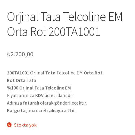
Orjinal Tata Telcoline EM
Orta Rot 200TA1001
₺
2.200,00
200TA1001
Orjinal
Tata
Telcoline EM
Orta Rot
Rot Orta
Tata
%100
Orjinal
Tata
Telcoline EM
Fiyatlarımıza
KDV
ücreti dahildir
Adınıza
faturalı
olarak gönderilecektir.
Kargo
taşıma ücreti
alıcıya
aittir.
Stokta yok