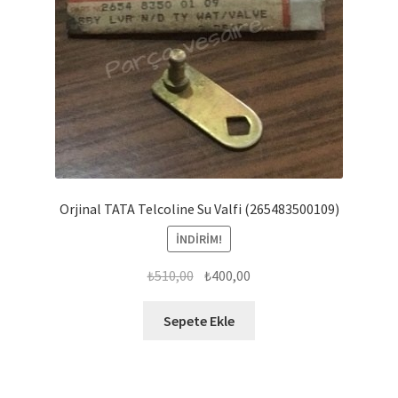
Orjinal TATA Telcoline Su Valfi (265483500109)
İNDIRIM!
Orijinal
Şu
₺
510,00
₺
400,00
fiyat:
andaki
₺510,00.
fiyat:
Sepete Ekle
₺400,00.