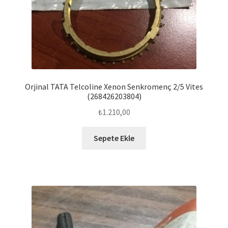
Orjinal TATA Telcoline Xenon Senkromenç 2/5 Vites
(268426203804)
₺
1.210,00
Sepete Ekle