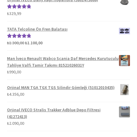
₺
329,99
5 üzerinden
5.00
oy aldı
TATA Telcoline Ön Fren Balatası
Orijinal
Şu
₺
1.300,00
₺
1.100,00
5 üzerinden
fiyat:
andaki
5.00
oy aldı
₺1.300,00.
fiyat:
Man İveco Renault Wabco Scania Daf Mercedes Kurutuculu
₺1.100,00.
Tahliye Valfi Tamir Takımı 81521026031Y
₺
990,00
Orjinal MAN TGA TGX TGS Silindir Gömleği (51012010435)
₺
4.356,00
Orjinal IVECO Stralis Trakker Adblue Depo Filtresi
(41272413)
₺
2.090,00