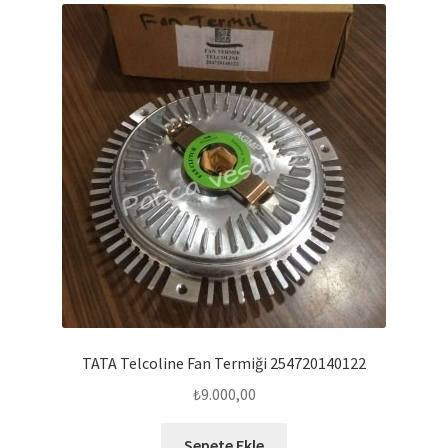
TATA Telcoline Fan Termiği 254720140122
₺
9.000,00
Sepete Ekle