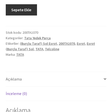
Orjinal
Sepete Ekle
Tata
Telcoline
Esrot
(Burçlu
Stok kodu:
200TA1070
Kategoriler:
Tata Yedek Parça
Taraf)
Etiketler:
(Burçlu Taraf) Sol Esrot
,
200TA1070
,
Esrot
,
Esrot
Sol
(Burçlu Taraf) Sol
,
TATA
,
Telcoline
adet
Marka:
TATA
Açıklama
İnceleme (0)
Açıklama