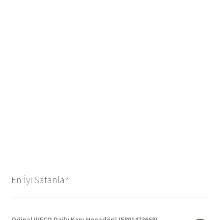
En İyi Satanlar
Orjinal IVECO Daily Kapı Hoparlörü (5801473668)