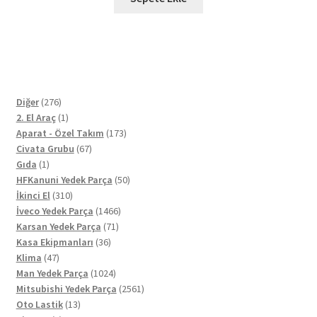
276
Diğer
276
ürün
1
2. El Araç
1
ürün
173
Aparat - Özel Takım
173
67
ürün
Civata Grubu
67
1
ürün
Gıda
1
ürün
50
HFKanuni Yedek Parça
50
310
ürün
İkinci El
310
ürün
1466
İveco Yedek Parça
1466
71
ürün
Karsan Yedek Parça
71
36
ürün
Kasa Ekipmanları
36
47
ürün
Klima
47
ürün
1024
Man Yedek Parça
1024
ürün
2561
Mitsubishi Yedek Parça
2561
13
ürün
Oto Lastik
13