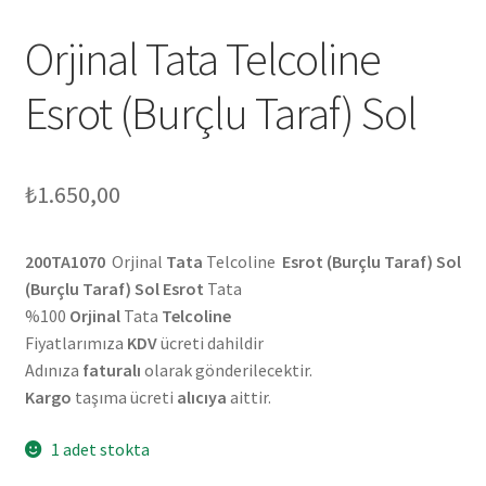
Orjinal Tata Telcoline
Esrot (Burçlu Taraf) Sol
₺
1.650,00
200TA1070
Orjinal
Tata
Telcoline
Esrot (Burçlu Taraf) Sol
(Burçlu Taraf) Sol Esrot
Tata
%100
Orjinal
Tata
Telcoline
Fiyatlarımıza
KDV
ücreti dahildir
Adınıza
faturalı
olarak gönderilecektir.
Kargo
taşıma ücreti
alıcıya
aittir.
1 adet stokta