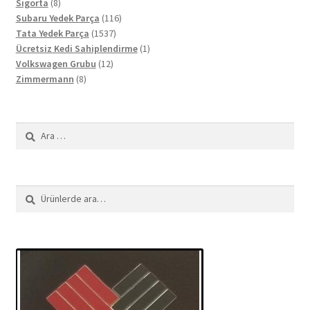
8
ürün
Sigorta
8
ürün
116
Subaru Yedek Parça
116
1537
ürün
Tata Yedek Parça
1537
ürün
1
Ücretsiz Kedi Sahiplendirme
1
12
ürün
Volkswagen Grubu
12
8
ürün
Zimmermann
8
ürün
Arama:
Ara:
Ara