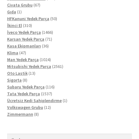
67
ürün
Civata Grubu
67
1
ürün
Gıda
1
ürün
50
HFKanuni Yedek Parça
50
310
ürün
İkinci El
310
ürün
1466
İveco Yedek Parça
1466
71
ürün
Karsan Yedek Parça
71
36
ürün
Kasa Ekipmanları
36
47
ürün
Klima
47
ürün
1024
Man Yedek Parça
1024
ürün
2561
Mitsubishi Yedek Parça
2561
13
ürün
Oto Lastik
13
8
ürün
Sigorta
8
ürün
116
Subaru Yedek Parça
116
1537
ürün
Tata Yedek Parça
1537
ürün
1
Ücretsiz Kedi Sahiplendirme
1
12
ürün
Volkswagen Grubu
12
8
ürün
Zimmermann
8
ürün
Arama: