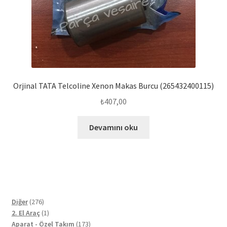
Orjinal TATA Telcoline Xenon Makas Burcu (265432400115)
₺
407,00
Devamını oku
276
Diğer
276
ürün
1
2. El Araç
1
ürün
173
Aparat - Özel Takım
173