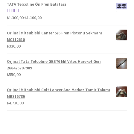
TATA Telcoline Ön Fren Balatası
Orijinal
Şu
5 üzerinden
₺
1.300,00
₺
1.100,00
fiyat:
andaki
5.00
oy aldı
₺1.300,00.
fiyat:
Orjinal Mitsubishi Canter 5/6 Fren Pistonu Sekmanı
₺1.100,00.
MC112610
₺
330,00
Orjinal Tata Telcoline GBS76 Mil Vites Hareket Geri
268426707909
₺
550,00
Orjinal Mitsubishi Colt Lancer Ana Merkez Tamir Takımı
MB316786
₺
4.730,00