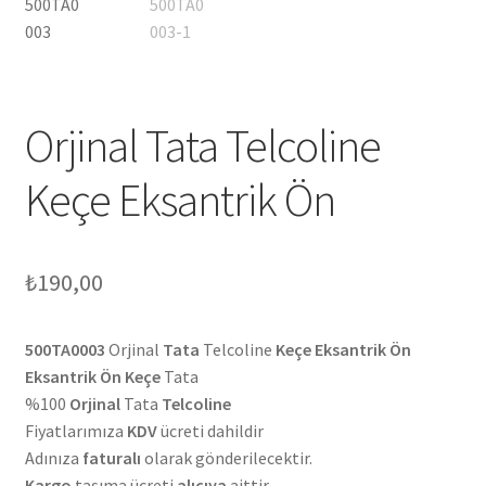
Orjinal Tata Telcoline
Keçe Eksantrik Ön
₺
190,00
500TA0003
Orjinal
Tata
Telcoline
Keçe Eksantrik Ön
Eksantrik Ön Keçe
Tata
%100
Orjinal
Tata
Telcoline
Fiyatlarımıza
KDV
ücreti dahildir
Adınıza
faturalı
olarak gönderilecektir.
Kargo
taşıma ücreti
alıcıya
aittir.