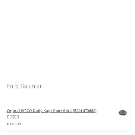
En İyi Satanlar
Orjinal IVECO Daily Kapı Hoparlörü (5801473668)
5 üzerinden
₺
329,99
5.00
oy aldı