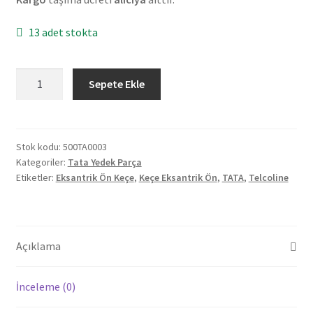
13 adet stokta
Orjinal
Sepete Ekle
Tata
Telcoline
Keçe
Eksantrik
Stok kodu:
500TA0003
Kategoriler:
Tata Yedek Parça
Ön
Etiketler:
Eksantrik Ön Keçe
,
Keçe Eksantrik Ön
,
TATA
,
Telcoline
adet
Açıklama
İnceleme (0)