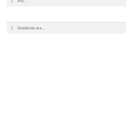
Ara:
Ara