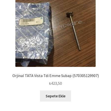
Orjinal TATA Vista Tdi Emme Subap (570305129907)
₺
423,50
Sepete Ekle