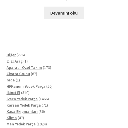
Devamını oku
276
Diğer
276
ürün
1
2. El Araç
1
ürün
173
Aparat - Özel Takım
173
67
ürün
Civata Grubu
67
1
ürün
Gıda
1
ürün
50
HFKanuni Yedek Parça
50
310
ürün
İkinci El
310
ürün
1466
İveco Yedek Parça
1466
71
ürün
Karsan Yedek Parça
71
36
ürün
Kasa Ekipmanları
36
47
ürün
Klima
47
ürün
1024
Man Yedek Parça
1024