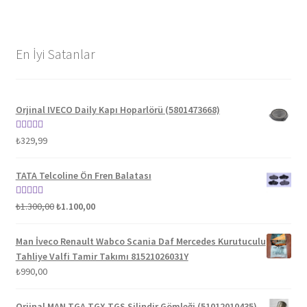
En İyi Satanlar
Orjinal IVECO Daily Kapı Hoparlörü (5801473668)
5 üzerinden
₺
329,99
5.00
oy aldı
TATA Telcoline Ön Fren Balatası
Orijinal
Şu
5 üzerinden
₺
1.300,00
₺
1.100,00
fiyat:
andaki
5.00
oy aldı
₺1.300,00.
fiyat:
Man İveco Renault Wabco Scania Daf Mercedes Kurutuculu
₺1.100,00.
Tahliye Valfi Tamir Takımı 81521026031Y
₺
990,00
Orjinal MAN TGA TGX TGS Silindir Gömleği (51012010435)