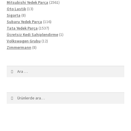
ürün
2561
Mitsubishi Yedek Parça
2561
13
ürün
Oto Lastik
13
8
ürün
Sigorta
8
ürün
116
Subaru Yedek Parça
116
1537
ürün
Tata Yedek Parça
1537
ürün
1
Ücretsiz Kedi Sahiplendirme
1
12
ürün
Volkswagen Grubu
12
8
ürün
Zimmermann
8
ürün
Arama:
Ara:
Ara