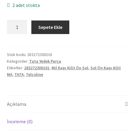
2 adet stokta
Orjinal
Sepete Ekle
Tata
Telcoline
Mil
Kapı
Stok kodu:
283272300101
Kategoriler:
Tata Yedek Parça
Kilit
Etiketler:
283272300101
,
Mil Kapı Kilit Ön Sol
,
Sol Ön Kapı Kilit
Ön
Mil
,
TATA
,
Telcoline
Sol
283272300101
adet
Açıklama
İnceleme (0)