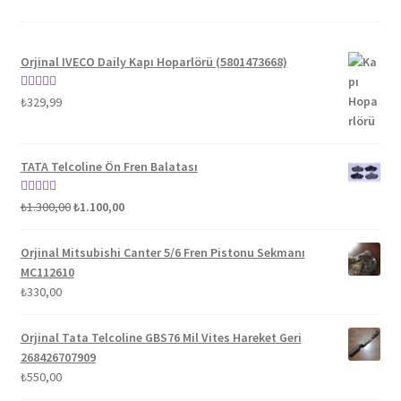
Orjinal IVECO Daily Kapı Hoparlörü (5801473668)
5 üzerinden
₺
329,99
5.00
oy aldı
TATA Telcoline Ön Fren Balatası
Orijinal
Şu
5 üzerinden
₺
1.300,00
₺
1.100,00
fiyat:
andaki
5.00
oy aldı
₺1.300,00.
fiyat:
Orjinal Mitsubishi Canter 5/6 Fren Pistonu Sekmanı
₺1.100,00.
MC112610
₺
330,00
Orjinal Tata Telcoline GBS76 Mil Vites Hareket Geri
268426707909
₺
550,00