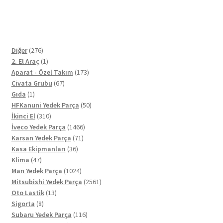
276
Diğer
276
ürün
1
2. El Araç
1
ürün
173
Aparat - Özel Takım
173
67
ürün
Civata Grubu
67
1
ürün
Gıda
1
ürün
50
HFKanuni Yedek Parça
50
310
ürün
İkinci El
310
ürün
1466
İveco Yedek Parça
1466
71
ürün
Karsan Yedek Parça
71
36
ürün
Kasa Ekipmanları
36
47
ürün
Klima
47
ürün
1024
Man Yedek Parça
1024
ürün
2561
Mitsubishi Yedek Parça
2561
13
ürün
Oto Lastik
13
8
ürün
Sigorta
8
ürün
116
Subaru Yedek Parça
116