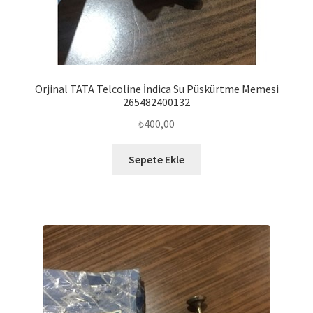
Orjinal TATA Telcoline İndica Su Püskürtme Memesi
265482400132
₺
400,00
Sepete Ekle