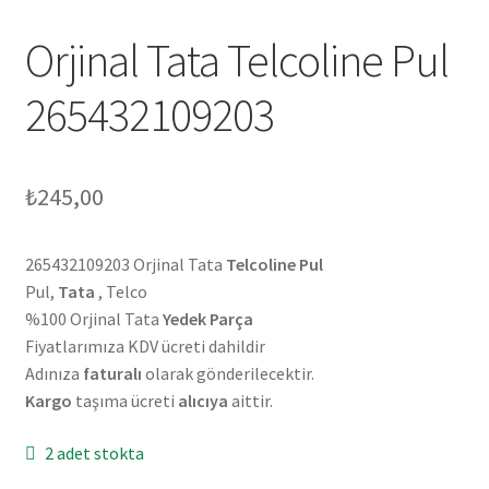
Orjinal Tata Telcoline Pul
265432109203
₺
245,00
265432109203 Orjinal Tata
Telcoline Pul
Pul,
Tata
, Telco
%100 Orjinal Tata
Yedek Parça
Fiyatlarımıza KDV ücreti dahildir
Adınıza
faturalı
olarak gönderilecektir.
Kargo
taşıma ücreti
alıcıya
aittir.
2 adet stokta