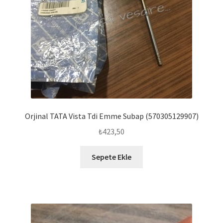
Orjinal TATA Vista Tdi Emme Subap (570305129907)
₺
423,50
Sepete Ekle