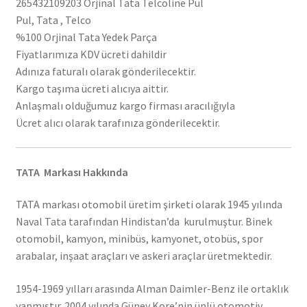
265432109203 Orjinal Tata Telcoline Pul
Pul, Tata , Telco
%100 Orjinal Tata Yedek Parça
Fiyatlarımıza KDV ücreti dahildir
Adınıza faturalı olarak gönderilecektir.
Kargo taşıma ücreti alıcıya aittir.
Anlaşmalı olduğumuz kargo firması aracılığıyla
Ücret alıcı olarak tarafınıza gönderilecektir.
TATA Markası Hakkında
TATA markası otomobil üretim şirketi olarak 1945 yılında
Naval Tata tarafından Hindistan’da kurulmuştur. Binek
otomobil, kamyon, minibüs, kamyonet, otobüs, spor
arabalar, inşaat araçları ve askeri araçlar üretmektedir.
1954-1969 yılları arasında Alman Daimler-Benz ile ortaklık
yapmıştır. 2004 yılında Güney Kore’nin ünlü otomotiv