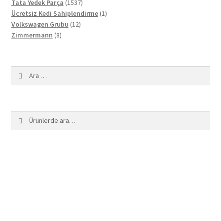
1537
ürün
Tata Yedek Parça
1537
ürün
1
Ücretsiz Kedi Sahiplendirme
1
12
ürün
Volkswagen Grubu
12
8
ürün
Zimmermann
8
ürün
Arama:
Ara:
Ara