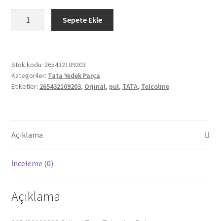
Orjinal
Sepete Ekle
Tata
Telcoline
Pul
265432109203
Stok kodu:
265432109203
Kategoriler:
Tata Yedek Parça
adet
Etiketler:
265432109203
,
Orjinal
,
pul
,
TATA
,
Telcoline
Açıklama
İnceleme (0)
Açıklama