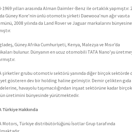
-1969 yılları arasında Alman Daimler-Benz ile ortaklık yapmıştır. 
nda Güney Kore’nin ünlü otomotiv şirketi Daewooa’nun ağır vasıta
münü, 2008 yılında da Land Rover ve Jaguar markalarını bünyesine
ıştır.
ladeş, Güney Afrika Cumhuriyeti, Kenya, Malezya ve Mısır’da
ikaları bulunur. Dünyanın en ucuz otomobili TATA Nano’yu üretme
rmıştır.
 şirketler grubu otomotiv sektörü yanında diğer birçok sektörde 
iyet gösteren dev bir holding haline gelmiştir. Demir çelikten gıda
elerine, havayolu taşımacılığından inşaat sektörüne kadar birçok
ün üretimini bünyesinde yürütmektedir.
 Türkiye Hakkında
 Motors, Türkiye distribütörlüğünü İsotlar Grup tarafında
lmaktadır.