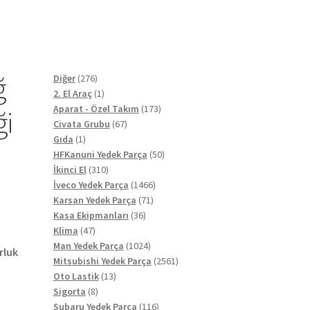
ğ
276
Diğer
276
ürün
1
2. El Araç
1
ürün
173
Aparat - Özel Takım
173
ği
67
ürün
Civata Grubu
67
1
ürün
Gıda
1
ürün
50
HFKanuni Yedek Parça
50
310
ürün
İkinci El
310
ürün
1466
İveco Yedek Parça
1466
71
ürün
Karsan Yedek Parça
71
36
ürün
Kasa Ekipmanları
36
47
ürün
Klima
47
ürün
1024
Man Yedek Parça
1024
rluk
ürün
2561
Mitsubishi Yedek Parça
2561
13
ürün
Oto Lastik
13
8
ürün
Sigorta
8
ürün
116
Subaru Yedek Parça
116