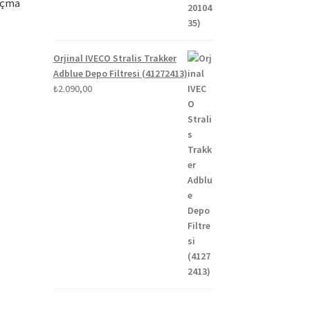
Açma
Orjinal IVECO Stralis Trakker
Adblue Depo Filtresi (41272413)
₺
2.090,00