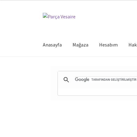
Dolaşıma
İçeriğe
geç
geç
Anasayfa
Mağaza
Hesabım
Hak