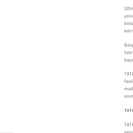
1954
yılı
bölü
katm
Bang
fabr
başa
TATA
faal
madd
ürün
TATA
TATA
yapı