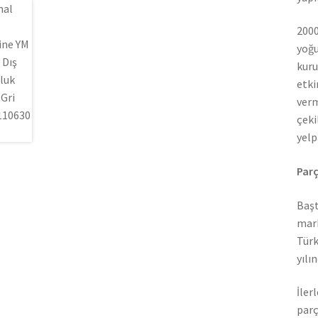
2000
yoğu
kuru
etki
verm
çeki
yelp
Parç
Başt
mark
Türk
yılı
İler
parç