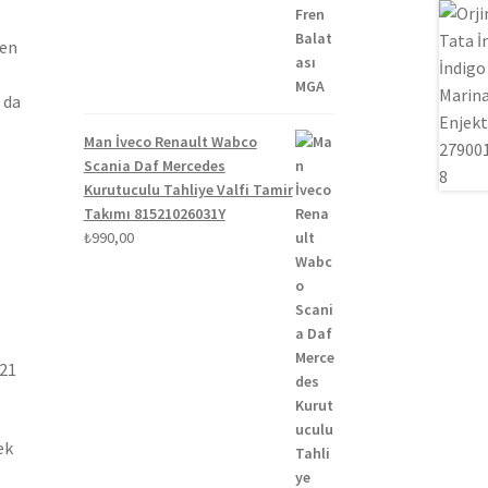
₺1.300,00.
fiyat:
₺1.100,00.
len
 da
Man İveco Renault Wabco
Scania Daf Mercedes
Kurutuculu Tahliye Valfi Tamir
Takımı 81521026031Y
₺
990,00
021
ek