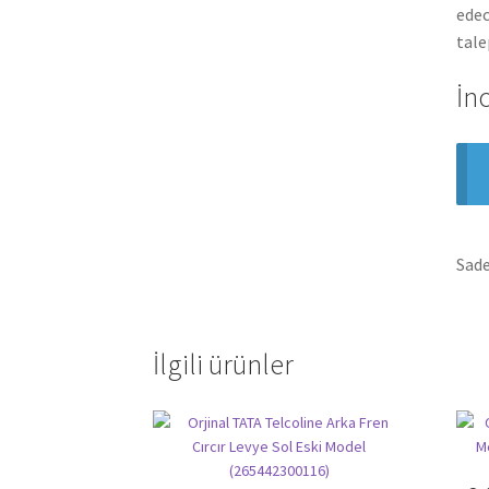
edec
tale
İn
Sade
İlgili ürünler