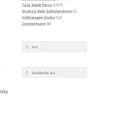
1537
ürün
Tata Yedek Parça
1537
ürün
1
Ücretsiz Kedi Sahiplendirme
1
12
ürün
Volkswagen Grubu
12
8
ürün
Zimmermann
8
ürün
Arama:
Ara:
Ara
 Arka