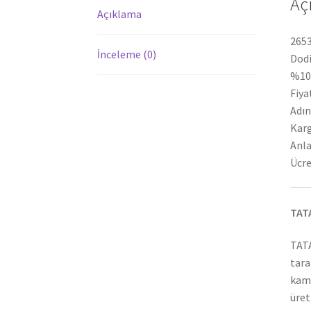
Aç
Açıklama
2653
İnceleme (0)
Dodi
%100
Fiya
Adın
Karg
Anla
Ücre
TAT
TATA
tara
kamy
üret