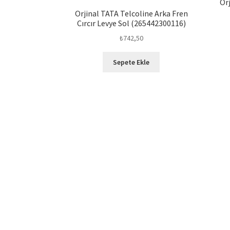
Or
Orjinal TATA Telcoline Arka Fren
Cırcır Levye Sol (265442300116)
₺
742,50
Sepete Ekle