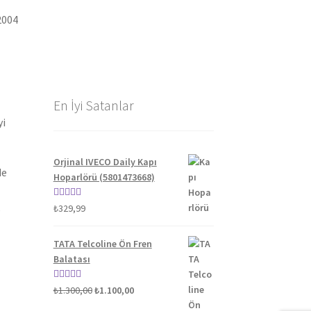
2004
En İyi Satanlar
yi
Orjinal IVECO Daily Kapı
de
Hoparlörü (5801473668)
5 üzerinden
₺
329,99
5.00
oy aldı
TATA Telcoline Ön Fren
Balatası
Orijinal
Şu
5 üzerinden
₺
1.300,00
₺
1.100,00
fiyat:
andaki
5.00
oy aldı