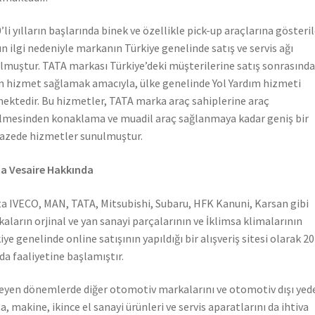
’li yılların başlarında binek ve özellikle pick-up araçlarına gösteri
n ilgi nedeniyle markanın Türkiye genelinde satış ve servis ağı
lmuştur. TATA markası Türkiye’deki müşterilerine satış sonrasında
n hizmet sağlamak amacıyla, ülke genelinde Yol Yardım hizmeti
ektedir. Bu hizmetler, TATA marka araç sahiplerine araç
lmesinden konaklama ve muadil araç sağlanmaya kadar geniş bir
azede hizmetler sunulmuştur.
a Vesaire Hakkında
a IVECO, MAN, TATA, Mitsubishi, Subaru, HFK Kanuni, Karsan gibi
aların orjinal ve yan sanayi parçalarının ve İklimsa klimalarının
iye genelinde online satışının yapıldığı bir alışveriş sitesi olarak 2
nda faaliyetine başlamıştır.
leyen dönemlerde diğer otomotiv markalarını ve otomotiv dışı yed
a, makine, ikince el sanayi ürünleri ve servis aparatlarını da ihtiva