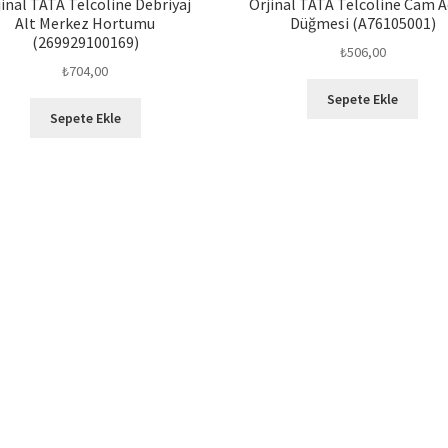
jinal TATA Telcoline Debriyaj
Orjinal TATA Telcoline Cam 
Alt Merkez Hortumu
Düğmesi (A76105001)
(269929100169)
₺
506,00
₺
704,00
Sepete Ekle
Sepete Ekle