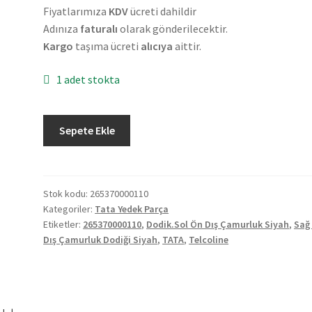
Fiyatlarımıza
KDV
ücreti dahildir
Adınıza
faturalı
olarak gönderilecektir.
Kargo
taşıma ücreti
alıcıya
aittir.
1 adet stokta
Orjinal
Sepete Ekle
Tata
Telcoline
Sağ
Arka
Stok kodu:
265370000110
Kategoriler:
Tata Yedek Parça
Dış
Etiketler:
265370000110
,
Dodik.Sol Ön Dış Çamurluk Siyah
,
Sağ
Çamurluk
Dış Çamurluk Dodiği Siyah
,
TATA
,
Telcoline
Dodiği
Siyah
265370000110
adet