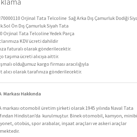
ıklama
70000110 Orjinal Tata Telcoline Sağ Arka Dış Çamurluk Dodiği Siy
k.Sol Ön Dış Çamurluk Siyah Tata
 Orjinal Tata Telcoline Yedek Parça
tlarımıza KDV ücreti dahildir
ıza faturalı olarak gönderilecektir.
o taşıma ücreti alıcıya aittir.
şmalı olduğumuz kargo firması aracılığıyla
t alıcı olarak tarafınıza gönderilecektir.
A Markası Hakkında
 markası otomobil üretim şirketi olarak 1945 yılında Naval Tata
fından Hindistan’da kurulmuştur. Binek otomobil, kamyon, minib
onet, otobüs, spor arabalar, inşaat araçları ve askeri araçlar
mektedir.