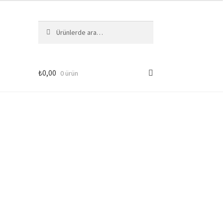
Ara:
Ara
₺
0,00
0 ürün