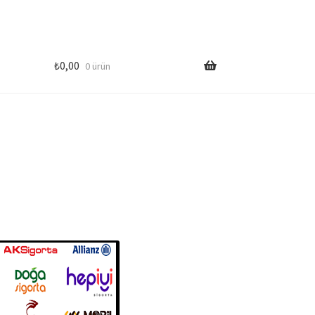
₺
0,00
0 ürün