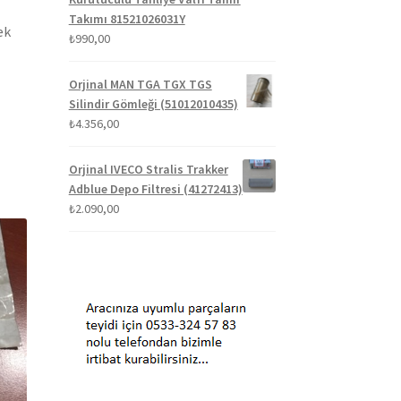
Takımı 81521026031Y
ek
₺
990,00
Orjinal MAN TGA TGX TGS
Silindir Gömleği (51012010435)
₺
4.356,00
Orjinal IVECO Stralis Trakker
Adblue Depo Filtresi (41272413)
₺
2.090,00