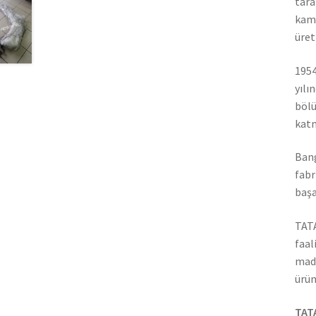
tara
kamy
üret
1954
yılı
bölü
katm
Bang
fabr
başa
TATA
faal
madd
ürün
TATA