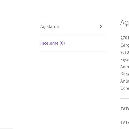
Aç
Açıklama
2701
İnceleme (0)
Çerç
%100
Fiya
Adın
Karg
Anla
Ücre
TAT
TATA