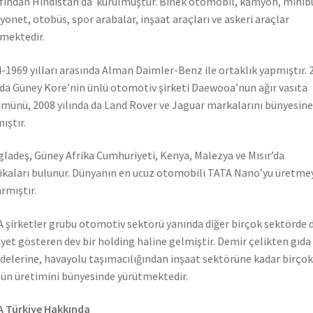
fından Hindistan’da kurulmuştur. Binek otomobil, kamyon, minib
onet, otobüs, spor arabalar, inşaat araçları ve askeri araçlar
mektedir.
-1969 yılları arasında Alman Daimler-Benz ile ortaklık yapmıştır. 
nda Güney Kore’nin ünlü otomotiv şirketi Daewooa’nun ağır vasıta
münü, 2008 yılında da Land Rover ve Jaguar markalarını bünyesine
ıştır.
ladeş, Güney Afrika Cumhuriyeti, Kenya, Malezya ve Mısır’da
ikaları bulunur. Dünyanın en ucuz otomobili TATA Nano’yu üretme
rmıştır.
 şirketler grubu otomotiv sektörü yanında diğer birçok sektörde 
iyet gösteren dev bir holding haline gelmiştir. Demir çelikten gıda
elerine, havayolu taşımacılığından inşaat sektörüne kadar birçok
ün üretimini bünyesinde yürütmektedir.
 Türkiye Hakkında