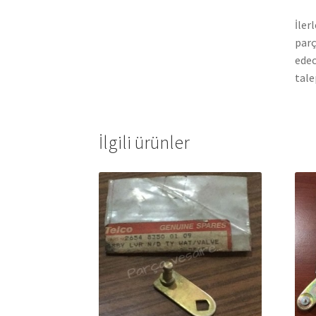
İler
parç
edec
tale
İlgili ürünler