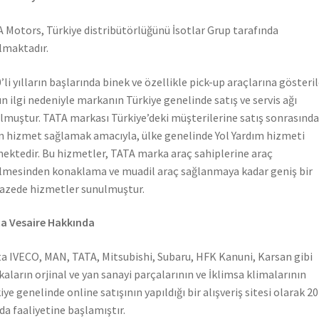
 Motors, Türkiye distribütörlüğünü İsotlar Grup tarafında
lmaktadır.
’li yılların başlarında binek ve özellikle pick-up araçlarına gösteri
n ilgi nedeniyle markanın Türkiye genelinde satış ve servis ağı
lmuştur. TATA markası Türkiye’deki müşterilerine satış sonrasında
n hizmet sağlamak amacıyla, ülke genelinde Yol Yardım hizmeti
ektedir. Bu hizmetler, TATA marka araç sahiplerine araç
lmesinden konaklama ve muadil araç sağlanmaya kadar geniş bir
azede hizmetler sunulmuştur.
a Vesaire Hakkında
a IVECO, MAN, TATA, Mitsubishi, Subaru, HFK Kanuni, Karsan gibi
aların orjinal ve yan sanayi parçalarının ve İklimsa klimalarının
iye genelinde online satışının yapıldığı bir alışveriş sitesi olarak 2
nda faaliyetine başlamıştır.