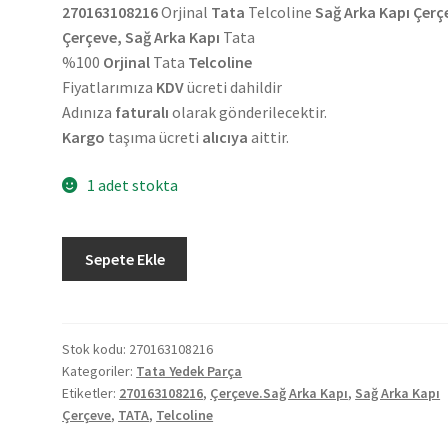
270163108216
Orjinal
Tata
Telcoline
Sağ Arka Kapı Çerç
Çerçeve, Sağ Arka Kapı
Tata
%100
Orjinal
Tata
Telcoline
Fiyatlarımıza
KDV
ücreti dahildir
Adınıza
faturalı
olarak gönderilecektir.
Kargo
taşıma ücreti
alıcıya
aittir.
1 adet stokta
Orjinal
Sepete Ekle
Tata
Telcoline
Sağ
Arka
Stok kodu:
270163108216
Kategoriler:
Tata Yedek Parça
Kapı
Etiketler:
270163108216
,
Çerçeve.Sağ Arka Kapı
,
Sağ Arka Kapı
Çerçeve
Çerçeve
,
TATA
,
Telcoline
270163108216
adet