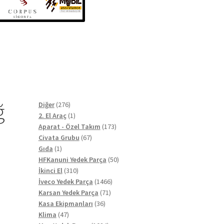
ğ
276
Diğer
276
ürün
1
2. El Araç
1
ürün
173
Aparat - Özel Takım
173
67
ürün
Civata Grubu
67
1
ürün
Gıda
1
ürün
50
HFKanuni Yedek Parça
50
310
ürün
İkinci El
310
ürün
1466
İveco Yedek Parça
1466
71
ürün
Karsan Yedek Parça
71
36
ürün
Kasa Ekipmanları
36
47
ürün
Klima
47