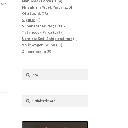
ürün
1024
Man Yedek Parça
1024
eve
ürün
2561
Mitsubishi Yedek Parça
2561
13
ürün
Oto Lastik
13
8
ürün
Sigorta
8
ürün
116
Subaru Yedek Parça
116
1537
ürün
Tata Yedek Parça
1537
ürün
1
Ücretsiz Kedi Sahiplendirme
1
12
ürün
Volkswagen Grubu
12
8
ürün
Zimmermann
8
ürün
Arama:
Ara:
Ara