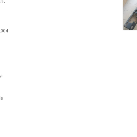
üs,
2004
yi
de