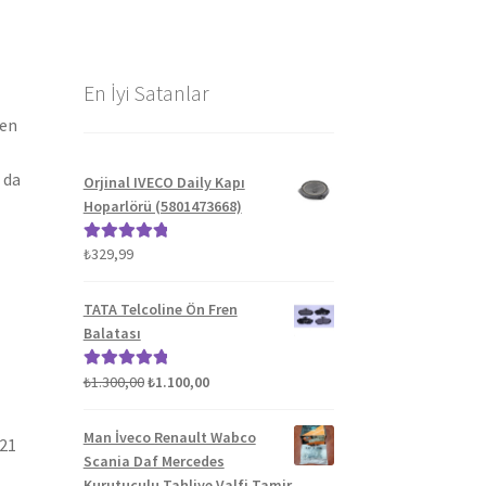
En İyi Satanlar
len
 da
Orjinal IVECO Daily Kapı
Hoparlörü (5801473668)
₺
329,99
5 üzerinden
5.00
oy aldı
TATA Telcoline Ön Fren
Balatası
Orijinal
Şu
₺
1.300,00
₺
1.100,00
5 üzerinden
fiyat:
andaki
5.00
oy aldı
₺1.300,00.
fiyat:
Man İveco Renault Wabco
021
₺1.100,00.
Scania Daf Mercedes
Kurutuculu Tahliye Valfi Tamir