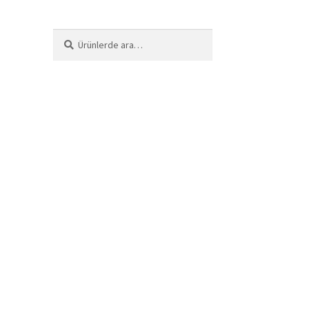
Ara:
Ara