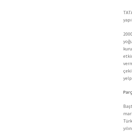
TATA
yapı
2000
yoğu
kuru
etki
verm
çeki
yelp
Parç
Başt
mark
Türk
yılı