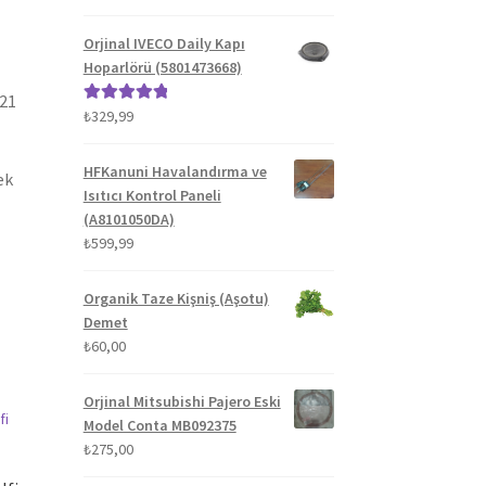
fiyat:
andaki
5.00
oy aldı
₺1.300,00.
fiyat:
Orjinal IVECO Daily Kapı
₺1.100,00.
Hoparlörü (5801473668)
021
₺
329,99
5 üzerinden
5.00
oy aldı
HFKanuni Havalandırma ve
ek
Isıtıcı Kontrol Paneli
(A8101050DA)
₺
599,99
Organik Taze Kişniş (Aşotu)
Demet
₺
60,00
Orjinal Mitsubishi Pajero Eski
Model Conta MB092375
₺
275,00