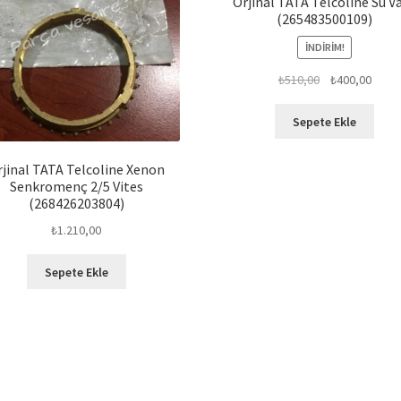
Orjinal TATA Telcoline Su Va
(265483500109)
İNDIRIM!
Orijinal
Şu
₺
510,00
₺
400,00
fiyat:
andak
₺510,00.
fiyat:
Sepete Ekle
₺400,
rjinal TATA Telcoline Xenon
Senkromenç 2/5 Vites
(268426203804)
₺
1.210,00
Sepete Ekle