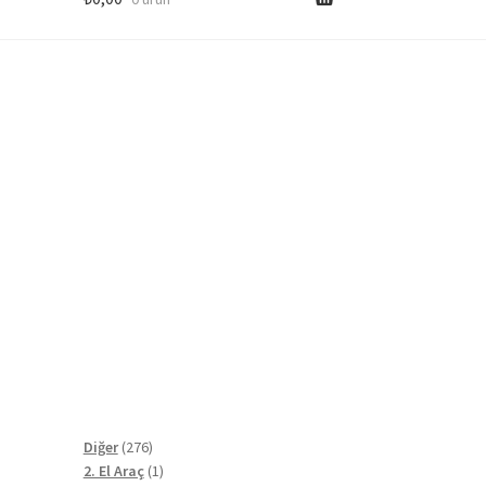
276
Diğer
276
ürün
1
2. El Araç
1