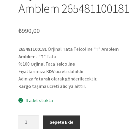
Amblem 265481100181
₺
990,00
265481100181
Orjinal
Tata
Telcoline
“T” Amblem
Amblem. “T”
Tata
%100
Orjinal
Tata
Telcoline
Fiyatlarımıza
KDV
ücreti dahildir
Adınıza
faturalı
olarak gönderilecektir.
Kargo
taşıma ücreti
alıcıya
aittir.
3 adet stokta
Orjinal
Sepete Ekle
Tata