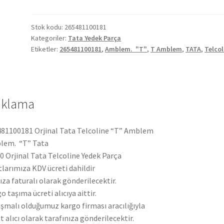
Telcoline
"T"
Amblem
Stok kodu:
265481100181
Kategoriler:
Tata Yedek Parça
265481100181
Etiketler:
265481100181
,
Amblem. "T"
,
T Amblem
,
TATA
,
Telcol
adet
ıklama
81100181 Orjinal Tata Telcoline “T” Amblem
lem. “T” Tata
 Orjinal Tata Telcoline Yedek Parça
tlarımıza KDV ücreti dahildir
ıza faturalı olarak gönderilecektir.
o taşıma ücreti alıcıya aittir.
şmalı olduğumuz kargo firması aracılığıyla
t alıcı olarak tarafınıza gönderilecektir.