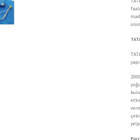
TATA
faal
madd
ürün
TATA
TATA
yapı
2000
yoğu
kuru
etki
verm
çeki
yelp
Parç