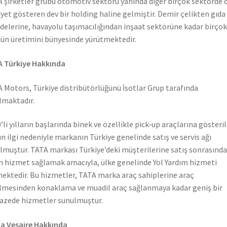
 şirketler grubu otomotiv sektörü yanında diğer birçok sektörde 
iyet gösteren dev bir holding haline gelmiştir. Demir çelikten gıda
elerine, havayolu taşımacılığından inşaat sektörüne kadar birçok
ün üretimini bünyesinde yürütmektedir.
 Türkiye Hakkında
 Motors, Türkiye distribütörlüğünü İsotlar Grup tarafında
lmaktadır.
’li yılların başlarında binek ve özellikle pick-up araçlarına gösteri
n ilgi nedeniyle markanın Türkiye genelinde satış ve servis ağı
lmuştur. TATA markası Türkiye’deki müşterilerine satış sonrasında
n hizmet sağlamak amacıyla, ülke genelinde Yol Yardım hizmeti
ektedir. Bu hizmetler, TATA marka araç sahiplerine araç
lmesinden konaklama ve muadil araç sağlanmaya kadar geniş bir
azede hizmetler sunulmuştur.
a Vesaire Hakkında