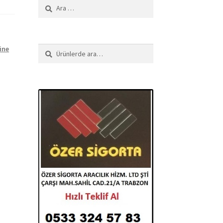
Arama:
ine
Ara:
Ara