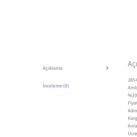
Aç
Açıklama
2654
İnceleme (0)
Amb
%100
Fiya
Adın
Karg
Anla
Ücre