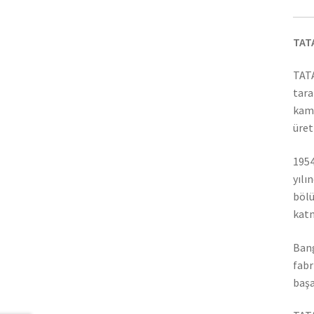
TAT
TATA
tara
kamy
üret
1954
yılı
bölü
katm
Bang
fabr
başa