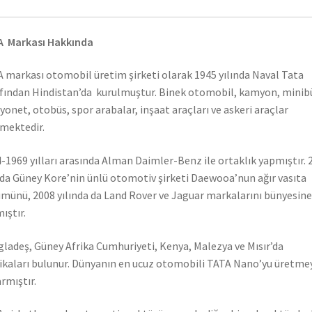
A Markası Hakkında
 markası otomobil üretim şirketi olarak 1945 yılında Naval Tata
fından Hindistan’da kurulmuştur. Binek otomobil, kamyon, minib
onet, otobüs, spor arabalar, inşaat araçları ve askeri araçlar
mektedir.
-1969 yılları arasında Alman Daimler-Benz ile ortaklık yapmıştır. 
nda Güney Kore’nin ünlü otomotiv şirketi Daewooa’nun ağır vasıta
münü, 2008 yılında da Land Rover ve Jaguar markalarını bünyesine
ıştır.
ladeş, Güney Afrika Cumhuriyeti, Kenya, Malezya ve Mısır’da
ikaları bulunur. Dünyanın en ucuz otomobili TATA Nano’yu üretme
rmıştır.