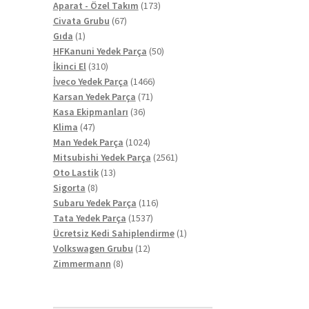
ürün
173
Aparat - Özel Takım
173
67
ürün
Civata Grubu
67
1
ürün
Gıda
1
ürün
50
HFKanuni Yedek Parça
50
310
ürün
İkinci El
310
ürün
1466
İveco Yedek Parça
1466
71
ürün
Karsan Yedek Parça
71
36
ürün
Kasa Ekipmanları
36
47
ürün
Klima
47
ürün
1024
Man Yedek Parça
1024
ürün
2561
Mitsubishi Yedek Parça
2561
13
ürün
Oto Lastik
13
8
ürün
Sigorta
8
ürün
116
Subaru Yedek Parça
116
1537
ürün
Tata Yedek Parça
1537
ürün
1
Ücretsiz Kedi Sahiplendirme
1
12
ürün
Volkswagen Grubu
12
8
ürün
Zimmermann
8
ürün