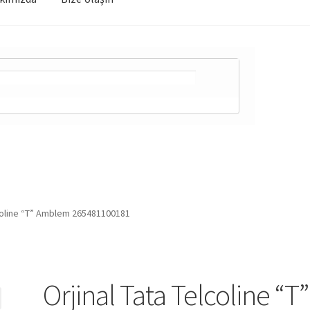
lcoline “T” Amblem 265481100181
Orjinal Tata Telcoline “T”