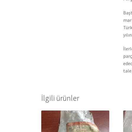
Başt
mark
Türk
yılı
İler
parç
edec
tale
İlgili ürünler