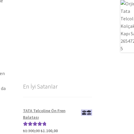
de
len
En İyi Satanlar
 da
TATA Telcoline Ön Fren
Balatası
Orijinal
Şu
₺
1.300,00
₺
1.100,00
5 üzerinden